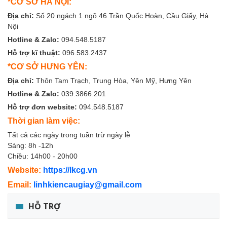
*CƠ SỞ HÀ NỘI:
Địa chỉ:
Số 20 ngách 1 ngõ 46 Trần Quốc Hoàn, Cầu Giấy, Hà
Nội
Hotline & Zalo:
094.548.5187
Hỗ trợ kĩ thuật:
096.583.2437
*CƠ SỞ HƯNG YÊN:
Địa chỉ:
Thôn Tam Trạch, Trung Hòa, Yên Mỹ, Hưng Yên
Hotline & Zalo:
039.3866.201
Hỗ trợ đơn website:
094.548.5187
Thời gian làm việc:
Tất cả các ngày trong tuần trừ ngày lễ
Sáng: 8h -12h
Chiều: 14h00 - 20h00
Website:
https://lkcg.vn
Email:
linhkiencaugiay@gmail.com
HỖ TRỢ