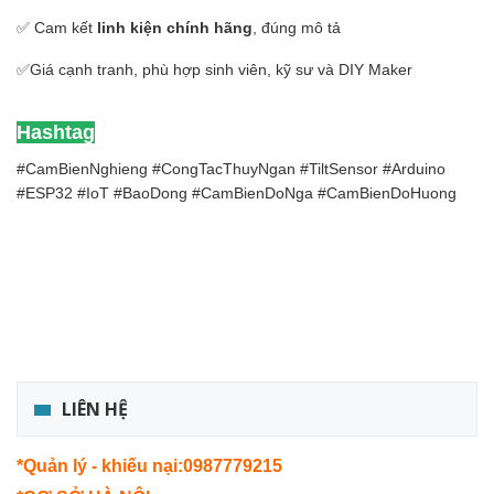
✅ Cam kết
linh kiện chính hãng
, đúng mô tả
✅Giá cạnh tranh, phù hợp sinh viên, kỹ sư và DIY Maker
Hashtag
#CamBienNghieng #CongTacThuyNgan #TiltSensor #Arduino
#ESP32 #IoT #BaoDong #CamBienDoNga #CamBienDoHuong
LIÊN HỆ
*Quản lý - khiếu nại:0987779215