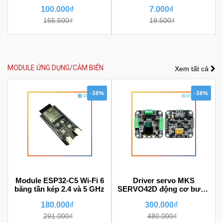
lực chống trượt
100.000₫
7.000₫
165.500₫
19.500₫
MODULE ỨNG DỤNG/CẢM BIẾN
Xem tất cả
-38%
-38%
Module ESP32-C5 Wi-Fi 6
Driver servo MKS
băng tần kép 2.4 và 5 GHz
SERVO42D động cơ bước
42 (NEMA17) có phản hồi
180.000₫
300.000₫
encoder
291.000₫
480.000₫