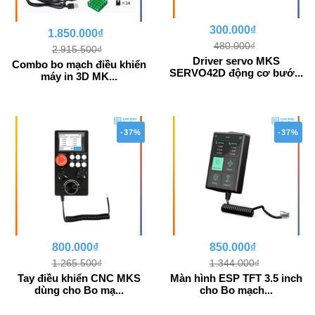
300.000₫
1.850.000₫
480.000₫
2.915.500₫
Driver servo MKS
Combo bo mạch điều khiển
SERVO42D động cơ bướ...
máy in 3D MK...
-37%
-37%
800.000₫
850.000₫
1.265.500₫
1.344.000₫
Tay điều khiển CNC MKS
Màn hình ESP TFT 3.5 inch
dùng cho Bo mạ...
cho Bo mạch...