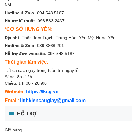
Nội
Hotline & Zalo:
094.548.5187
Hỗ trợ kĩ thuật:
096.583.2437
*CƠ SỞ HƯNG YÊN:
Địa chỉ:
Thôn Tam Trạch, Trung Hòa, Yên Mỹ, Hưng Yên
Hotline & Zalo:
039.3866.201
Hỗ trợ đơn website:
094.548.5187
Thời gian làm việc:
Tất cả các ngày trong tuần trừ ngày lễ
Sáng: 8h -12h
Chiều: 14h00 - 20h00
Website:
https://lkcg.vn
Email:
linhkiencaugiay@gmail.com
HỖ TRỢ
Giỏ hàng