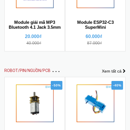
Module giải mã MP3
Module ESP32-C3
Bluetooth 4.1 Jack 3.5mm
SuperMini
20.000₫
60.000₫
40.000₫
87.000₫
R
OBOT/PIN/NGUỒN/PCB MẠCH IN
Xem tất cả
-50%
-40%