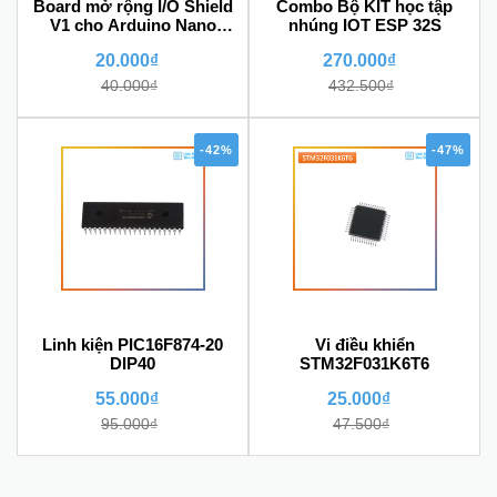
Board mở rộng I/O Shield
Combo Bộ KIT học tập
V1 cho Arduino Nano
nhúng IOT ESP 32S
Terminal Adapter chân vít
20.000₫
270.000₫
40.000₫
432.500₫
-42%
-47%
Linh kiện PIC16F874-20
Vi điều khiển
DIP40
STM32F031K6T6
55.000₫
25.000₫
95.000₫
47.500₫