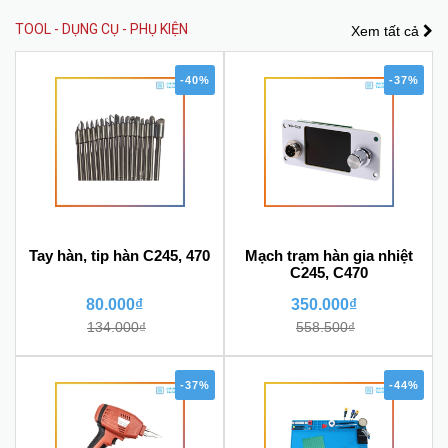
TOOL - DỤNG CỤ - PHỤ KIỆN
Xem tất cả
-40%
-37%
Tay hàn, tip hàn C245, 470
Mạch trạm hàn gia nhiệt
C245, C470
80.000₫
350.000₫
134.000₫
558.500₫
-37%
-44%