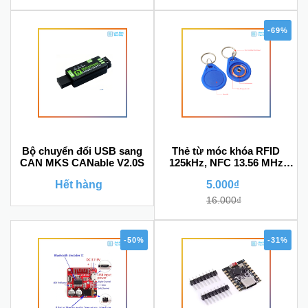
-69%
Bộ chuyển đổi USB sang
Thẻ từ móc khóa RFID
CAN MKS CANable V2.0S
125kHz, NFC 13.56 MHz
(Dùng cho sao chép)
Hết hàng
5.000₫
16.000₫
-50%
-31%