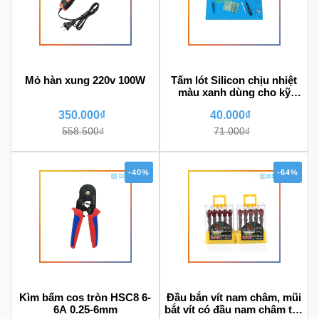
Mỏ hàn xung 220v 100W
Tấm lót Silicon chịu nhiệt
màu xanh dùng cho kỹ
thuật sửa chữa
350.000₫
40.000₫
558.500₫
71.000₫
-40%
-64%
Kìm bấm cos tròn HSC8 6-
Đầu bắn vít nam châm, mũi
6A 0.25-6mm
bắt vít có đầu nam châm trợ