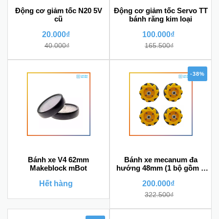
Động cơ giảm tốc N20 5V
Động cơ giảm tốc Servo TT
cũ
bánh răng kim loại
20.000₫
100.000₫
40.000₫
165.500₫
-38%
Bánh xe V4 62mm
Bánh xe mecanum đa
Makeblock mBot
hướng 48mm (1 bộ gồm 4
bánh không kèm chốt bánh
Hết hàng
200.000₫
xe)
322.500₫