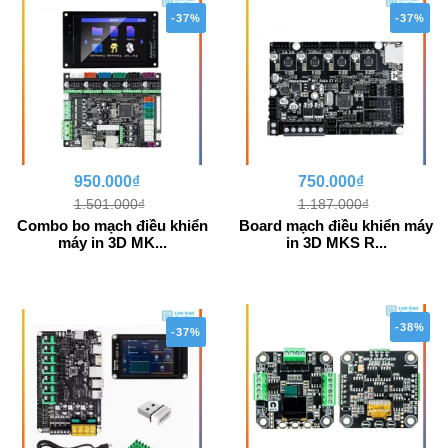
-37%
-37%
950.000₫
750.000₫
1.501.000₫
1.187.000₫
Combo bo mạch điều khiển
Board mạch điều khiển máy
máy in 3D MK...
in 3D MKS R...
-38%
-37%