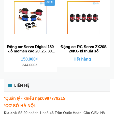
-39%
Động cơ Servo Digital 180
Động cơ RC Servo ZX20S
độ momen cao 20, 25, 30,
20KG kĩ thuật số
35Kg
150.000₫
Hết hàng
244.000₫
LIÊN HỆ
*Quản lý - khiếu nại:0987779215
*CƠ SỞ HÀ NỘI:
Địa chỉ:
Số 20 ngách 1 ngõ 46 Trần Quốc Hoàn, Cầu Giấy, Hà