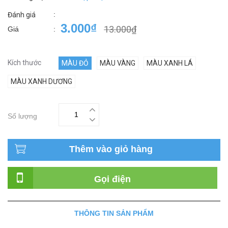
:
Đánh giá
3.000₫
13.000₫
Giá
:
Kích thước
MÀU ĐỎ
MÀU VÀNG
MÀU XANH LÁ
MÀU XANH DƯƠNG
Số lượng
Thêm vào giỏ hàng
Gọi điện
THÔNG TIN SẢN PHẨM