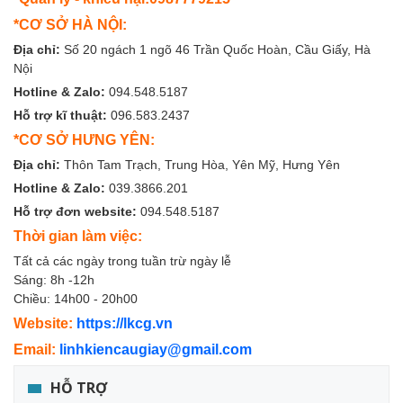
*CƠ SỞ HÀ NỘI:
Địa chỉ:
Số 20 ngách 1 ngõ 46 Trần Quốc Hoàn, Cầu Giấy, Hà
Nội
Hotline & Zalo:
094.548.5187
Hỗ trợ kĩ thuật:
096.583.2437
*CƠ SỞ HƯNG YÊN:
Địa chỉ:
Thôn Tam Trạch, Trung Hòa, Yên Mỹ, Hưng Yên
Hotline & Zalo:
039.3866.201
Hỗ trợ đơn website:
094.548.5187
Thời gian làm việc:
Tất cả các ngày trong tuần trừ ngày lễ
Sáng: 8h -12h
Chiều: 14h00 - 20h00
Website:
https://lkcg.vn
Email:
linhkiencaugiay@gmail.com
HỖ TRỢ