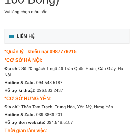
Vui lòng chọn màu sắc
LIÊN HỆ
*Quản lý - khiếu nại:0987779215
*CƠ SỞ HÀ NỘI:
Địa chỉ:
Số 20 ngách 1 ngõ 46 Trần Quốc Hoàn, Cầu Giấy, Hà
Nội
Hotline & Zalo:
094.548.5187
Hỗ trợ kĩ thuật:
096.583.2437
*CƠ SỞ HƯNG YÊN:
Địa chỉ:
Thôn Tam Trạch, Trung Hòa, Yên Mỹ, Hưng Yên
Hotline & Zalo:
039.3866.201
Hỗ trợ đơn website:
094.548.5187
Thời gian làm việc: