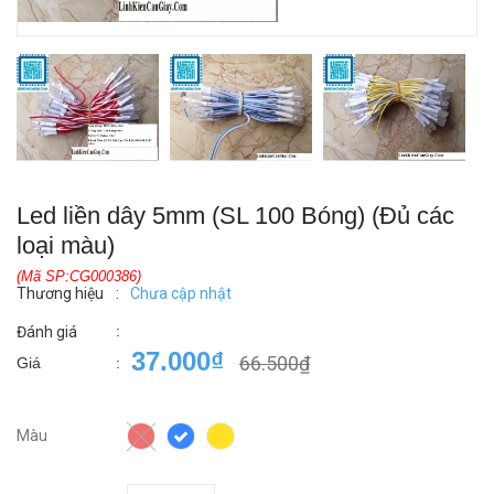
Led liền dây 5mm (SL 100 Bóng) (Đủ các
loại màu)
(Mã SP:CG000386)
Thương hiệu
:
Chưa cập nhật
:
Đánh giá
37.000₫
66.500₫
Giá
:
Màu