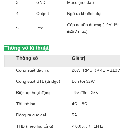
3
GND
Mass (nối đất)
4
Output
Ngõ ra khuếch đại
Cấp nguồn dương (±9V đến
5
Vcc+
±25V max)
Thông số kĩ thuật
Thông số
Giá trị
Công suất đầu ra
20W (RMS) @ 4Ω – ±18V
Công suất BTL (Bridge)
Lên tới 32W
Điện áp hoạt động
±9V đến ±25V
Tải trở loa
4Ω – 8Ω
Dòng ra cực đại
5A
THD (méo hài tổng)
< 0.05% @ 1kHz