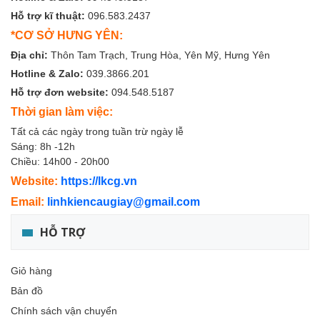
Hỗ trợ kĩ thuật:
096.583.2437
*CƠ SỞ HƯNG YÊN:
Địa chỉ:
Thôn Tam Trạch, Trung Hòa, Yên Mỹ, Hưng Yên
Hotline & Zalo:
039.3866.201
Hỗ trợ đơn website:
094.548.5187
Thời gian làm việc:
Tất cả các ngày trong tuần trừ ngày lễ
Sáng: 8h -12h
Chiều: 14h00 - 20h00
Website:
https://lkcg.vn
Email:
linhkiencaugiay@gmail.com
HỖ TRỢ
Giỏ hàng
Bản đồ
Chính sách vận chuyển