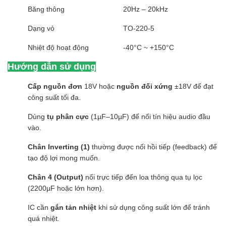
Băng thông
20Hz – 20kHz
Dạng vỏ
TO-220-5
Nhiệt độ hoạt động
-40°C ~ +150°C
Hướng dẫn sử dụng
Cấp nguồn đơn
18V hoặc
nguồn đối xứng
±18V để đạt
công suất tối đa.
Dùng
tụ phân cực
(1µF–10µF) để nối tín hiệu audio đầu
vào.
Chân Inverting (1)
thường được nối hồi tiếp (feedback) để
tạo độ lợi mong muốn.
Chân 4 (Output)
nối trực tiếp đến loa thông qua tụ lọc
(2200µF hoặc lớn hơn).
IC cần
gắn tản nhiệt
khi sử dụng công suất lớn để tránh
quá nhiệt.