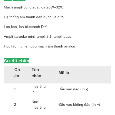
Mạch ampli công suất loa 20W–32W
Hệ thống âm thanh dân dụng và ô tô
Loa kéo, loa bluetooth DIY
Ampli karaoke mini, ampli 2.1, ampli bass
Học tập, nghiên cứu mạch âm thanh analog
Sơ đồ chân
Ch
Tên
Mô tả
ân
chân
Inverting
1
Đầu vào đảo (In -)
In
Non-
2
Đầu vào không đảo (In +)
Inverting