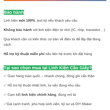
Bảo hành
Linh kiện
mới 100%
, test kỹ nếu khách yêu cầu
Không bảo hành
với linh kiện điện tử nhỏ (IC, chip, transistor…)
Quý khách cần có kiến thức cơ bản về điện tử để lắp đặt đúng
cách
Hỗ trợ kỹ thuật miễn phí
nếu liên hệ trước khi đặt hàng
Tại sao chọn mua tại Linh Kiện Cầu Giấy?
✅ Giao hàng toàn quốc – nhanh chóng, đóng gói cẩn thận
✅ Hỗ trợ kỹ thuật nhiệt tình, tư vấn đúng nhu cầu
✅ Cam kết
linh kiện chính hãng
, đúng mô tả
✅Giá cạnh tranh, phù hợp sinh viên, kỹ sư và DIY Maker