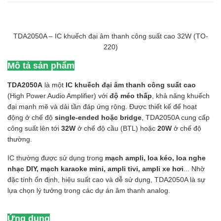
TDA2050A – IC khuếch đại âm thanh công suất cao 32W (TO-
220)
Mô tả sản phẩm
TDA2050A
là một
IC khuếch đại âm thanh công suất cao
(High Power Audio Amplifier) với
độ méo thấp
, khả năng khuếch
đại mạnh mẽ và dải tần đáp ứng rộng. Được thiết kế để hoạt
động ở chế độ
single-ended hoặc bridge
, TDA2050A cung cấp
công suất lên tới
32W
ở chế độ cầu (BTL) hoặc
20W
ở chế độ
thường.
IC thường được sử dụng trong
mạch ampli, loa kéo, loa nghe
nhạc DIY, mạch karaoke mini, ampli tivi, ampli xe hơi
... Nhờ
đặc tính ổn định, hiệu suất cao và dễ sử dụng, TDA2050A là sự
lựa chọn lý tưởng trong các dự án âm thanh analog.
Ứng dụng