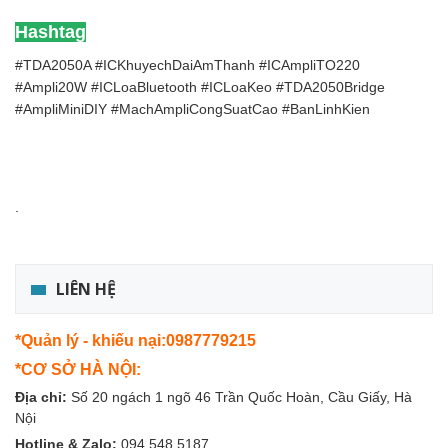
Hashtag
#TDA2050A #ICKhuyechDaiAmThanh #ICAmpliTO220
#Ampli20W #ICLoaBluetooth #ICLoaKeo #TDA2050Bridge
#AmpliMiniDIY #MachAmpliCongSuatCao #BanLinhKien
.
LIÊN HỆ
*Quản lý - khiếu nại:0987779215
*CƠ SỞ HÀ NỘI:
Địa chỉ:
Số 20 ngách 1 ngõ 46 Trần Quốc Hoàn, Cầu Giấy, Hà
Nội
Hotline & Zalo:
094.548.5187