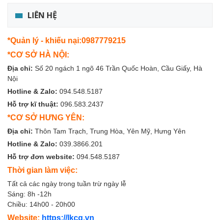
LIÊN HỆ
*Quản lý - khiếu nại:0987779215
*CƠ SỞ HÀ NỘI:
Địa chỉ:
Số 20 ngách 1 ngõ 46 Trần Quốc Hoàn, Cầu Giấy, Hà
Nội
Hotline & Zalo:
094.548.5187
Hỗ trợ kĩ thuật:
096.583.2437
*CƠ SỞ HƯNG YÊN:
Địa chỉ:
Thôn Tam Trạch, Trung Hòa, Yên Mỹ, Hưng Yên
Hotline & Zalo:
039.3866.201
Hỗ trợ đơn website:
094.548.5187
Thời gian làm việc:
Tất cả các ngày trong tuần trừ ngày lễ
Sáng: 8h -12h
Chiều: 14h00 - 20h00
Website:
https://lkcg.vn