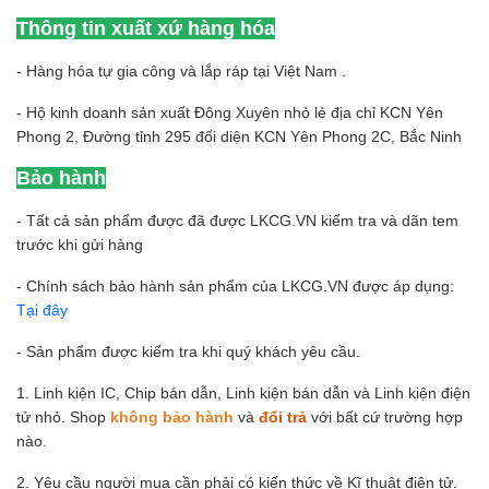
Thông tin xuất xứ hàng hóa
- Hàng hóa tự gia công và lắp ráp tại Việt Nam .
- Hộ kinh doanh sản xuất Đông Xuyên nhỏ lẻ địa chỉ KCN Yên
Phong 2, Đường tỉnh 295 đối diện KCN Yên Phong 2C, Bắc Ninh
Bảo hành
- Tất cả sản phẩm được đã được LKCG.VN kiểm tra và dãn tem
trước khi gửi hàng
- Chính sách bảo hành sản phẩm của LKCG.VN được áp dụng:
Tại đây
- Sản phẩm được kiểm tra khi quý khách yêu cầu.
1. Linh kiện IC, Chip bán dẫn, Linh kiện bán dẫn và Linh kiện điện
tử nhỏ. Shop
không bảo hành
và
đổi trả
với bất cứ trường hợp
nào.
2. Yêu cầu người mua cần phải có kiến thức về Kĩ thuật điện tử.