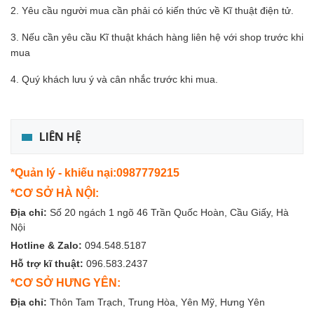
2. Yêu cầu người mua cần phải có kiến thức về Kĩ thuật điện tử.
3. Nếu cần yêu cầu Kĩ thuật khách hàng liên hệ với shop trước khi
mua
4. Quý khách lưu ý và cân nhắc trước khi mua.
LIÊN HỆ
*Quản lý - khiếu nại:0987779215
*CƠ SỞ HÀ NỘI:
Địa chỉ:
Số 20 ngách 1 ngõ 46 Trần Quốc Hoàn, Cầu Giấy, Hà
Nội
Hotline & Zalo:
094.548.5187
Hỗ trợ kĩ thuật:
096.583.2437
*CƠ SỞ HƯNG YÊN:
Địa chỉ:
Thôn Tam Trạch, Trung Hòa, Yên Mỹ, Hưng Yên