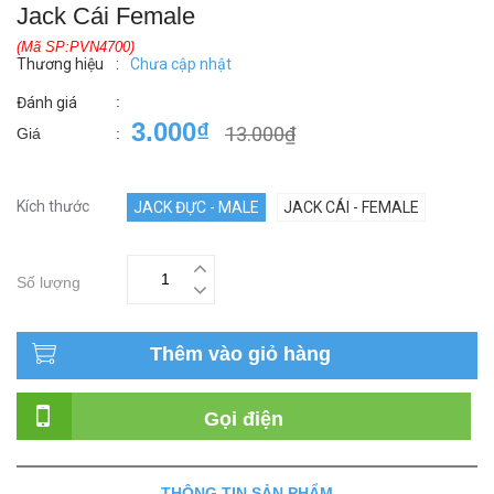
Jack Cái Female
(Mã SP:PVN4700)
Thương hiệu
:
Chưa cập nhật
:
Đánh giá
3.000₫
13.000₫
Giá
:
Kích thước
JACK ĐỰC - MALE
JACK CÁI - FEMALE
Số lượng
Thêm vào giỏ hàng
Gọi điện
THÔNG TIN SẢN PHẨM