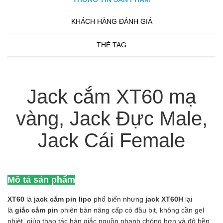
KHÁCH HÀNG ĐÁNH GIÁ
THẺ TAG
Jack cắm XT60 mạ
vàng, Jack Đực Male,
Jack Cái Female
Mô tả sản phẩm
XT60
là
jack cắm pin lipo
phổ biến nhưng
jack XT60H
lại
là
giắc cắm pin
phiên bản nâng cấp có đầu bịt, không cần gel
nhiệt, giúp thao tác hàn giắc nguồn nhanh chóng hơn và độ bền