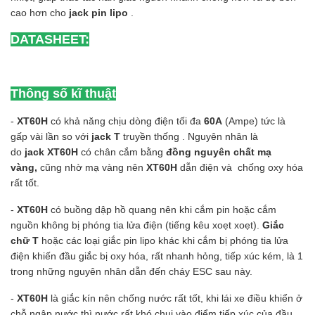
cao hơn cho
jack pin lipo
.
DATASHEET:
Thông số kĩ thuật
-
XT60H
có khả năng chịu dòng điện tối đa
60A
(Ampe) tức là
gấp vài lần so với
jack T
truyền thống . Nguyên nhân là
do
jack
XT60H
có chân cắm bằng
đồng nguyên chất mạ
vàng,
cũng nhờ mạ vàng nên
XT60H
dẫn điện và chống oxy hóa
rất tốt.
-
XT60H
có buồng dập hồ quang nên khi cắm pin hoặc cắm
nguồn không bị phóng tia lửa điện (tiếng kêu xoẹt xoẹt).
Giắc
chữ T
hoặc các loại giắc pin lipo khác khi cắm bị phóng tia lửa
điện khiến đầu giắc bị oxy hóa, rất nhanh hỏng, tiếp xúc kém, là 1
trong những nguyên nhân dẫn đến cháy ESC sau này.
-
XT60H
là giắc kín nên chống nước rất tốt, khi lái xe điều khiển ở
chỗ ngập nước thì nước rất khó chui vào điểm tiếp xúc của đầu