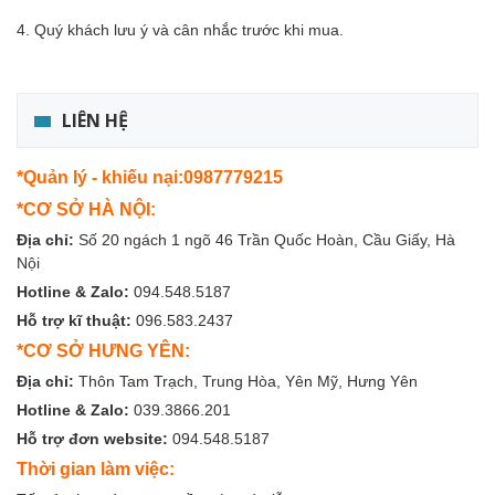
4. Quý khách lưu ý và cân nhắc trước khi mua.
LIÊN HỆ
*Quản lý - khiếu nại:0987779215
*CƠ SỞ HÀ NỘI:
Địa chỉ:
Số 20 ngách 1 ngõ 46 Trần Quốc Hoàn, Cầu Giấy, Hà
Nội
Hotline & Zalo:
094.548.5187
Hỗ trợ kĩ thuật:
096.583.2437
*CƠ SỞ HƯNG YÊN:
Địa chỉ:
Thôn Tam Trạch, Trung Hòa, Yên Mỹ, Hưng Yên
Hotline & Zalo:
039.3866.201
Hỗ trợ đơn website:
094.548.5187
Thời gian làm việc: