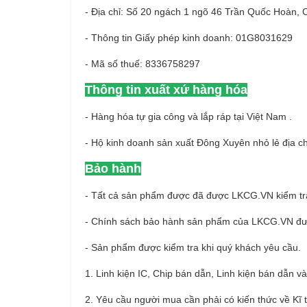
- Địa chỉ: Số 20 ngách 1 ngõ 46 Trần Quốc Hoàn, 
- Thông tin Giấy phép kinh doanh: 01G8031629
- Mã số thuế: 8336758297
Thông tin xuất xứ hàng hóa
- Hàng hóa tự gia công và lắp ráp tại Việt Nam .
- Hộ kinh doanh sản xuất Đông Xuyên nhỏ lẻ địa 
Bảo hành
- Tất cả sản phẩm được đã được LKCG.VN kiểm tra
- Chính sách bảo hành sản phẩm của LKCG.VN đ
- Sản phẩm được kiểm tra khi quý khách yêu cầu.
1. Linh kiện IC, Chip bán dẫn, Linh kiện bán dẫn v
2. Yêu cầu người mua cần phải có kiến thức về Kĩ t