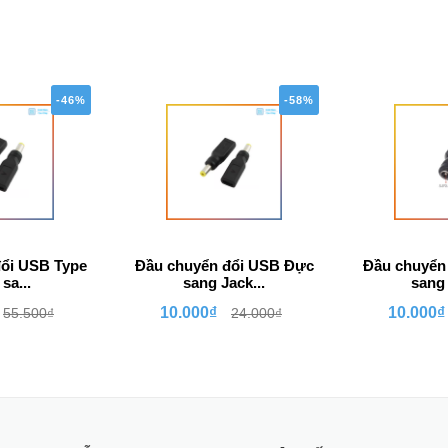
-46%
-58%
ổi USB Type
Đầu chuyển đổi USB Đực
Đầu chuyển
sa...
sang Jack...
sang 
10.000₫
10.000₫
55.500₫
24.000₫