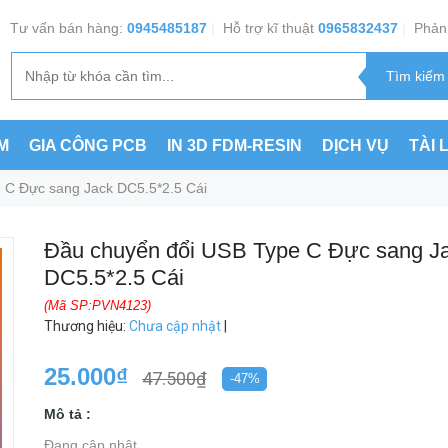
Tư vấn bán hàng:
0945485187
|
Hỗ trợ kĩ thuật
0965832437
|
Phản 
M
GIA CÔNG PCB
IN 3D FDM-RESIN
DỊCH VỤ
TÀI 
 C Đực sang Jack DC5.5*2.5 Cái
Đầu chuyển đổi USB Type C Đực sang J
DC5.5*2.5 Cái
(Mã SP:PVN4123)
Thương hiệu
:
Chưa cập nhật
|
25.000₫
47.500₫
-47%
Mô tả :
Đang cập nhật ...