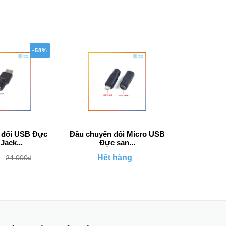
-58%
 đổi USB Đực
Đầu chuyển đổi Micro USB
Chân USB T
Jack...
Đực san...
k
Hết hàng
2.000
24.000₫