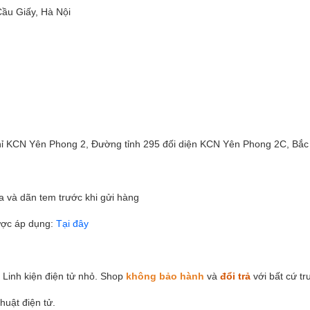
Cầu Giấy, Hà Nội
chỉ KCN Yên Phong 2, Đường tỉnh 295 đối diện KCN Yên Phong 2C, Bắc
 và dãn tem trước khi gửi hàng
ược áp dụng:
Tại đây
à Linh kiện điện tử nhỏ. Shop
không bảo hành
và
đổi trả
với bất cứ t
huật điện tử.