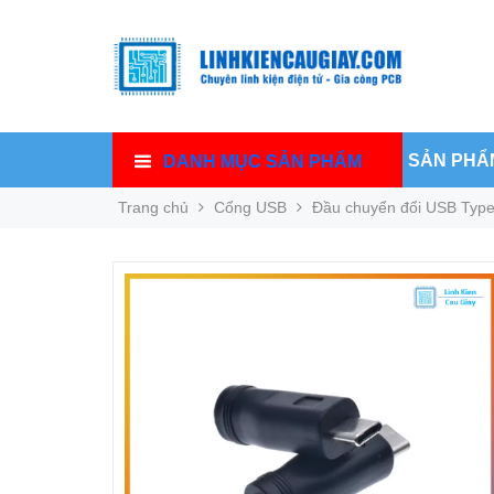
SẢN PHẨ
DANH MỤC SẢN PHẨM
Trang chủ
Cổng USB
Đầu chuyển đổi USB Type