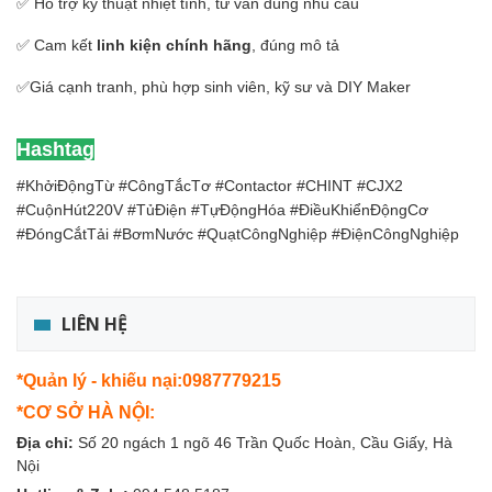
✅ Hỗ trợ kỹ thuật nhiệt tình, tư vấn đúng nhu cầu
✅ Cam kết
linh kiện chính hãng
, đúng mô tả
✅Giá cạnh tranh, phù hợp sinh viên, kỹ sư và DIY Maker
Hashtag
#KhởiĐộngTừ #CôngTắcTơ #Contactor #CHINT #CJX2
#CuộnHút220V #TủĐiện #TựĐộngHóa #ĐiềuKhiểnĐộngCơ
#ĐóngCắtTải #BơmNước #QuạtCôngNghiệp #ĐiệnCôngNghiệp
LIÊN HỆ
*Quản lý - khiếu nại:0987779215
*CƠ SỞ HÀ NỘI:
Địa chỉ:
Số 20 ngách 1 ngõ 46 Trần Quốc Hoàn, Cầu Giấy, Hà
Nội