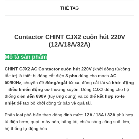
THẺ TAG
Contactor CHINT CJX2 cuộn hút 220V
(12A/18A/32A)
Mô tả sản phẩm
CHINT CJX2 AC Contactor cuộn hút 220V
(khởi động từ/công
tắc tơ) là thiết bị đóng cắt điện
3 pha
dùng cho mạch
AC
50/60Hz
, chuyên để
đóng/ngắt từ xa
, đóng cắt tải và
khởi động
– điều khiển động cơ
thường xuyên. Dòng CJX2 dùng cho hệ
thống điện
đến 690V
(tùy ứng dụng) và có thể
kết hợp rơ-le
nhiệt
để tạo bộ khởi động từ bảo vệ quá tải.
Phân loại phổ biến theo dòng định mức:
12A / 18A / 32A
phù hợp
tủ điện bơm, quạt, máy nén, băng tải, chiếu sáng công suất lớn,
hệ thống tự động hóa