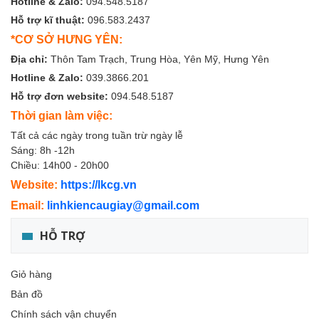
Hotline & Zalo:
094.548.5187
Hỗ trợ kĩ thuật:
096.583.2437
*CƠ SỞ HƯNG YÊN:
Địa chỉ:
Thôn Tam Trạch, Trung Hòa, Yên Mỹ, Hưng Yên
Hotline & Zalo:
039.3866.201
Hỗ trợ đơn website:
094.548.5187
Thời gian làm việc:
Tất cả các ngày trong tuần trừ ngày lễ
Sáng: 8h -12h
Chiều: 14h00 - 20h00
Website:
https://lkcg.vn
Email:
linhkiencaugiay@gmail.com
HỖ TRỢ
Giỏ hàng
Bản đồ
Chính sách vận chuyển