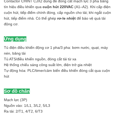
Contactor CHINT CJX2 dùng để đóng cắt mạch lực 3 pha bằng
tín hiệu điều khiển qua
cuộn hút 220VAC
(A1–A2). Khi cấp điện
cuộn hút, tiếp điểm chính đóng, cấp nguồn cho tải; khi ngắt cuộn
hút, tiếp điểm nhả. Có thể ghép
rơ-le nhiệt
để bảo vệ quá tải
động cơ.
Ứng dụng
Tủ điện điều khiển động cơ 1 pha/3 pha: bơm nước, quạt, máy
nén, băng tải
Tủ ATS/điều khiển nguồn, đóng cắt tải từ xa
Hệ thống chiếu sáng công suất lớn, điện trở gia nhiệt
Tự động hóa: PLC/timer/cảm biến điều khiển đóng cắt qua cuộn
hút
Sơ đồ chân
Mạch lực (3P)
Nguồn vào: 1/L1, 3/L2, 5/L3
Ra tải: 2/T1, 4/T2, 6/T3