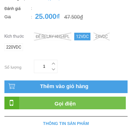
:
Đánh giá
25.000₫
47.500₫
Giá
:
Kích thước
ĐẾ RELAY HH54PL
12VDC
24VDC
220VDC
Số lượng
Thêm vào giỏ hàng
Gọi điện
THÔNG TIN SẢN PHẨM