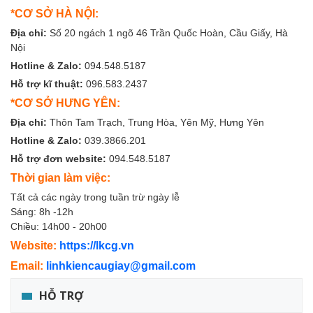
*CƠ SỞ HÀ NỘI:
Địa chỉ:
Số 20 ngách 1 ngõ 46 Trần Quốc Hoàn, Cầu Giấy, Hà
Nội
Hotline & Zalo:
094.548.5187
Hỗ trợ kĩ thuật:
096.583.2437
*CƠ SỞ HƯNG YÊN:
Địa chỉ:
Thôn Tam Trạch, Trung Hòa, Yên Mỹ, Hưng Yên
Hotline & Zalo:
039.3866.201
Hỗ trợ đơn website:
094.548.5187
Thời gian làm việc:
Tất cả các ngày trong tuần trừ ngày lễ
Sáng: 8h -12h
Chiều: 14h00 - 20h00
Website:
https://lkcg.vn
Email:
linhkiencaugiay@gmail.com
HỖ TRỢ