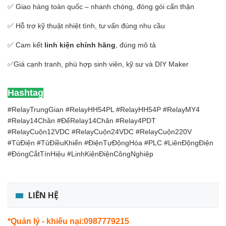
✅ Giao hàng toàn quốc – nhanh chóng, đóng gói cẩn thận
✅ Hỗ trợ kỹ thuật nhiệt tình, tư vấn đúng nhu cầu
✅ Cam kết
linh kiện chính hãng
, đúng mô tả
✅Giá cạnh tranh, phù hợp sinh viên, kỹ sư và DIY Maker
Hashtag
#RelayTrungGian #RelayHH54PL #RelayHH54P #RelayMY4
#Relay14Chân #ĐếRelay14Chân #Relay4PDT
#RelayCuộn12VDC #RelayCuộn24VDC #RelayCuộn220V
#TủĐiện #TủĐiềuKhiển #ĐiệnTựĐộngHóa #PLC #LiênĐộngĐiện
#ĐóngCắtTínHiệu #LinhKiệnĐiệnCôngNghiệp
LIÊN HỆ
*Quản lý - khiếu nại:0987779215