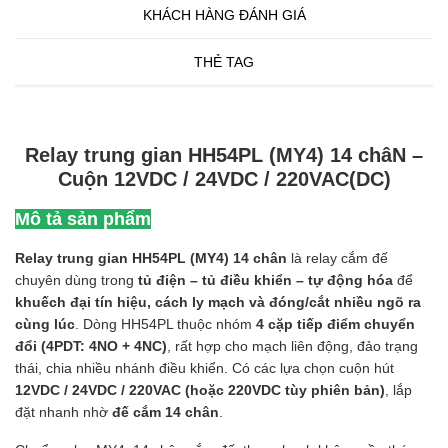
KHÁCH HÀNG ĐÁNH GIÁ
THẺ TAG
Relay trung gian HH54PL (MY4) 14 châN –
Cuộn 12VDC / 24VDC / 220VAC(DC)
Mô tả sản phẩm
Relay trung gian HH54PL (MY4) 14 chân
là relay cắm đế
chuyên dùng trong
tủ điện – tủ điều khiển – tự động hóa
để
khuếch đại tín hiệu, cách ly mạch và đóng/cắt nhiều ngõ ra
cùng lúc
. Dòng HH54PL thuộc nhóm
4 cặp tiếp điểm chuyển
đổi (4PDT: 4NO + 4NC)
, rất hợp cho mạch liên động, đảo trạng
thái, chia nhiều nhánh điều khiển. Có các lựa chọn cuộn hút
12VDC / 24VDC / 220VAC (hoặc 220VDC tùy phiên bản)
, lắp
đặt nhanh nhờ
đế cắm 14 chân
.