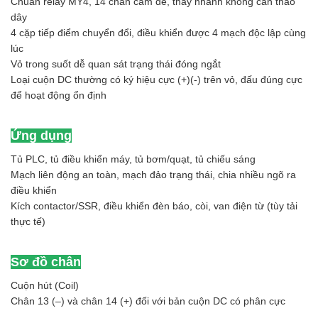
Chuẩn relay MY4, 14 chân cắm đế, thay nhanh không cần tháo
dây
4 cặp tiếp điểm chuyển đổi, điều khiển được 4 mạch độc lập cùng
lúc
Vỏ trong suốt dễ quan sát trạng thái đóng ngắt
Loại cuộn DC thường có ký hiệu cực (+)(-) trên vỏ, đấu đúng cực
để hoạt động ổn định
Ứng dụng
Tủ PLC, tủ điều khiển máy, tủ bơm/quạt, tủ chiếu sáng
Mạch liên động an toàn, mạch đảo trạng thái, chia nhiều ngõ ra
điều khiển
Kích contactor/SSR, điều khiển đèn báo, còi, van điện từ (tùy tải
thực tế)
Sơ đồ chân
Cuộn hút (Coil)
Chân 13 (–) và chân 14 (+) đối với bản cuộn DC có phân cực