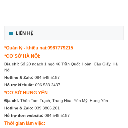
LIÊN HỆ
*Quản lý - khiếu nại:0987779215
*CƠ SỞ HÀ NỘI:
Địa chỉ:
Số 20 ngách 1 ngõ 46 Trần Quốc Hoàn, Cầu Giấy, Hà
Nội
Hotline & Zalo:
094.548.5187
Hỗ trợ kĩ thuật:
096.583.2437
*CƠ SỞ HƯNG YÊN:
Địa chỉ:
Thôn Tam Trạch, Trung Hòa, Yên Mỹ, Hưng Yên
Hotline & Zalo:
039.3866.201
Hỗ trợ đơn website:
094.548.5187
Thời gian làm việc: