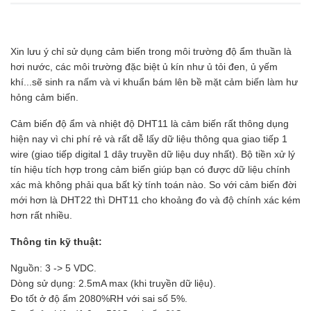
Xin lưu ý chỉ sử dụng cảm biến trong môi trường độ ẩm thuần là
hơi nước, các môi trường đặc biệt ủ kín như ủ tỏi đen, ủ yếm
khí...sẽ sinh ra nấm và vi khuẩn bám lên bề mặt cảm biến làm hư
hỏng cảm biến.
Cảm biến độ ẩm và nhiệt độ DHT11 là cảm biến rất thông dụng
hiện nay vì chi phí rẻ và rất dễ lấy dữ liệu thông qua giao tiếp 1
wire (giao tiếp digital 1 dây truyền dữ liệu duy nhất). Bộ tiền xử lý
tín hiệu tích hợp trong cảm biến giúp bạn có được dữ liệu chính
xác mà không phải qua bất kỳ tính toán nào. So với cảm biến đời
mới hơn là DHT22 thì DHT11 cho khoảng đo và độ chính xác kém
hơn rất nhiều.
Thông tin kỹ thuật:
Nguồn: 3 -> 5 VDC.
Dòng sử dụng: 2.5mA max (khi truyền dữ liệu).
Đo tốt ở độ ẩm 2080%RH với sai số 5%.