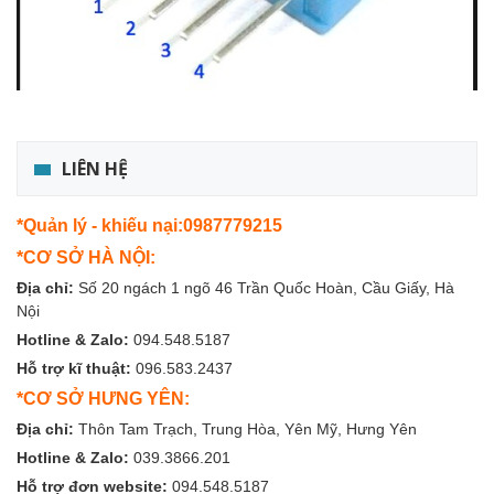
LIÊN HỆ
*Quản lý - khiếu nại:0987779215
*CƠ SỞ HÀ NỘI:
Địa chỉ:
Số 20 ngách 1 ngõ 46 Trần Quốc Hoàn, Cầu Giấy, Hà
Nội
Hotline & Zalo:
094.548.5187
Hỗ trợ kĩ thuật:
096.583.2437
*CƠ SỞ HƯNG YÊN:
Địa chỉ:
Thôn Tam Trạch, Trung Hòa, Yên Mỹ, Hưng Yên
Hotline & Zalo:
039.3866.201
Hỗ trợ đơn website:
094.548.5187