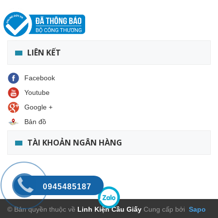
LIÊN KẾT
Facebook
Youtube
Google +
Bản đồ
TÀI KHOẢN NGÂN HÀNG
0945485187
© Bản quyền thuộc về
Linh Kiện Cầu Giấy
Cung cấp bởi
Sapo