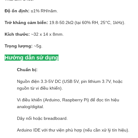
Độ ổn định:
≤1% RH/năm.
Trở kháng cảm biến:
19.8-50.2kΩ (tại 60% RH, 25°C, 1kHz).
Kích thước:
~32 x 14 x 8mm.
Trọng lượng:
~5g.
Hướng dẫn sử dụng
Chuẩn bị:
Nguồn điện 3.3-5V DC (USB 5V, pin lithium 3.7V, hoặc
nguồn từ vi điều khiển).
Vi điều khiển (Arduino, Raspberry Pi) để đọc tín hiệu
analog/digital.
Dây nối hoặc breadboard.
Arduino IDE với thư viện phù hợp (nếu cần xử lý tín hiệu).