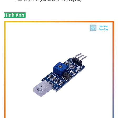
nước hoặc đất (chỉ đo độ ẩm không khí).
Hình ảnh