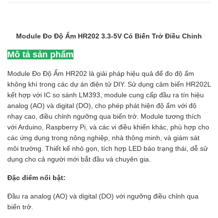
Module Đo Độ Ẩm HR202 3.3-5V Có Biến Trở Điều Chỉnh
Mô tả sản phẩm
Module Đo Độ Ẩm HR202 là giải pháp hiệu quả để đo độ ẩm
không khí trong các dự án điện tử DIY. Sử dụng cảm biến HR202L
kết hợp với IC so sánh LM393, module cung cấp đầu ra tín hiệu
analog (AO) và digital (DO), cho phép phát hiện độ ẩm với độ
nhạy cao, điều chỉnh ngưỡng qua biến trở. Module tương thích
với Arduino, Raspberry Pi, và các vi điều khiển khác, phù hợp cho
các ứng dụng trong nông nghiệp, nhà thông minh, và giám sát
môi trường. Thiết kế nhỏ gọn, tích hợp LED báo trạng thái, dễ sử
dụng cho cả người mới bắt đầu và chuyên gia.
Đặc điểm nổi bật:
Đầu ra analog (AO) và digital (DO) với ngưỡng điều chỉnh qua
biến trở.