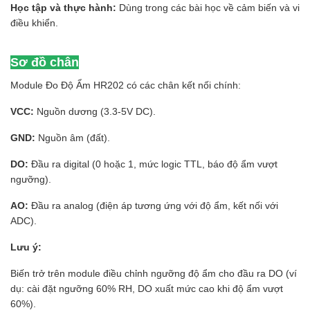
Học tập và thực hành:
Dùng trong các bài học về cảm biến và vi
điều khiển.
Sơ đồ chân
Module Đo Độ Ẩm HR202 có các chân kết nối chính:
VCC:
Nguồn dương (3.3-5V DC).
GND:
Nguồn âm (đất).
DO:
Đầu ra digital (0 hoặc 1, mức logic TTL, báo độ ẩm vượt
ngưỡng).
AO:
Đầu ra analog (điện áp tương ứng với độ ẩm, kết nối với
ADC).
Lưu ý:
Biến trở trên module điều chỉnh ngưỡng độ ẩm cho đầu ra DO (ví
dụ: cài đặt ngưỡng 60% RH, DO xuất mức cao khi độ ẩm vượt
60%).