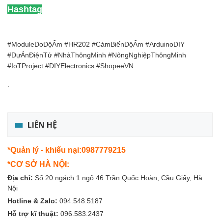
Hashtag
#ModuleĐoĐộẨm #HR202 #CảmBiếnĐộẨm #ArduinoDIY
#DựÁnĐiệnTử #NhàThôngMinh #NôngNghiệpThôngMinh
#IoTProject #DIYElectronics #ShopeeVN
.
LIÊN HỆ
*Quản lý - khiếu nại:0987779215
*CƠ SỞ HÀ NỘI:
Địa chỉ:
Số 20 ngách 1 ngõ 46 Trần Quốc Hoàn, Cầu Giấy, Hà
Nội
Hotline & Zalo:
094.548.5187
Hỗ trợ kĩ thuật:
096.583.2437