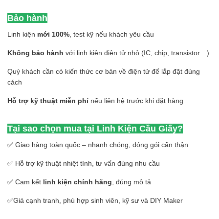
Bảo hành
Linh kiện
mới 100%
, test kỹ nếu khách yêu cầu
Không bảo hành
với linh kiện điện tử nhỏ (IC, chip, transistor…)
Quý khách cần có kiến thức cơ bản về điện tử để lắp đặt đúng
cách
Hỗ trợ kỹ thuật miễn phí
nếu liên hệ trước khi đặt hàng
Tại sao chọn mua tại Linh Kiện Cầu Giấy?
✅ Giao hàng toàn quốc – nhanh chóng, đóng gói cẩn thận
✅ Hỗ trợ kỹ thuật nhiệt tình, tư vấn đúng nhu cầu
✅ Cam kết
linh kiện chính hãng
, đúng mô tả
✅Giá cạnh tranh, phù hợp sinh viên, kỹ sư và DIY Maker