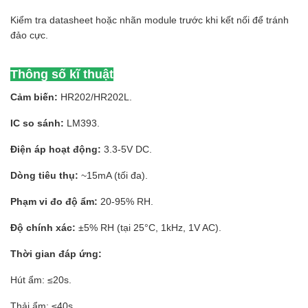
Kiểm tra datasheet hoặc nhãn module trước khi kết nối để tránh
đảo cực.
Thông số kĩ thuật
Cảm biến:
HR202/HR202L.
IC so sánh:
LM393.
Điện áp hoạt động:
3.3-5V DC.
Dòng tiêu thụ:
~15mA (tối đa).
Phạm vi đo độ ẩm:
20-95% RH.
Độ chính xác:
±5% RH (tại 25°C, 1kHz, 1V AC).
Thời gian đáp ứng:
Hút ẩm: ≤20s.
Thải ẩm: ≤40s.