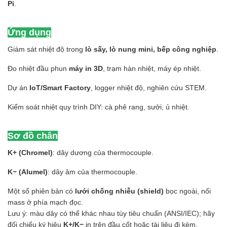
Pi
.
Ứng dụng
Giám sát nhiệt độ trong
lò sấy, lò nung mini, bếp công nghiệp
.
Đo nhiệt đầu phun
máy in 3D
, trạm hàn nhiệt, máy ép nhiệt.
Dự án
IoT/Smart Factory
, logger nhiệt độ, nghiên cứu STEM.
Kiểm soát nhiệt quy trình DIY: cà phê rang, sưởi, ủ nhiệt.
Sơ đồ chân
K+ (Chromel)
: dây dương của thermocouple.
K− (Alumel)
: dây âm của thermocouple.
Một số phiên bản có
lưới chống nhiễu (shield)
bọc ngoài, nối
mass ở phía mạch đọc.
Lưu ý: màu dây có thể khác nhau tùy tiêu chuẩn (ANSI/IEC); hãy
đối chiếu ký hiệu
K+/K−
in trên đầu cốt hoặc tài liệu đi kèm.