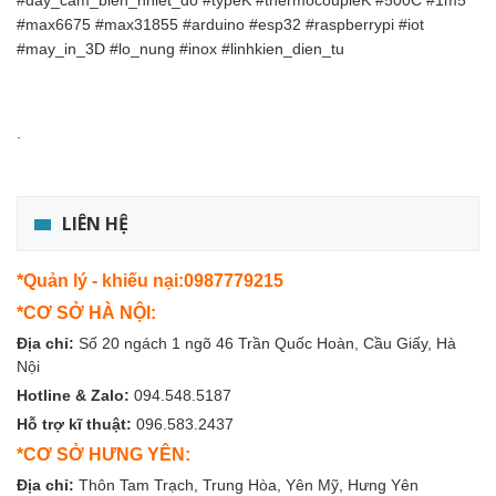
#day_cam_bien_nhiet_do #typeK #thermocoupleK #500C #1m5
#max6675 #max31855 #arduino #esp32 #raspberrypi #iot
#may_in_3D #lo_nung #inox #linhkien_dien_tu
.
LIÊN HỆ
*Quản lý - khiếu nại:0987779215
*CƠ SỞ HÀ NỘI:
Địa chỉ:
Số 20 ngách 1 ngõ 46 Trần Quốc Hoàn, Cầu Giấy, Hà
Nội
Hotline & Zalo:
094.548.5187
Hỗ trợ kĩ thuật:
096.583.2437
*CƠ SỞ HƯNG YÊN:
Địa chỉ:
Thôn Tam Trạch, Trung Hòa, Yên Mỹ, Hưng Yên