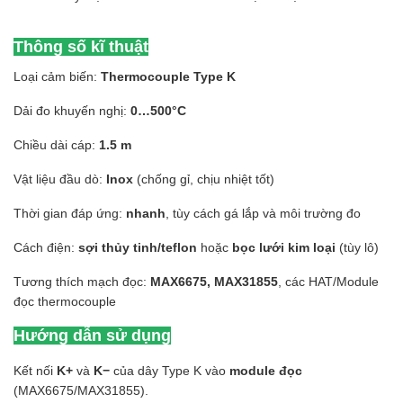
Thông số kĩ thuật
Loại cảm biến:
Thermocouple Type K
Dải đo khuyến nghị:
0…500°C
Chiều dài cáp:
1.5 m
Vật liệu đầu dò:
Inox
(chống gỉ, chịu nhiệt tốt)
Thời gian đáp ứng:
nhanh
, tùy cách gá lắp và môi trường đo
Cách điện:
sợi thủy tinh/teflon
hoặc
bọc lưới kim loại
(tùy lô)
Tương thích mạch đọc:
MAX6675, MAX31855
, các HAT/Module
đọc thermocouple
Hướng dẫn sử dụng
Kết nối
K+
và
K−
của dây Type K vào
module đọc
(MAX6675/MAX31855).