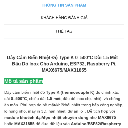
THÔNG TIN SẢN PHẨM
KHÁCH HÀNG ĐÁNH GIÁ
THẺ TAG
Dây Cảm Biến Nhiệt Độ Type K 0–500°C Dài 1.5 Mét –
Đầu Dò Inox Cho Arduino, ESP32, Raspberry Pi,
MAX6675/MAX31855
Mô tả sản phẩm
Dây cảm biến nhiệt độ
Type K (thermocouple K)
đo chính xác
dải
0–500°C
, chiều dài
1.5 mét
, đầu dò inox chịu nhiệt và chống
ăn mòn. Phù hợp đo bề mặt/khí/khối nhiệt trong bếp công nghiệp,
lò nung nhỏ, máy in 3D, hàn nhiệt, dự án IoT. Dễ tích hợp với
module khuếch đại/đọc nhiệt chuyên dụng
như
MAX6675
hoặc
MAX31855
để đưa dữ liệu vào
Arduino/ESP32/Raspberry