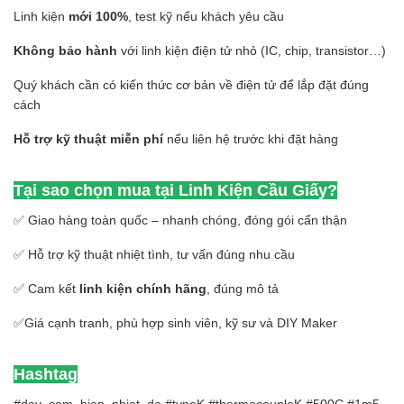
Linh kiện
mới 100%
, test kỹ nếu khách yêu cầu
Không bảo hành
với linh kiện điện tử nhỏ (IC, chip, transistor…)
Quý khách cần có kiến thức cơ bản về điện tử để lắp đặt đúng
cách
Hỗ trợ kỹ thuật miễn phí
nếu liên hệ trước khi đặt hàng
Tại sao chọn mua tại Linh Kiện Cầu Giấy?
✅ Giao hàng toàn quốc – nhanh chóng, đóng gói cẩn thận
✅ Hỗ trợ kỹ thuật nhiệt tình, tư vấn đúng nhu cầu
✅ Cam kết
linh kiện chính hãng
, đúng mô tả
✅Giá cạnh tranh, phù hợp sinh viên, kỹ sư và DIY Maker
Hashtag