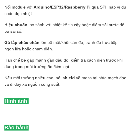
Nối module với
Arduino/ESP32/Raspberry Pi
qua SPI; nạp ví dụ
code đọc nhiệt.
Hiệu chuẩn
: so sánh với nhiệt kế tin cậy hoặc điểm sôi nước để
bù sai số.
Gá lắp chắc chắn
lên bề mặt/khối cần đo; tránh đo trực tiếp
ngọn lửa hoặc chạm điện.
Hạn chế bẻ gập mạnh gần đầu dò; kiểm tra cách điện trước khi
dùng trong môi trường ẩm/kim loại.
Nếu môi trường nhiễu cao, nối
shield
về mass tại phía mạch đọc
và đi dây xa nguồn công suất.
Hình ảnh
Bảo hành