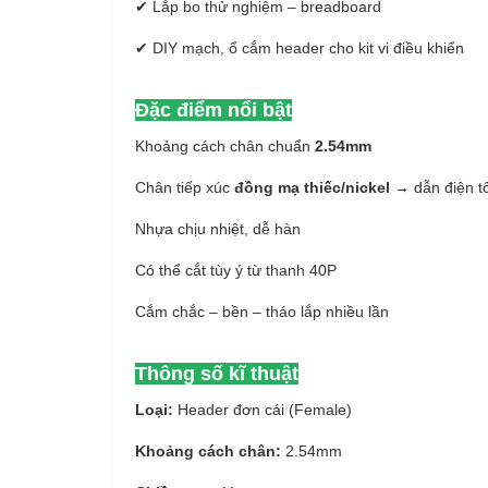
✔ Lắp bo thử nghiệm – breadboard
✔ DIY mạch, ổ cắm header cho kit vi điều khiển
Đặc điểm nổi bật
Khoảng cách chân chuẩn
2.54mm
Chân tiếp xúc
đồng mạ thiếc/nickel
→ dẫn điện t
Nhựa chịu nhiệt, dễ hàn
Có thể cắt tùy ý từ thanh 40P
Cắm chắc – bền – tháo lắp nhiều lần
Thông số kĩ thuật
Loại:
Header đơn cái (Female)
Khoảng cách chân:
2.54mm