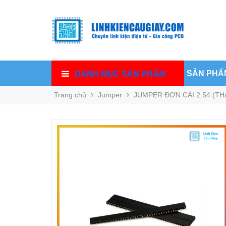
SẢN PHẨ
DANH MỤC SẢN PHẨM
Trang chủ
Jumper
JUMPER ĐƠN CÁI 2.54 (THẲ