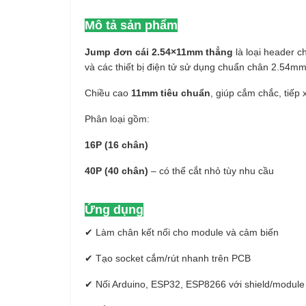
Mô tả sản phẩm
Jump đơn cái 2.54×11mm thẳng
là loại header 
và các thiết bị điện tử sử dụng chuẩn chân 2.54mm
Chiều cao
11mm tiêu chuẩn
, giúp cắm chắc, tiếp
Phân loại gồm:
16P (16 chân)
40P (40 chân)
– có thể cắt nhỏ tùy nhu cầu
Ứng dụng
✔ Làm chân kết nối cho module và cảm biến
✔ Tạo socket cắm/rút nhanh trên PCB
✔ Nối Arduino, ESP32, ESP8266 với shield/module