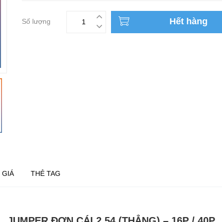
Hết hàng
Số lượng
 GIÁ
THẺ TAG
JUMPER ĐƠN CÁI 2.54 (THẲNG) – 16P / 40P