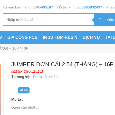
Tư vấn bán hàng:
0945485187
|
Hỗ trợ kĩ thuật
0965832437
|
Phản 
M
GIA CÔNG PCB
IN 3D FDM-RESIN
DỊCH VỤ
TÀI 
NG) – 16P / 40P
JUMPER ĐƠN CÁI 2.54 (THẲNG) – 16P 
(Mã SP:CG001181-1)
Thương hiệu
:
Chưa cập nhật
|
-83%
Mô tả :
Đang cập nhật ...