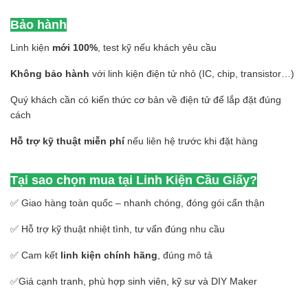
Bảo hành
Linh kiện
mới 100%
, test kỹ nếu khách yêu cầu
Không bảo hành
với linh kiện điện tử nhỏ (IC, chip, transistor…)
Quý khách cần có kiến thức cơ bản về điện tử để lắp đặt đúng
cách
Hỗ trợ kỹ thuật miễn phí
nếu liên hệ trước khi đặt hàng
Tại sao chọn mua tại Linh Kiện Cầu Giấy?
✅ Giao hàng toàn quốc – nhanh chóng, đóng gói cẩn thận
✅ Hỗ trợ kỹ thuật nhiệt tình, tư vấn đúng nhu cầu
✅ Cam kết
linh kiện chính hãng
, đúng mô tả
✅Giá cạnh tranh, phù hợp sinh viên, kỹ sư và DIY Maker