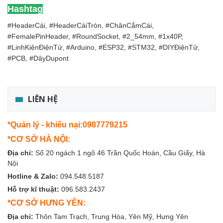
Hashtag
#HeaderCái, #HeaderCáiTròn, #ChânCắmCái,
#FemalePinHeader, #RoundSocket, #2_54mm, #1x40P,
#LinhKiệnĐiệnTử, #Arduino, #ESP32, #STM32, #DIYĐiệnTử,
#PCB, #DâyDupont
LIÊN HỆ
*Quản lý - khiếu nại:0987779215
*CƠ SỞ HÀ NỘI:
Địa chỉ:
Số 20 ngách 1 ngõ 46 Trần Quốc Hoàn, Cầu Giấy, Hà
Nội
Hotline & Zalo:
094.548.5187
Hỗ trợ kĩ thuật:
096.583.2437
*CƠ SỞ HƯNG YÊN:
Địa chỉ:
Thôn Tam Trạch, Trung Hòa, Yên Mỹ, Hưng Yên