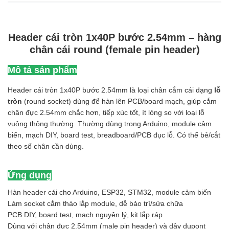
Header cái tròn 1x40P bước 2.54mm – hàng
chân cái round (female pin header)
Mô tả sản phẩm
Header cái tròn 1x40P bước 2.54mm là loại chân cắm cái dạng
lỗ
tròn
(round socket) dùng để hàn lên PCB/board mạch, giúp cắm
chân đực 2.54mm chắc hơn, tiếp xúc tốt, ít lỏng so với loại lỗ
vuông thông thường. Thường dùng trong Arduino, module cảm
biến, mạch DIY, board test, breadboard/PCB đục lỗ. Có thể bẻ/cắt
theo số chân cần dùng.
Ứng dụng
Hàn header cái cho Arduino, ESP32, STM32, module cảm biến
Làm socket cắm tháo lắp module, dễ bảo trì/sửa chữa
PCB DIY, board test, mạch nguyên lý, kit lắp ráp
Dùng với chân đực 2.54mm (male pin header) và dây dupont