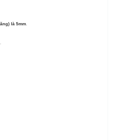
răng) là 5mm
.
.