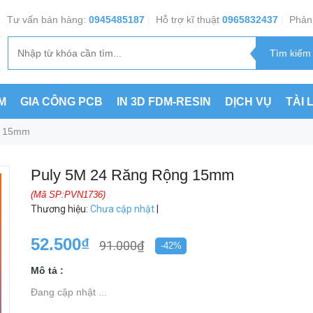
Tư vấn bán hàng:
0945485187
|
Hỗ trợ kĩ thuật
0965832437
|
Phản 
M
GIA CÔNG PCB
IN 3D FDM-RESIN
DỊCH VỤ
TÀI 
g 15mm
Puly 5M 24 Răng Rộng 15mm
(Mã SP:PVN1736)
Thương hiệu
:
Chưa cập nhật
|
52.500₫
91.000₫
-42%
Mô tả :
Đang cập nhật ...