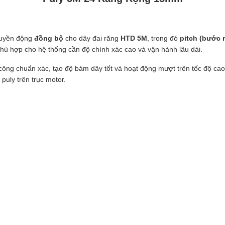
truyền động
đồng bộ
cho dây đai răng
HTD 5M
, trong đó
pitch (bước 
phù hợp cho hệ thống cần độ chính xác cao và vận hành lâu dài.
công chuẩn xác, tạo độ bám dây tốt và hoạt động mượt trên tốc độ cao
puly trên trục motor.