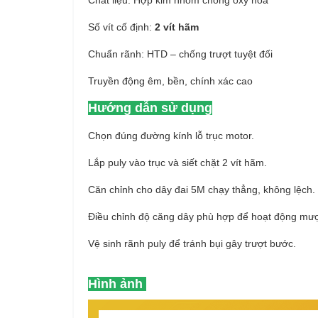
Chất liệu: Hợp kim nhôm chống oxy hóa
Số vít cố định:
2 vít hãm
Chuẩn rãnh: HTD – chống trượt tuyệt đối
Truyền động êm, bền, chính xác cao
Hướng dẫn sử dụng
Chọn đúng đường kính lỗ trục motor.
Lắp puly vào trục và siết chặt 2 vít hãm.
Căn chỉnh cho dây đai 5M chạy thẳng, không lệch.
Điều chỉnh độ căng dây phù hợp để hoạt động mượ
Vệ sinh rãnh puly để tránh bụi gây trượt bước.
Hình ảnh