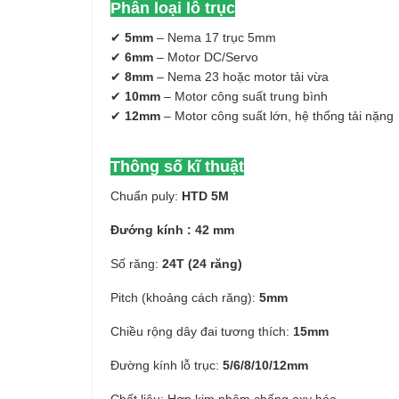
Phân loại lỗ trục
✔
5mm
– Nema 17 trục 5mm
✔
6mm
– Motor DC/Servo
✔
8mm
– Nema 23 hoặc motor tải vừa
✔
10mm
– Motor công suất trung bình
✔
12mm
– Motor công suất lớn, hệ thống tải nặng
Thông số kĩ thuật
Chuẩn puly:
HTD 5M
Đướng kính : 42 mm
Số răng:
24T (24 răng)
Pitch (khoảng cách răng):
5mm
Chiều rộng dây đai tương thích:
15mm
Đường kính lỗ trục:
5/6/8/10/12mm