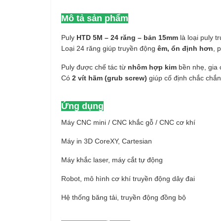
Mô tả sản phẩm
Puly
HTD 5M – 24 răng – bản 15mm
là loại puly 
Loại 24 răng giúp truyền động
êm, ổn định hơn
, 
Puly được chế tác từ
nhôm hợp kim
bền nhẹ, gia 
Có
2 vít hãm (grub screw)
giúp cố định chắc chắn 
Ứng dụng
Máy CNC mini / CNC khắc gỗ / CNC cơ khí
Máy in 3D CoreXY, Cartesian
Máy khắc laser, máy cắt tự động
Robot, mô hình cơ khí truyền động dây đai
Hệ thống băng tải, truyền động đồng bộ