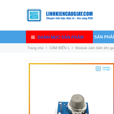
SẢN PHẨ
DANH MỤC SẢN PHẨM
Trang chủ
CẢM BIẾN 1
Module cảm biến khí g