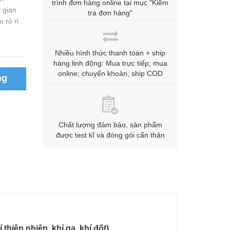
trình đơn hàng online tại mục "Kiểm
 gian
tra đơn hàng"
 rò rỉ
Nhiều hình thức thanh toán + ship
hàng linh động: Mua trực tiếp; mua
online; chuyển khoản; ship COD
ng
Chất lượng đảm bảo, sản phẩm
được test kĩ và đóng gói cẩn thận
iên nhiên, khí ga, khí đốt).