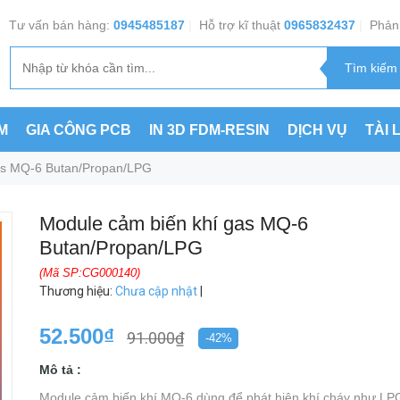
Tư vấn bán hàng:
0945485187
|
Hỗ trợ kĩ thuật
0965832437
|
Phản 
M
GIA CÔNG PCB
IN 3D FDM-RESIN
DỊCH VỤ
TÀI 
as MQ-6 Butan/Propan/LPG
Module cảm biến khí gas MQ-6
Butan/Propan/LPG
(Mã SP:CG000140)
Thương hiệu
:
Chưa cập nhật
|
52.500₫
91.000₫
-42%
Mô tả :
Module cảm biến khí MQ-6 dùng để phát hiện khí cháy như LP