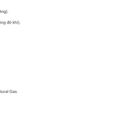
ỡng).
ồng độ khí).
tural Gas.