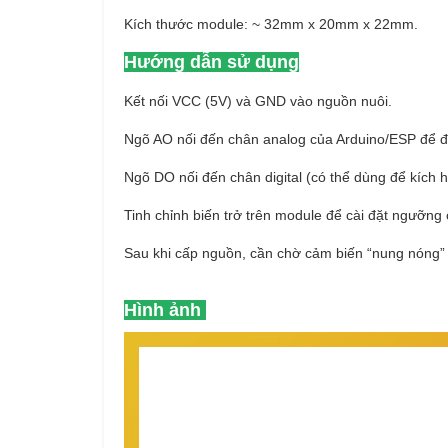
Kích thước module: ~ 32mm x 20mm x 22mm.
Hướng dẫn sử dụng
Kết nối VCC (5V) và GND vào nguồn nuôi.
Ngõ AO nối đến chân analog của Arduino/ESP để đọc
Ngõ DO nối đến chân digital (có thể dùng để kích h
Tinh chỉnh biến trở trên module để cài đặt ngưỡng
Sau khi cấp nguồn, cần chờ cảm biến “nung nóng” 
Hình ảnh