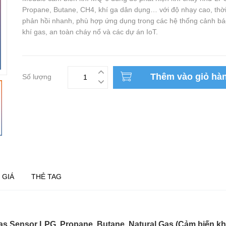
Propane, Butane, CH4, khí ga dân dụng… với độ nhạy cao, thời
phản hồi nhanh, phù hợp ứng dụng trong các hệ thống cảnh báo
khí gas, an toàn cháy nổ và các dự án IoT.
Thêm vào giỏ hà
Số lượng
 GIÁ
THẺ TAG
s Sensor LPG, Propane, Butane, Natural Gas (Cảm biến khí th