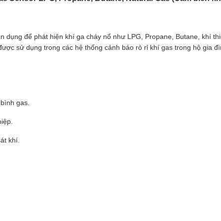
n dụng để phát hiện khí ga cháy nổ như LPG, Propane, Butane, khí th
ược sử dụng trong các hệ thống cảnh báo rò rỉ khí gas trong hộ gia đ
 bình gas.
iệp.
t khí.