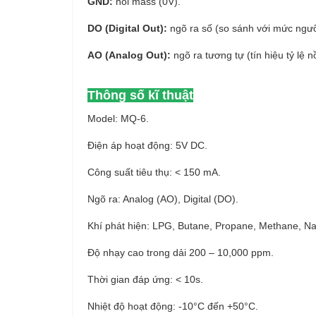
GND:
nối mass (0V).
DO (Digital Out):
ngõ ra số (so sánh với mức ngư
AO (Analog Out):
ngõ ra tương tự (tín hiệu tỷ lệ n
Thông số kĩ thuật
Model: MQ-6.
Điện áp hoạt động: 5V DC.
Công suất tiêu thụ: < 150 mA.
Ngõ ra: Analog (AO), Digital (DO).
Khí phát hiện: LPG, Butane, Propane, Methane, Na
Độ nhạy cao trong dải 200 – 10,000 ppm.
Thời gian đáp ứng: < 10s.
Nhiệt độ hoạt động: -10°C đến +50°C.