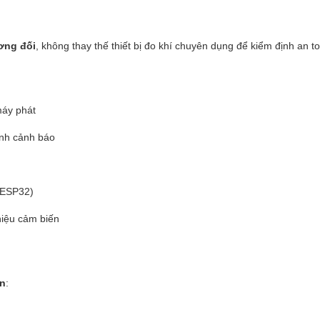
ơng đối
, không thay thế thiết bị đo khí chuyên dụng để kiểm định an 
máy phát
ình cảnh báo
/ESP32)
hiệu cảm biến
ân
: