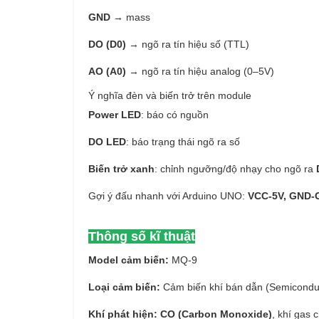
GND
→ mass
DO (D0)
→ ngõ ra tín hiệu số (TTL)
AO (A0)
→ ngõ ra tín hiệu analog (0–5V)
Ý nghĩa đèn và biến trở trên module
Power LED
: báo có nguồn
DO LED
: báo trạng thái ngõ ra số
Biến trở xanh
: chỉnh ngưỡng/độ nhạy cho ngõ ra
Gợi ý đấu nhanh với Arduino UNO:
VCC-5V, GND-
Thông số kĩ thuật
Model cảm biến:
MQ-9
Loại cảm biến:
Cảm biến khí bán dẫn (Semiconduc
Khí phát hiện:
CO (Carbon Monoxide)
, khí gas 