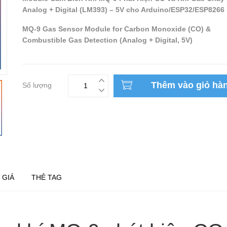
Analog + Digital (LM393) – 5V cho Arduino/ESP32/ESP8266
MQ-9 Gas Sensor Module for Carbon Monoxide (CO) &
Combustible Gas Detection (Analog + Digital, 5V)
Thêm vào giỏ hà
Số lượng
 GIÁ
THẺ TAG