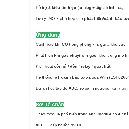
Hỗ trợ
2 kiểu tín hiệu
(analog + digital) linh hoạt
Lưu ý: MQ-9 phù hợp cho
phát hiện/cảnh báo tư
Ứng dụng
Cảnh báo
khí CO
trong phòng kín, gara, khu vực 
Phát hiện
khí gas cháy/rò rỉ gas
, khói trong mô h
Kích hoạt
còi hú / đèn / relay / quạt hút
Hệ thống
IoT cảnh báo từ xa
qua WiFi (ESP8266
Dự án học tập đo
ADC
, so sánh ngưỡng, xử lý tín 
Sơ đồ chân
Theo module phổ biến trong ảnh, module có
4 ch
VCC
→ cấp nguồn
5V DC