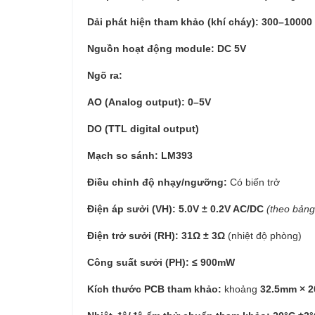
Dải phát hiện tham khảo (khí cháy):
300–10000
Nguồn hoạt động module:
DC 5V
Ngõ ra:
AO (Analog output): 0–5V
DO (TTL digital output)
Mạch so sánh:
LM393
Điều chỉnh độ nhạy/ngưỡng:
Có biến trở
Điện áp sưởi (VH):
5.0V ± 0.2V AC/DC
(theo bảng
Điện trở sưởi (RH):
31Ω ± 3Ω
(nhiệt độ phòng)
Công suất sưởi (PH):
≤ 900mW
Kích thước PCB tham khảo:
khoảng
32.5mm × 