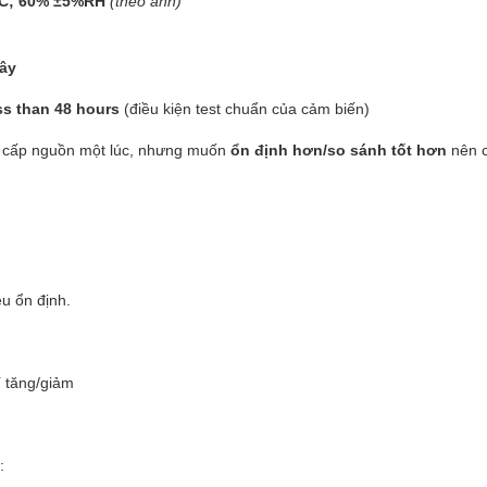
°C; 60% ±5%RH
(theo ảnh)
iây
ss than 48 hours
(điều kiện test chuẩn của cảm biến)
khi cấp nguồn một lúc, nhưng muốn
ổn định hơn/so sánh tốt hơn
nên c
ệu ổn định.
í tăng/giảm
: