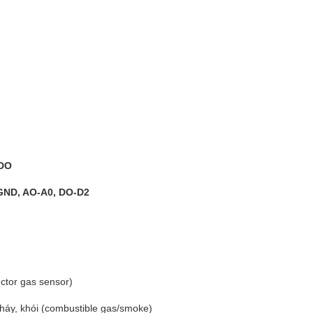
DO
GND, AO-A0, DO-D2
tor gas sensor)
cháy, khói (combustible gas/smoke)