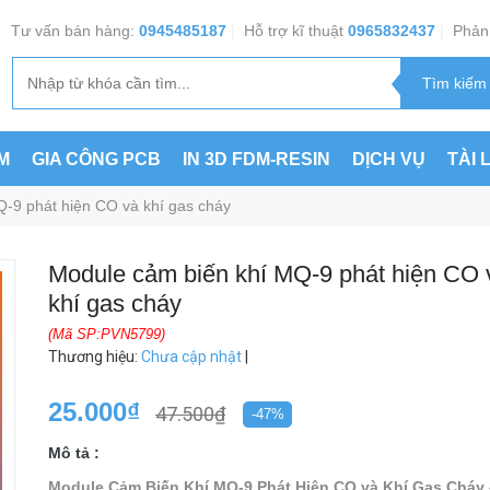
Tư vấn bán hàng:
0945485187
|
Hỗ trợ kĩ thuật
0965832437
|
Phản 
M
GIA CÔNG PCB
IN 3D FDM-RESIN
DỊCH VỤ
TÀI 
-9 phát hiện CO và khí gas cháy
Module cảm biến khí MQ-9 phát hiện CO 
khí gas cháy
(Mã SP:PVN5799)
Thương hiệu
:
Chưa cập nhật
|
25.000₫
47.500₫
-47%
Mô tả :
Module Cảm Biến Khí MQ-9 Phát Hiện CO và Khí Gas Cháy 