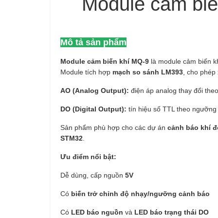
Module cảm biế
Mô tả sản phẩm
Module cảm biến khí MQ-9
là module cảm biến k
Module tích hợp
mạch so sánh LM393
, cho phép 
AO (Analog Output):
điện áp analog thay đổi the
DO (Digital Output):
tín hiệu số TTL theo ngưỡng 
Sản phẩm phù hợp cho các dự án
cảnh báo khí đ
STM32
.
Ưu điểm nổi bật:
Dễ dùng, cấp nguồn
5V
Có
biến trở chỉnh độ nhạy/ngưỡng cảnh báo
Có
LED báo nguồn
và
LED báo trạng thái DO