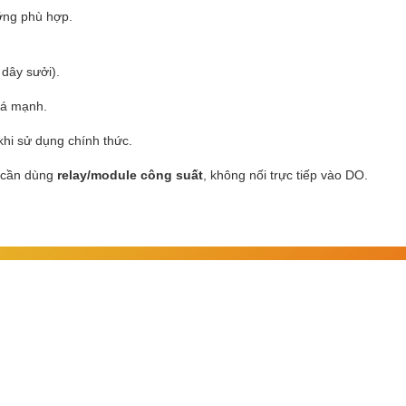
ng phù hợp.
 dây sưởi).
uá mạnh.
khi sử dụng chính thức.
) cần dùng
relay/module công suất
, không nối trực tiếp vào DO.