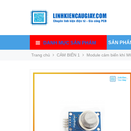
SẢN PHẨ
DANH MỤC SẢN PHẨM
Trang chủ
CẢM BIẾN 1
Module cảm biến khí MQ