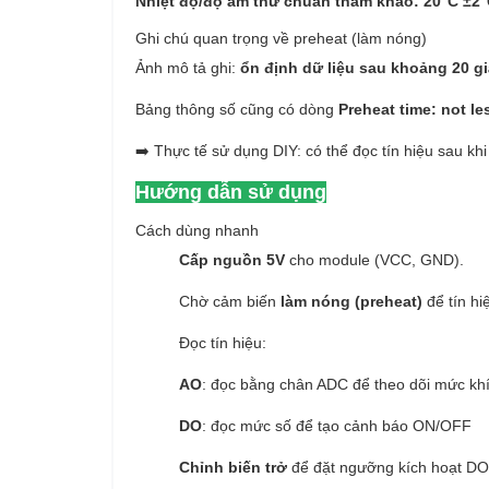
Nhiệt độ/độ ẩm thử chuẩn tham khảo:
20°C ±2
Ghi chú quan trọng về preheat (làm nóng)
Ảnh mô tả ghi:
ổn định dữ liệu sau khoảng 20 g
Bảng thông số cũng có dòng
Preheat time: not le
➡️ Thực tế sử dụng DIY: có thể đọc tín hiệu sau 
Hướng dẫn sử dụng
Cách dùng nhanh
Cấp nguồn 5V
cho module (VCC, GND).
Chờ cảm biến
làm nóng (preheat)
để tín hi
Đọc tín hiệu:
AO
: đọc bằng chân ADC để theo dõi mức kh
DO
: đọc mức số để tạo cảnh báo ON/OFF
Chỉnh biến trở
để đặt ngưỡng kích hoạt DO