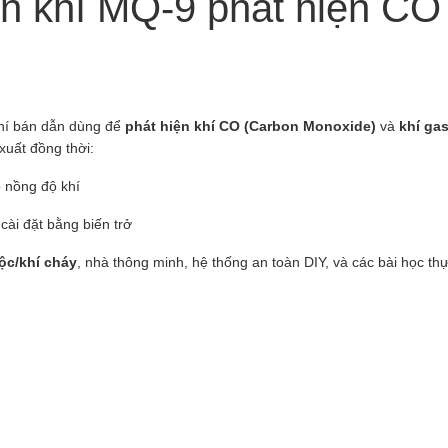
n khí MQ-9 phát hiện CO 
hí bán dẫn dùng để
phát hiện khí CO (Carbon Monoxide)
và
khí ga
xuất đồng thời:
o nồng độ khí
cài đặt bằng biến trở
ộc/khí cháy
, nhà thông minh, hệ thống an toàn DIY, và các bài học th