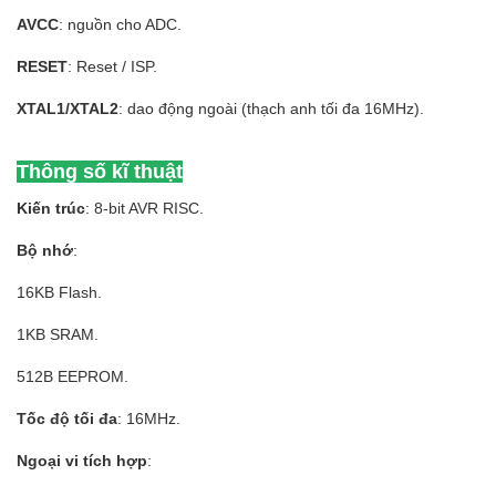
AVCC
: nguồn cho ADC.
RESET
: Reset / ISP.
XTAL1/XTAL2
: dao động ngoài (thạch anh tối đa 16MHz).
Thông số kĩ thuật
Kiến trúc
: 8-bit AVR RISC.
Bộ nhớ
:
16KB Flash.
1KB SRAM.
512B EEPROM.
Tốc độ tối đa
: 16MHz.
Ngoại vi tích hợp
: