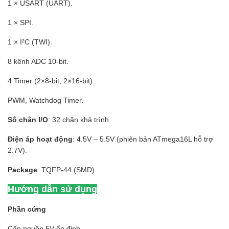
1 × USART (UART).
1 × SPI.
1 × I²C (TWI).
8 kênh ADC 10-bit.
4 Timer (2×8-bit, 2×16-bit).
PWM, Watchdog Timer.
Số chân I/O
: 32 chân khả trình.
Điện áp hoạt động
: 4.5V – 5.5V (phiên bản ATmega16L hỗ trợ
2.7V).
Package
: TQFP-44 (SMD).
Hướng dẫn sử dụng
Phần cứng
Cấp nguồn 5V ổn định.