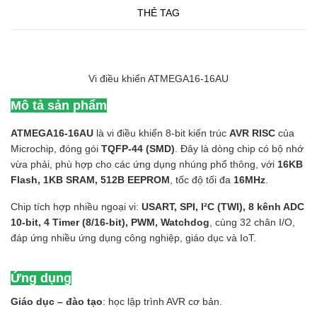
THẺ TAG
Vi điều khiển ATMEGA16-16AU
Mô tả sản phẩm
ATMEGA16-16AU
là vi điều khiển 8-bit kiến trúc
AVR RISC
của
Microchip, đóng gói
TQFP-44 (SMD)
. Đây là dòng chip có bộ nhớ
vừa phải, phù hợp cho các ứng dụng nhúng phổ thông, với
16KB
Flash, 1KB SRAM, 512B EEPROM
, tốc độ tối đa
16MHz
.
Chip tích hợp nhiều ngoại vi:
USART, SPI, I²C (TWI), 8 kênh ADC
10-bit, 4 Timer (8/16-bit), PWM, Watchdog
, cùng 32 chân I/O,
đáp ứng nhiều ứng dụng công nghiệp, giáo dục và IoT.
Ứng dụng
Giáo dục – đào tạo
: học lập trình AVR cơ bản.