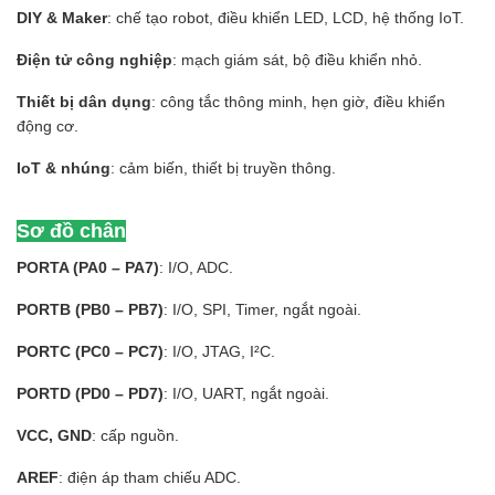
DIY & Maker
: chế tạo robot, điều khiển LED, LCD, hệ thống IoT.
Điện tử công nghiệp
: mạch giám sát, bộ điều khiển nhỏ.
Thiết bị dân dụng
: công tắc thông minh, hẹn giờ, điều khiển
động cơ.
IoT & nhúng
: cảm biến, thiết bị truyền thông.
Sơ đồ chân
PORTA (PA0 – PA7)
: I/O, ADC.
PORTB (PB0 – PB7)
: I/O, SPI, Timer, ngắt ngoài.
PORTC (PC0 – PC7)
: I/O, JTAG, I²C.
PORTD (PD0 – PD7)
: I/O, UART, ngắt ngoài.
VCC, GND
: cấp nguồn.
AREF
: điện áp tham chiếu ADC.