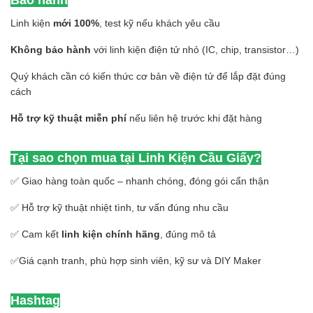
Linh kiện
mới 100%
, test kỹ nếu khách yêu cầu
Không bảo hành
với linh kiện điện tử nhỏ (IC, chip, transistor…)
Quý khách cần có kiến thức cơ bản về điện tử để lắp đặt đúng
cách
Hỗ trợ kỹ thuật miễn phí
nếu liên hệ trước khi đặt hàng
Tại sao chọn mua tại Linh Kiện Cầu Giấy?
✅ Giao hàng toàn quốc – nhanh chóng, đóng gói cẩn thận
✅ Hỗ trợ kỹ thuật nhiệt tình, tư vấn đúng nhu cầu
✅ Cam kết
linh kiện chính hãng
, đúng mô tả
✅Giá cạnh tranh, phù hợp sinh viên, kỹ sư và DIY Maker
Hashtag