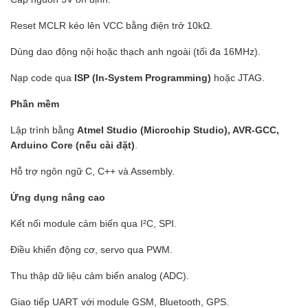
Reset MCLR kéo lên VCC bằng điện trở 10kΩ.
Dùng dao động nội hoặc thạch anh ngoài (tối đa 16MHz).
Nạp code qua
ISP (In-System Programming)
hoặc JTAG.
Phần mềm
Lập trình bằng
Atmel Studio (Microchip Studio), AVR-GCC,
Arduino Core (nếu cài đặt)
.
Hỗ trợ ngôn ngữ C, C++ và Assembly.
Ứng dụng nâng cao
Kết nối module cảm biến qua I²C, SPI.
Điều khiển động cơ, servo qua PWM.
Thu thập dữ liệu cảm biến analog (ADC).
Giao tiếp UART với module GSM, Bluetooth, GPS.