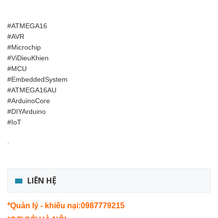
#ATMEGA16
#AVR
#Microchip
#ViDieuKhien
#MCU
#EmbeddedSystem
#ATMEGA16AU
#ArduinoCore
#DIYArduino
#IoT
.
LIÊN HỆ
*Quản lý - khiếu nại:0987779215