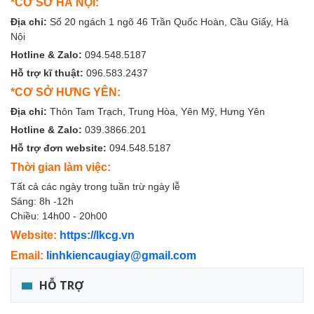
*CƠ SỞ HÀ NỘI:
Địa chỉ:
Số 20 ngách 1 ngõ 46 Trần Quốc Hoàn, Cầu Giấy, Hà
Nội
Hotline & Zalo:
094.548.5187
Hỗ trợ kĩ thuật:
096.583.2437
*CƠ SỞ HƯNG YÊN:
Địa chỉ:
Thôn Tam Trạch, Trung Hòa, Yên Mỹ, Hưng Yên
Hotline & Zalo:
039.3866.201
Hỗ trợ đơn website:
094.548.5187
Thời gian làm việc:
Tất cả các ngày trong tuần trừ ngày lễ
Sáng: 8h -12h
Chiều: 14h00 - 20h00
Website:
https://lkcg.vn
Email:
linhkiencaugiay@gmail.com
HỖ TRỢ