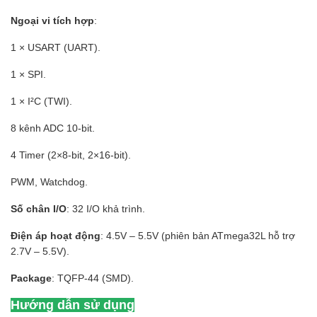
Ngoại vi tích hợp
:
1 × USART (UART).
1 × SPI.
1 × I²C (TWI).
8 kênh ADC 10-bit.
4 Timer (2×8-bit, 2×16-bit).
PWM, Watchdog.
Số chân I/O
: 32 I/O khả trình.
Điện áp hoạt động
: 4.5V – 5.5V (phiên bản ATmega32L hỗ trợ
2.7V – 5.5V).
Package
: TQFP-44 (SMD).
Hướng dẫn sử dụng