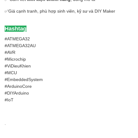
✅Giá cạnh tranh, phù hợp sinh viên, kỹ sư và DIY Maker
Hashtag
#ATMEGA32
#ATMEGA32AU
#AVR
#Microchip
#ViDieuKhien
#MCU
#EmbeddedSystem
#ArduinoCore
#DIYArduino
#IoT
.