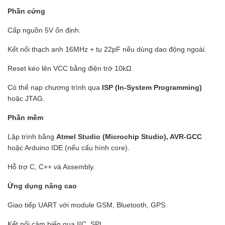
Phần cứng
Cấp nguồn 5V ổn định.
Kết nối thạch anh 16MHz + tụ 22pF nếu dùng dao động ngoài.
Reset kéo lên VCC bằng điện trở 10kΩ.
Có thể nạp chương trình qua
ISP (In-System Programming)
hoặc JTAG.
Phần mềm
Lập trình bằng
Atmel Studio (Microchip Studio), AVR-GCC
hoặc Arduino IDE (nếu cấu hình core).
Hỗ trợ C, C++ và Assembly.
Ứng dụng nâng cao
Giao tiếp UART với module GSM, Bluetooth, GPS.
Kết nối cảm biến qua I²C, SPI.