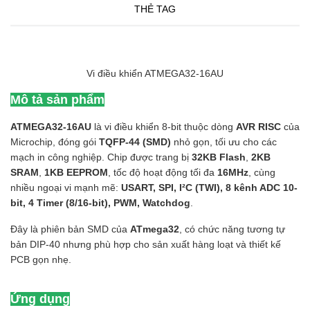
THẺ TAG
Vi điều khiển ATMEGA32-16AU
Mô tả sản phẩm
ATMEGA32-16AU
là vi điều khiển 8-bit thuộc dòng
AVR RISC
của
Microchip, đóng gói
TQFP-44 (SMD)
nhỏ gọn, tối ưu cho các
mạch in công nghiệp. Chip được trang bị
32KB Flash
,
2KB
SRAM
,
1KB EEPROM
, tốc độ hoạt động tối đa
16MHz
, cùng
nhiều ngoại vi mạnh mẽ:
USART, SPI, I²C (TWI), 8 kênh ADC 10-
bit, 4 Timer (8/16-bit), PWM, Watchdog
.
Đây là phiên bản SMD của
ATmega32
, có chức năng tương tự
bản DIP-40 nhưng phù hợp cho sản xuất hàng loạt và thiết kế
PCB gọn nhẹ.
Ứng dụng