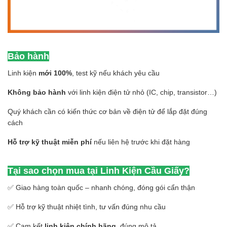
Bảo hành
Linh kiện
mới 100%
, test kỹ nếu khách yêu cầu
Không bảo hành
với linh kiện điện tử nhỏ (IC, chip, transistor…)
Quý khách cần có kiến thức cơ bản về điện tử để lắp đặt đúng
cách
Hỗ trợ kỹ thuật miễn phí
nếu liên hệ trước khi đặt hàng
Tại sao chọn mua tại Linh Kiện Cầu Giấy?
✅ Giao hàng toàn quốc – nhanh chóng, đóng gói cẩn thận
✅ Hỗ trợ kỹ thuật nhiệt tình, tư vấn đúng nhu cầu
✅ Cam kết
linh kiện chính hãng
, đúng mô tả