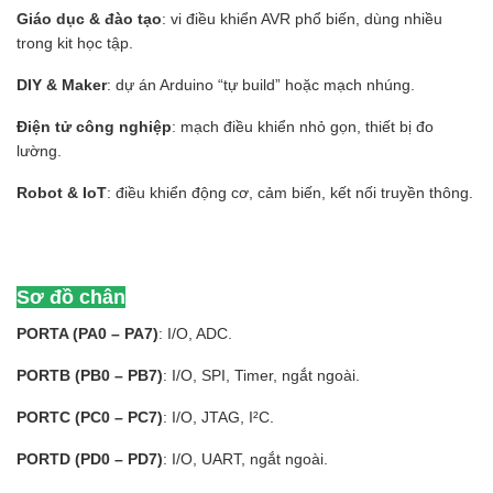
Giáo dục & đào tạo
: vi điều khiển AVR phổ biến, dùng nhiều
trong kit học tập.
DIY & Maker
: dự án Arduino “tự build” hoặc mạch nhúng.
Điện tử công nghiệp
: mạch điều khiển nhỏ gọn, thiết bị đo
lường.
Robot & IoT
: điều khiển động cơ, cảm biến, kết nối truyền thông.
Sơ đồ chân
PORTA (PA0 – PA7)
: I/O, ADC.
PORTB (PB0 – PB7)
: I/O, SPI, Timer, ngắt ngoài.
PORTC (PC0 – PC7)
: I/O, JTAG, I²C.
PORTD (PD0 – PD7)
: I/O, UART, ngắt ngoài.