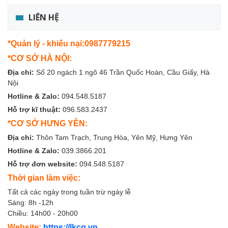
LIÊN HỆ
*Quản lý - khiếu nại:0987779215
*CƠ SỞ HÀ NỘI:
Địa chỉ:
Số 20 ngách 1 ngõ 46 Trần Quốc Hoàn, Cầu Giấy, Hà
Nội
Hotline & Zalo:
094.548.5187
Hỗ trợ kĩ thuật:
096.583.2437
*CƠ SỞ HƯNG YÊN:
Địa chỉ:
Thôn Tam Trạch, Trung Hòa, Yên Mỹ, Hưng Yên
Hotline & Zalo:
039.3866.201
Hỗ trợ đơn website:
094.548.5187
Thời gian làm việc:
Tất cả các ngày trong tuần trừ ngày lễ
Sáng: 8h -12h
Chiều: 14h00 - 20h00
Website:
https://lkcg.vn