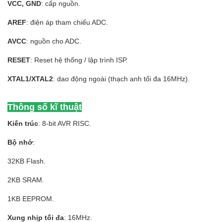
VCC, GND
: cấp nguồn.
AREF
: điện áp tham chiếu ADC.
AVCC
: nguồn cho ADC.
RESET
: Reset hệ thống / lập trình ISP.
XTAL1/XTAL2
: dao động ngoài (thạch anh tối đa 16MHz).
Thông số kĩ thuật
Kiến trúc
: 8-bit AVR RISC.
Bộ nhớ
:
32KB Flash.
2KB SRAM.
1KB EEPROM.
Xung nhịp tối đa
: 16MHz.