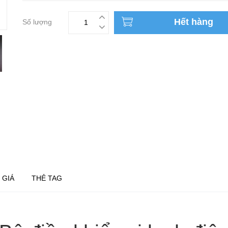
Hết hàng
Số lượng
 GIÁ
THẺ TAG