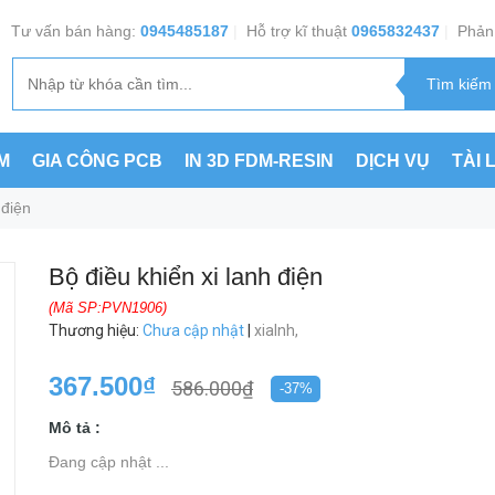
Tư vấn bán hàng:
0945485187
|
Hỗ trợ kĩ thuật
0965832437
|
Phản 
M
GIA CÔNG PCB
IN 3D FDM-RESIN
DỊCH VỤ
TÀI 
 điện
Bộ điều khiển xi lanh điện
(Mã SP:PVN1906)
Thương hiệu
:
Chưa cập nhật
|
xialnh,
367.500₫
586.000₫
-37%
Mô tả :
Đang cập nhật ...