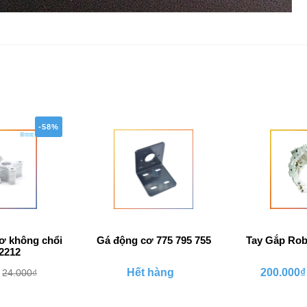
-58%
ơ không chổi
Gá động cơ 775 795 755
Tay Gắp Rob
2212
Hết hàng
200.000₫
24.000₫