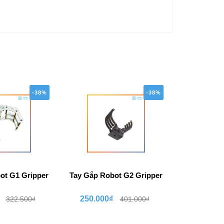
-38%
-38%
ot G1 Gripper
Tay Gắp Robot G2 Gripper
Gá động c
250.000₫
5.000
322.500₫
401.000₫