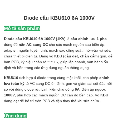
Diode cầu KBU610 6A 1000V
Mô tả sản phẩm
Diode cầu KBU610 6A 1000V (1KV)
là
cầu chỉnh lưu 1 pha
dùng để
nắn AC sang DC
cho các mạch nguồn sau biến áp,
adapter, nguồn tuyến tính, mạch sạc công suất nhỏ–vừa và sửa
chữa thiết bị điện tử. Dạng vỏ
KBU (cầu dẹt, chân cắm)
gọn, dễ
hàn PCB, ký hiệu chân rõ
~ ~ + -
, giúp lắp nhanh, vận hành ổn
định và bền trong các ứng dụng nguồn thông dụng.
KBU610
tích hợp 4 diode trong cùng một khối, cho phép
chỉnh
lưu toàn kỳ
từ AC sang DC ổn định, gọn và giảm sai sót đấu nối
so với dùng diode rời. Linh kiện chịu dòng
6A
, điện áp ngược
1000V
, phù hợp các mạch nguồn DC cần độ bền cao. Vỏ
KBU
dạng dẹt dễ bố trí trên PCB và tiện thay thế khi sửa chữa.
Ứng dụng