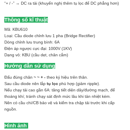
“+ / -” → DC ra tải (khuyến nghị thêm tụ lọc để DC phẳng hơn)
Thông số kĩ thuật
Mã: KBU610
Loại: Cầu diode chỉnh lưu 1 pha (Bridge Rectifier)
Dòng chỉnh lưu trung bình: 6A
Điện áp ngược cực đại: 1000V (1KV)
Dạng vỏ: KBU (cầu dẹt, chân cắm)
Hướng dẫn sử dụng
Đấu đúng chân
~ ~ + -
theo ký hiệu trên thân.
Sau cầu diode nên lắp
tụ lọc
phù hợp (giảm ripple).
Nếu chạy tải cao gần 6A: tăng tiết diện dây/đường mạch, để
thoáng khí; tránh chạy sát định mức lâu khi tản nhiệt kém.
Nên có cầu chì/CB bảo vệ và kiểm tra chập tải trước khi cấp
nguồn.
Hình ảnh