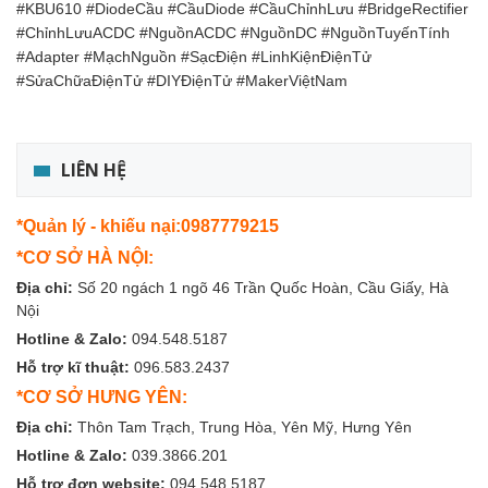
#KBU610 #DiodeCầu #CầuDiode #CầuChỉnhLưu #BridgeRectifier
#ChỉnhLưuACDC #NguồnACDC #NguồnDC #NguồnTuyếnTính
#Adapter #MạchNguồn #SạcĐiện #LinhKiệnĐiệnTử
#SửaChữaĐiệnTử #DIYĐiệnTử #MakerViệtNam
LIÊN HỆ
*Quản lý - khiếu nại:0987779215
*CƠ SỞ HÀ NỘI:
Địa chỉ:
Số 20 ngách 1 ngõ 46 Trần Quốc Hoàn, Cầu Giấy, Hà
Nội
Hotline & Zalo:
094.548.5187
Hỗ trợ kĩ thuật:
096.583.2437
*CƠ SỞ HƯNG YÊN:
Địa chỉ:
Thôn Tam Trạch, Trung Hòa, Yên Mỹ, Hưng Yên
Hotline & Zalo:
039.3866.201
Hỗ trợ đơn website:
094.548.5187