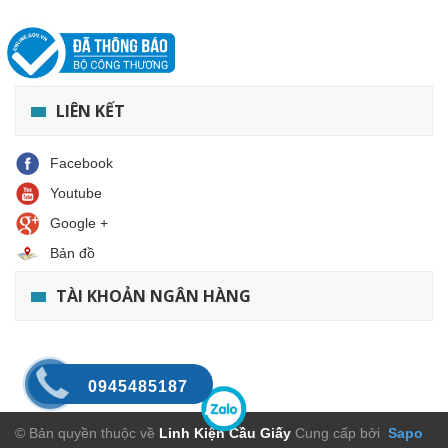
LIÊN KẾT
Facebook
Youtube
Google +
Bản đồ
TÀI KHOẢN NGÂN HÀNG
0945485187
© Bản quyền thuộc về
Linh Kiện Cầu Giấy
Cung cấp bởi
Sapo