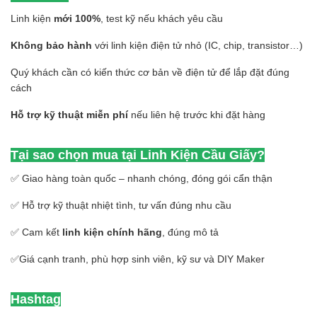
Linh kiện
mới 100%
, test kỹ nếu khách yêu cầu
Không bảo hành
với linh kiện điện tử nhỏ (IC, chip, transistor…)
Quý khách cần có kiến thức cơ bản về điện tử để lắp đặt đúng
cách
Hỗ trợ kỹ thuật miễn phí
nếu liên hệ trước khi đặt hàng
Tại sao chọn mua tại Linh Kiện Cầu Giấy?
✅ Giao hàng toàn quốc – nhanh chóng, đóng gói cẩn thận
✅ Hỗ trợ kỹ thuật nhiệt tình, tư vấn đúng nhu cầu
✅ Cam kết
linh kiện chính hãng
, đúng mô tả
✅Giá cạnh tranh, phù hợp sinh viên, kỹ sư và DIY Maker
Hashtag