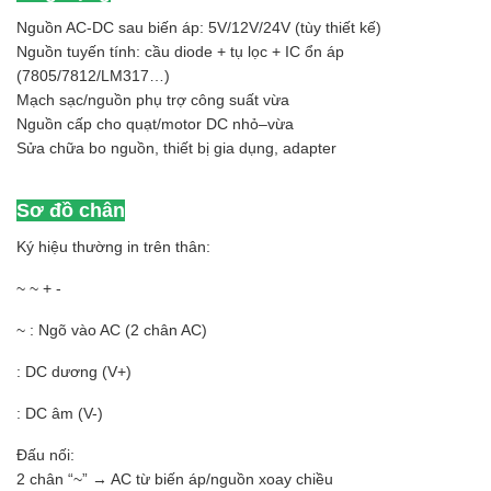
Nguồn AC-DC sau biến áp: 5V/12V/24V (tùy thiết kế)
Nguồn tuyến tính: cầu diode + tụ lọc + IC ổn áp
(7805/7812/LM317…)
Mạch sạc/nguồn phụ trợ công suất vừa
Nguồn cấp cho quạt/motor DC nhỏ–vừa
Sửa chữa bo nguồn, thiết bị gia dụng, adapter
Sơ đồ chân
Ký hiệu thường in trên thân:
~ ~ + -
~ : Ngõ vào AC (2 chân AC)
: DC dương (V+)
: DC âm (V-)
Đấu nối:
2 chân “~” → AC từ biến áp/nguồn xoay chiều