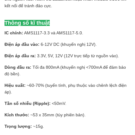
kết nối để tránh đảo cực.
Thông số kĩ thuật
IC chính:
AMS1117-3.3 và AMS1117-5.0.
Điện áp đầu vào:
6-12V DC (khuyến nghị 12V).
Điện áp đầu ra:
3.3V, 5V, 12V (12V trực tiếp từ nguồn vào).
Dòng đầu ra:
Tối đa 800mA (khuyến nghị <700mA để đảm bảo
độ bền).
Hiệu suất:
~60-70% (tuyến tính, phụ thuộc vào chênh lệch điện
áp).
Tần số nhiễu (Ripple):
<50mV.
Kích thước:
~53 x 35mm (tùy phiên bản).
Trọng lượng:
~15g.