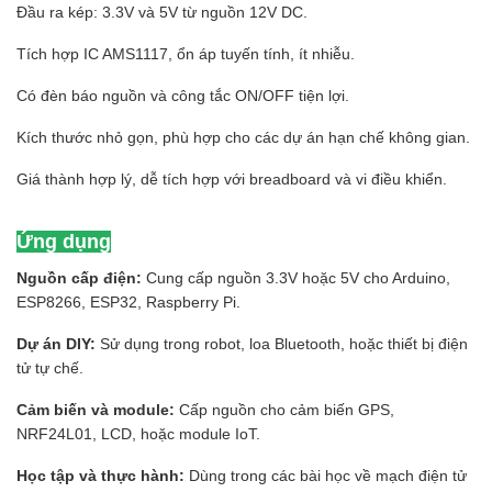
Đầu ra kép: 3.3V và 5V từ nguồn 12V DC.
Tích hợp IC AMS1117, ổn áp tuyến tính, ít nhiễu.
Có đèn báo nguồn và công tắc ON/OFF tiện lợi.
Kích thước nhỏ gọn, phù hợp cho các dự án hạn chế không gian.
Giá thành hợp lý, dễ tích hợp với breadboard và vi điều khiển.
Ứng dụng
Nguồn cấp điện:
Cung cấp nguồn 3.3V hoặc 5V cho Arduino,
ESP8266, ESP32, Raspberry Pi.
Dự án DIY:
Sử dụng trong robot, loa Bluetooth, hoặc thiết bị điện
tử tự chế.
Cảm biến và module:
Cấp nguồn cho cảm biến GPS,
NRF24L01, LCD, hoặc module IoT.
Học tập và thực hành:
Dùng trong các bài học về mạch điện tử