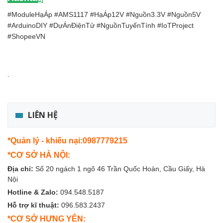
#ModuleHạÁp #AMS1117 #HạÁp12V #Nguồn3.3V #Nguồn5V
#ArduinoDIY #DựÁnĐiệnTử #NguồnTuyếnTính #IoTProject
#ShopeeVN
.
LIÊN HỆ
*Quản lý - khiếu nại:0987779215
*CƠ SỞ HÀ NỘI:
Địa chỉ:
Số 20 ngách 1 ngõ 46 Trần Quốc Hoàn, Cầu Giấy, Hà
Nội
Hotline & Zalo:
094.548.5187
Hỗ trợ kĩ thuật:
096.583.2437
*CƠ SỞ HƯNG YÊN: