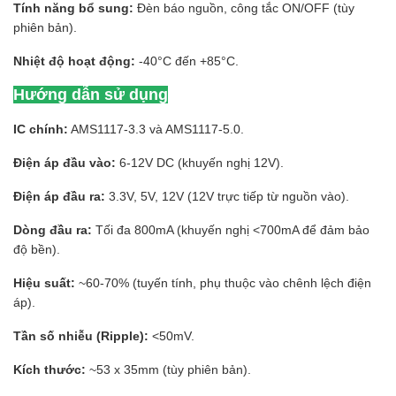
Tính năng bổ sung:
Đèn báo nguồn, công tắc ON/OFF (tùy
phiên bản).
Nhiệt độ hoạt động:
-40°C đến +85°C.
Hướng dẫn sử dụng
IC chính:
AMS1117-3.3 và AMS1117-5.0.
Điện áp đầu vào:
6-12V DC (khuyến nghị 12V).
Điện áp đầu ra:
3.3V, 5V, 12V (12V trực tiếp từ nguồn vào).
Dòng đầu ra:
Tối đa 800mA (khuyến nghị <700mA để đảm bảo
độ bền).
Hiệu suất:
~60-70% (tuyến tính, phụ thuộc vào chênh lệch điện
áp).
Tần số nhiễu (Ripple):
<50mV.
Kích thước:
~53 x 35mm (tùy phiên bản).