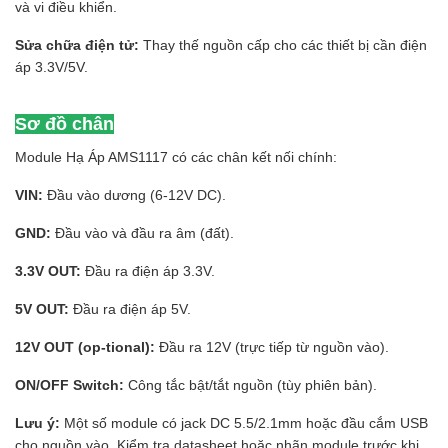
và vi điều khiển.
Sửa chữa điện tử:
Thay thế nguồn cấp cho các thiết bị cần điện
áp 3.3V/5V.
Sơ đồ chân
Module Hạ Áp AMS1117 có các chân kết nối chính:
VIN:
Đầu vào dương (6-12V DC).
GND:
Đầu vào và đầu ra âm (đất).
3.3V OUT:
Đầu ra điện áp 3.3V.
5V OUT:
Đầu ra điện áp 5V.
12V OUT (op-tional):
Đầu ra 12V (trực tiếp từ nguồn vào).
ON/OFF Switch:
Công tắc bật/tắt nguồn (tùy phiên bản).
Lưu ý:
Một số module có jack DC 5.5/2.1mm hoặc đầu cắm USB
cho nguồn vào. Kiểm tra datasheet hoặc nhãn module trước khi