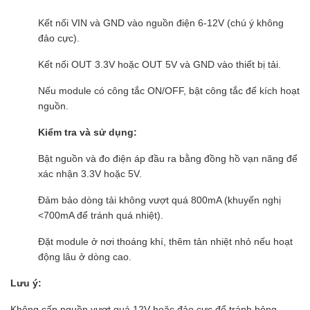
Kết nối VIN và GND vào nguồn điện 6-12V (chú ý không
đảo cực).
Kết nối OUT 3.3V hoặc OUT 5V và GND vào thiết bị tải.
Nếu module có công tắc ON/OFF, bật công tắc để kích hoạt
nguồn.
Kiểm tra và sử dụng:
Bật nguồn và đo điện áp đầu ra bằng đồng hồ vạn năng để
xác nhận 3.3V hoặc 5V.
Đảm bảo dòng tải không vượt quá 800mA (khuyến nghị
<700mA để tránh quá nhiệt).
Đặt module ở nơi thoáng khí, thêm tản nhiệt nhỏ nếu hoạt
động lâu ở dòng cao.
Lưu ý:
Không cấp nguồn vượt quá 12V hoặc đảo cực để tránh hỏng