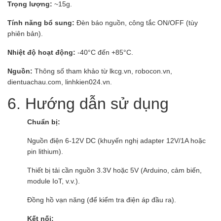
Trọng lượng:
~15g.
Tính năng bổ sung:
Đèn báo nguồn, công tắc ON/OFF (tùy
phiên bản).
Nhiệt độ hoạt động:
-40°C đến +85°C.
Nguồn:
Thông số tham khảo từ lkcg.vn, robocon.vn,
dientuachau.com, linhkien024.vn.
6. Hướng dẫn sử dụng
Chuẩn bị:
Nguồn điện 6-12V DC (khuyến nghị adapter 12V/1A hoặc
pin lithium).
Thiết bị tải cần nguồn 3.3V hoặc 5V (Arduino, cảm biến,
module IoT, v.v.).
Đồng hồ vạn năng (để kiểm tra điện áp đầu ra).
Kết nối: