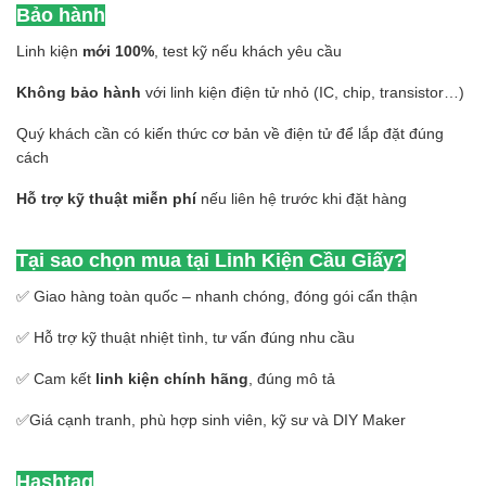
Bảo hành
Linh kiện
mới 100%
, test kỹ nếu khách yêu cầu
Không bảo hành
với linh kiện điện tử nhỏ (IC, chip, transistor…)
Quý khách cần có kiến thức cơ bản về điện tử để lắp đặt đúng
cách
Hỗ trợ kỹ thuật miễn phí
nếu liên hệ trước khi đặt hàng
Tại sao chọn mua tại Linh Kiện Cầu Giấy?
✅ Giao hàng toàn quốc – nhanh chóng, đóng gói cẩn thận
✅ Hỗ trợ kỹ thuật nhiệt tình, tư vấn đúng nhu cầu
✅ Cam kết
linh kiện chính hãng
, đúng mô tả
✅Giá cạnh tranh, phù hợp sinh viên, kỹ sư và DIY Maker
Hashtag