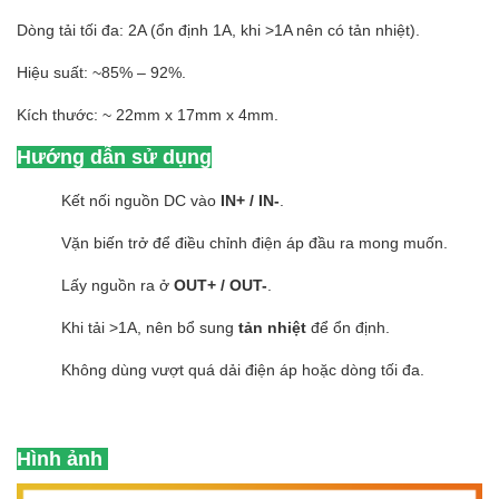
Dòng tải tối đa: 2A (ổn định 1A, khi >1A nên có tản nhiệt).
Hiệu suất: ~85% – 92%.
Kích thước: ~ 22mm x 17mm x 4mm.
Hướng dẫn sử dụng
Kết nối nguồn DC vào
IN+ / IN-
.
Vặn biến trở để điều chỉnh điện áp đầu ra mong muốn.
Lấy nguồn ra ở
OUT+ / OUT-
.
Khi tải >1A, nên bổ sung
tản nhiệt
để ổn định.
Không dùng vượt quá dải điện áp hoặc dòng tối đa.
Hình ảnh