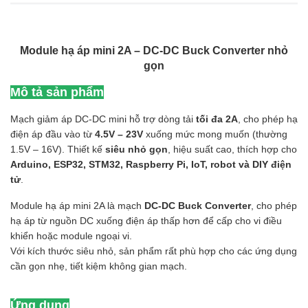
Module hạ áp mini 2A – DC-DC Buck Converter nhỏ
gọn
Mô tả sản phẩm
Mạch giảm áp DC-DC mini hỗ trợ dòng tải
tối đa 2A
, cho phép hạ
điện áp đầu vào từ
4.5V – 23V
xuống mức mong muốn (thường
1.5V – 16V). Thiết kế
siêu nhỏ gọn
, hiệu suất cao, thích hợp cho
Arduino, ESP32, STM32, Raspberry Pi, IoT, robot và DIY điện
tử
.
Module hạ áp mini 2A là mạch
DC-DC Buck Converter
, cho phép
hạ áp từ nguồn DC xuống điện áp thấp hơn để cấp cho vi điều
khiển hoặc module ngoại vi.
Với kích thước siêu nhỏ, sản phẩm rất phù hợp cho các ứng dụng
cần gọn nhẹ, tiết kiệm không gian mạch.
Ứng dụng