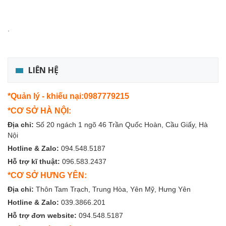
.
LIÊN HỆ
*Quản lý - khiếu nại:0987779215
*CƠ SỞ HÀ NỘI:
Địa chỉ:
Số 20 ngách 1 ngõ 46 Trần Quốc Hoàn, Cầu Giấy, Hà
Nội
Hotline & Zalo:
094.548.5187
Hỗ trợ kĩ thuật:
096.583.2437
*CƠ SỞ HƯNG YÊN:
Địa chỉ:
Thôn Tam Trạch, Trung Hòa, Yên Mỹ, Hưng Yên
Hotline & Zalo:
039.3866.201
Hỗ trợ đơn website:
094.548.5187