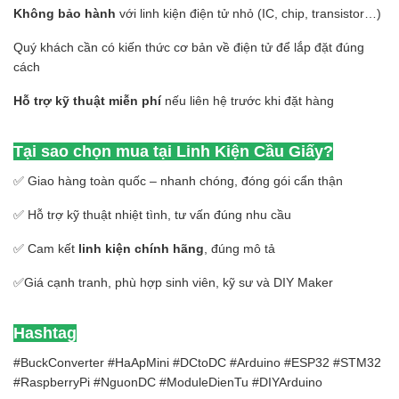
Không bảo hành
với linh kiện điện tử nhỏ (IC, chip, transistor…)
Quý khách cần có kiến thức cơ bản về điện tử để lắp đặt đúng
cách
Hỗ trợ kỹ thuật miễn phí
nếu liên hệ trước khi đặt hàng
Tại sao chọn mua tại Linh Kiện Cầu Giấy?
✅ Giao hàng toàn quốc – nhanh chóng, đóng gói cẩn thận
✅ Hỗ trợ kỹ thuật nhiệt tình, tư vấn đúng nhu cầu
✅ Cam kết
linh kiện chính hãng
, đúng mô tả
✅Giá cạnh tranh, phù hợp sinh viên, kỹ sư và DIY Maker
Hashtag
#BuckConverter #HaApMini #DCtoDC #Arduino #ESP32 #STM32
#RaspberryPi #NguonDC #ModuleDienTu #DIYArduino