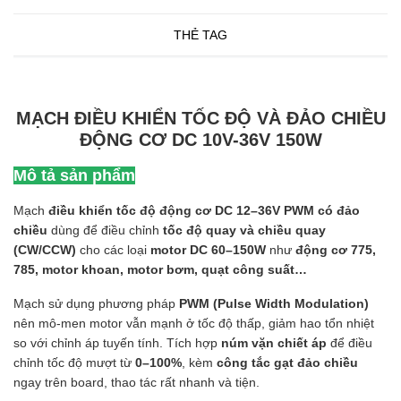
THẺ TAG
MẠCH ĐIỀU KHIỂN TỐC ĐỘ VÀ ĐẢO CHIỀU
ĐỘNG CƠ DC 10V-36V 150W
Mô tả sản phẩm
Mạch
điều khiển tốc độ động cơ DC 12–36V PWM có đảo
chiều
dùng để điều chỉnh
tốc độ quay và chiều quay
(CW/CCW)
cho các loại
motor DC 60–150W
như
động cơ 775,
785, motor khoan, motor bơm, quạt công suất…
Mạch sử dụng phương pháp
PWM (Pulse Width Modulation)
nên mô-men motor vẫn mạnh ở tốc độ thấp, giảm hao tổn nhiệt
so với chỉnh áp tuyến tính. Tích hợp
núm vặn chiết áp
để điều
chỉnh tốc độ mượt từ
0–100%
, kèm
công tắc gạt đảo chiều
ngay trên board, thao tác rất nhanh và tiện.