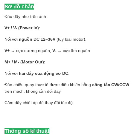
Sơ đồ chân
Đấu dây như trên ảnh
V+ / V- (Power In):
Nối với
nguồn DC 12–36V
(tùy loại motor).
V+
→ cực dương nguồn,
V-
→ cực âm nguồn.
M+ / M- (Motor Out):
Nối với
hai dây của động cơ DC
.
Đảo chiều quay thực tế được điều khiển bằng
công tắc CW/CCW
trên mạch, không cần đổi dây.
Cắm dây chiết áp để thay đổi tốc độ
Thông số kĩ thuật