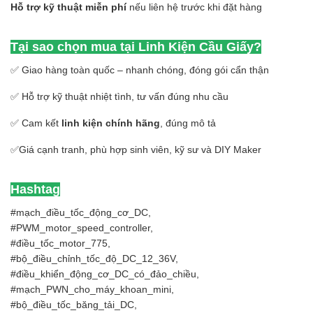
Hỗ trợ kỹ thuật miễn phí
nếu liên hệ trước khi đặt hàng
Tại sao chọn mua tại Linh Kiện Cầu Giấy?
✅ Giao hàng toàn quốc – nhanh chóng, đóng gói cẩn thận
✅ Hỗ trợ kỹ thuật nhiệt tình, tư vấn đúng nhu cầu
✅ Cam kết
linh kiện chính hãng
, đúng mô tả
✅Giá cạnh tranh, phù hợp sinh viên, kỹ sư và DIY Maker
Hashtag
#mạch_điều_tốc_động_cơ_DC,
#PWM_motor_speed_controller,
#điều_tốc_motor_775,
#bộ_điều_chỉnh_tốc_độ_DC_12_36V,
#điều_khiển_động_cơ_DC_có_đảo_chiều,
#mạch_PWN_cho_máy_khoan_mini,
#bộ_điều_tốc_băng_tải_DC,