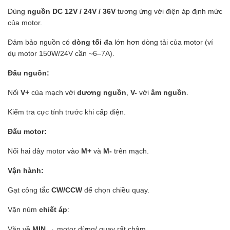
Dùng
nguồn DC 12V / 24V / 36V
tương ứng với điện áp định mức
của motor.
Đảm bảo nguồn có
dòng tối đa
lớn hơn dòng tải của motor (ví
dụ motor 150W/24V cần ~6–7A).
Đấu nguồn:
Nối
V+
của mạch với
dương nguồn
,
V-
với
âm nguồn
.
Kiểm tra cực tính trước khi cấp điện.
Đấu motor:
Nối hai dây motor vào
M+
và
M-
trên mạch.
Vận hành:
Gạt công tắc
CW/CCW
để chọn chiều quay.
Vặn núm
chiết áp
:
Vặn về
MIN
→ motor dừng/ quay rất chậm.