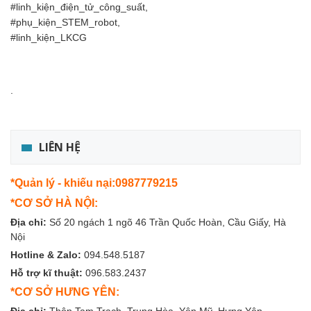
#linh_kiện_điện_tử_công_suất,
#phụ_kiện_STEM_robot,
#linh_kiện_LKCG
.
LIÊN HỆ
*Quản lý - khiếu nại:0987779215
*CƠ SỞ HÀ NỘI:
Địa chỉ:
Số 20 ngách 1 ngõ 46 Trần Quốc Hoàn, Cầu Giấy, Hà
Nội
Hotline & Zalo:
094.548.5187
Hỗ trợ kĩ thuật:
096.583.2437
*CƠ SỞ HƯNG YÊN: