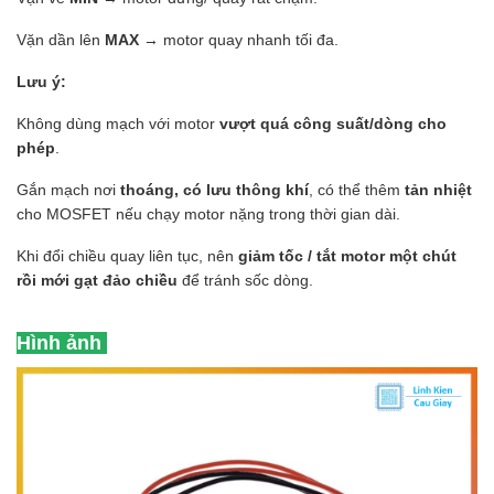
Vặn dần lên
MAX
→ motor quay nhanh tối đa.
Lưu ý:
Không dùng mạch với motor
vượt quá công suất/dòng cho
phép
.
Gắn mạch nơi
thoáng, có lưu thông khí
, có thể thêm
tản nhiệt
cho MOSFET nếu chạy motor nặng trong thời gian dài.
Khi đổi chiều quay liên tục, nên
giảm tốc / tắt motor một chút
rồi mới gạt đảo chiều
để tránh sốc dòng.
Hình ảnh