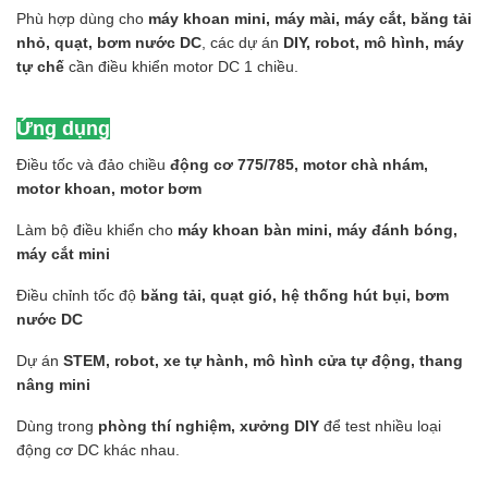
Phù hợp dùng cho
máy khoan mini, máy mài, máy cắt, băng tải
nhỏ, quạt, bơm nước DC
, các dự án
DIY, robot, mô hình, máy
tự chế
cần điều khiển motor DC 1 chiều.
Ứng dụng
Điều tốc và đảo chiều
động cơ 775/785, motor chà nhám,
motor khoan, motor bơm
Làm bộ điều khiển cho
máy khoan bàn mini, máy đánh bóng,
máy cắt mini
Điều chỉnh tốc độ
băng tải, quạt gió, hệ thống hút bụi, bơm
nước DC
Dự án
STEM, robot, xe tự hành, mô hình cửa tự động, thang
nâng mini
Dùng trong
phòng thí nghiệm, xưởng DIY
để test nhiều loại
động cơ DC khác nhau.