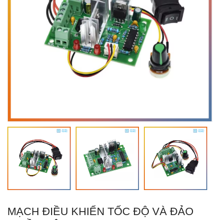
MẠCH ĐIỀU KHIỂN TỐC ĐỘ VÀ ĐẢO