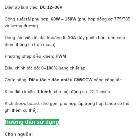
Điện áp làm việc:
DC 12–36V
Công suất tải phù hợp:
60W – 150W
(phù hợp động cơ 775/785
và tương đương)
Dòng làm việc tối đa: khoảng
5–10A
(tùy phiên bản, nên xem
thêm thông tin trên mạch)
Phương pháp điều khiển:
PWM
Điều chỉnh tốc độ:
0–100%
bằng chiết áp
Chức năng:
Điều tốc + đảo chiều CW/CCW
bằng công tắc
Kiểu điều khiển:
1 kênh
, cho một động cơ DC 1 chiều
Kích thước board: nhỏ gọn, phù hợp lắp trong hộp (shop có thể
ghi thêm cụ thể).
Hướng dẫn sử dụng
Chọn nguồn: