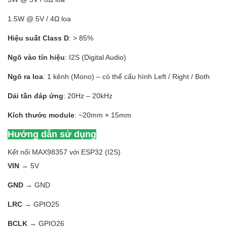
1.5W @ 5V / 4Ω loa
Hiệu suất Class D
: > 85%
Ngõ vào tín hiệu
: I2S (Digital Audio)
Ngõ ra loa
: 1 kênh (Mono) – có thể cấu hình Left / Right / Both
Dải tần đáp ứng
: 20Hz – 20kHz
Kích thước module
: ~20mm × 15mm
Hướng dẫn sử dụng
Kết nối MAX98357 với ESP32 (I2S)
VIN
→ 5V
GND
→ GND
LRC
→ GPIO25
BCLK
→ GPIO26