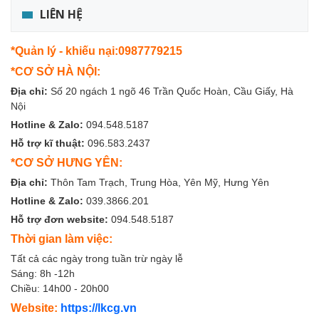
LIÊN HỆ
*Quản lý - khiếu nại:0987779215
*CƠ SỞ HÀ NỘI:
Địa chỉ:
Số 20 ngách 1 ngõ 46 Trần Quốc Hoàn, Cầu Giấy, Hà
Nội
Hotline & Zalo:
094.548.5187
Hỗ trợ kĩ thuật:
096.583.2437
*CƠ SỞ HƯNG YÊN:
Địa chỉ:
Thôn Tam Trạch, Trung Hòa, Yên Mỹ, Hưng Yên
Hotline & Zalo:
039.3866.201
Hỗ trợ đơn website:
094.548.5187
Thời gian làm việc:
Tất cả các ngày trong tuần trừ ngày lễ
Sáng: 8h -12h
Chiều: 14h00 - 20h00
Website:
https://lkcg.vn