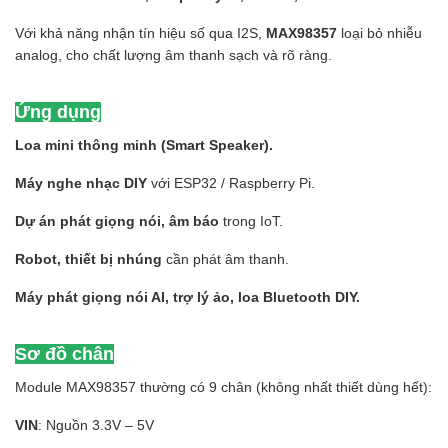
Với khả năng nhận tín hiệu số qua I2S,
MAX98357
loại bỏ nhiễu
analog, cho chất lượng âm thanh sạch và rõ ràng.
Ứng dụng
Loa mini thông minh (Smart Speaker).
Máy nghe nhạc DIY
với ESP32 / Raspberry Pi.
Dự án phát giọng nói, âm báo
trong IoT.
Robot, thiết bị nhúng
cần phát âm thanh.
Máy phát giọng nói AI, trợ lý ảo, loa Bluetooth DIY.
Sơ đồ chân
Module MAX98357 thường có 9 chân (không nhất thiết dùng hết):
VIN
: Nguồn 3.3V – 5V