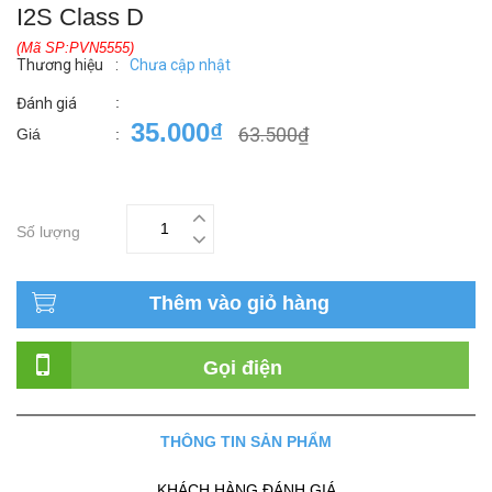
I2S Class D
(Mã SP:PVN5555)
Thương hiệu
:
Chưa cập nhật
:
Đánh giá
35.000₫
63.500₫
Giá
:
Số lượng
Thêm vào giỏ hàng
Gọi điện
THÔNG TIN SẢN PHẨM
KHÁCH HÀNG ĐÁNH GIÁ