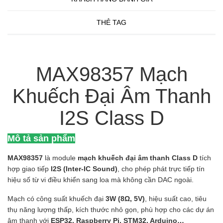
THẺ TAG
MAX98357 Mạch
Khuếch Đại Âm Thanh
I2S Class D
Mô tả sản phẩm
MAX98357
là module
mạch khuếch đại âm thanh Class D
tích
hợp giao tiếp
I2S (Inter-IC Sound)
, cho phép phát trực tiếp tín
hiệu số từ vi điều khiển sang loa mà không cần DAC ngoài.
Mạch có công suất khuếch đại
3W (8Ω, 5V)
, hiệu suất cao, tiêu
thụ năng lượng thấp, kích thước nhỏ gọn, phù hợp cho các dự án
âm thanh với
ESP32, Raspberry Pi, STM32, Arduino…