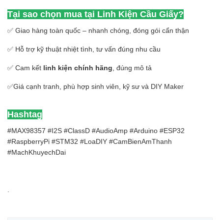
Tại sao chọn mua tại Linh Kiện Cầu Giấy?
✅ Giao hàng toàn quốc – nhanh chóng, đóng gói cẩn thận
✅ Hỗ trợ kỹ thuật nhiệt tình, tư vấn đúng nhu cầu
✅ Cam kết
linh kiện chính hãng
, đúng mô tả
✅Giá cạnh tranh, phù hợp sinh viên, kỹ sư và DIY Maker
Hashtag
#MAX98357 #I2S #ClassD #AudioAmp #Arduino #ESP32
#RaspberryPi #STM32 #LoaDIY #CamBienAmThanh
#MachKhuyechDai
.