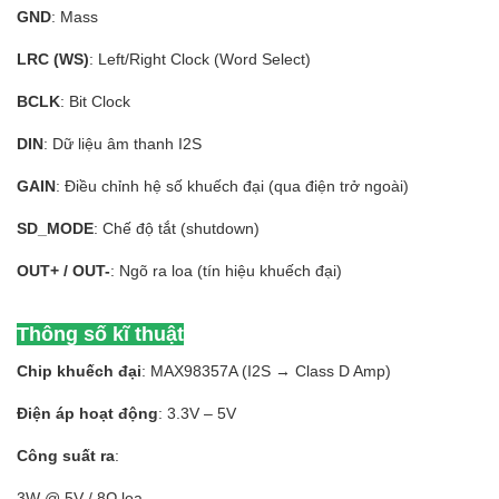
GND
: Mass
LRC (WS)
: Left/Right Clock (Word Select)
BCLK
: Bit Clock
DIN
: Dữ liệu âm thanh I2S
GAIN
: Điều chỉnh hệ số khuếch đại (qua điện trở ngoài)
SD_MODE
: Chế độ tắt (shutdown)
OUT+ / OUT-
: Ngõ ra loa (tín hiệu khuếch đại)
Thông số kĩ thuật
Chip khuếch đại
: MAX98357A (I2S → Class D Amp)
Điện áp hoạt động
: 3.3V – 5V
Công suất ra
:
3W @ 5V / 8Ω loa