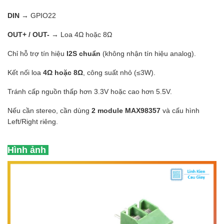
DIN
→ GPIO22
OUT+ / OUT-
→ Loa 4Ω hoặc 8Ω
Chỉ hỗ trợ tín hiệu
I2S chuẩn
(không nhận tín hiệu analog).
Kết nối loa
4Ω hoặc 8Ω
, công suất nhỏ (≤3W).
Tránh cấp nguồn thấp hơn 3.3V hoặc cao hơn 5.5V.
Nếu cần stereo, cần dùng
2 module MAX98357
và cấu hình
Left/Right riêng.
Hình ảnh