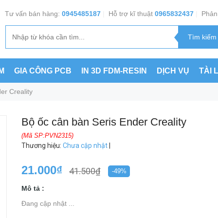
Tư vấn bán hàng:
0945485187
|
Hỗ trợ kĩ thuật
0965832437
|
Phản 
M
GIA CÔNG PCB
IN 3D FDM-RESIN
DỊCH VỤ
TÀI 
er Creality
Bộ ốc cân bàn Seris Ender Creality
(Mã SP:PVN2315)
Thương hiệu
:
Chưa cập nhật
|
21.000₫
41.500₫
-49%
Mô tả :
Đang cập nhật ...