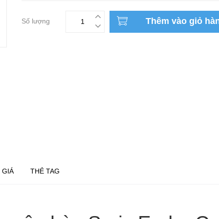
Thêm vào giỏ hà
Số lượng
 GIÁ
THẺ TAG