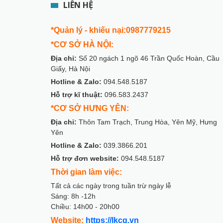
LIÊN HỆ
*Quản lý - khiếu nại:0987779215
*CƠ SỞ HÀ NỘI:
Địa chỉ:
Số 20 ngách 1 ngõ 46 Trần Quốc Hoàn, Cầu
Giấy, Hà Nội
Hotline & Zalo:
094.548.5187
Hỗ trợ kĩ thuật:
096.583.2437
*CƠ SỞ HƯNG YÊN:
Địa chỉ:
Thôn Tam Trạch, Trung Hòa, Yên Mỹ, Hưng
Yên
Hotline & Zalo:
039.3866.201
Hỗ trợ đơn website:
094.548.5187
Thời gian làm việc:
Tất cả các ngày trong tuần trừ ngày lễ
Sáng: 8h -12h
Chiều: 14h00 - 20h00
Website:
https://lkcg.vn