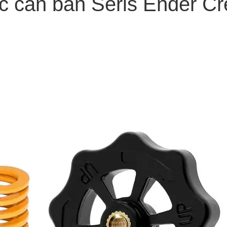
c cân bàn Seris Ender Cre