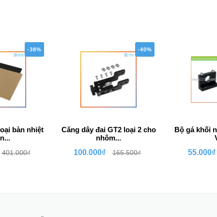
-38%
-40%
oại bàn nhiệt
Căng dây đai GT2 loại 2 cho
Bộ gá khối 
n...
nhôm...
100.000₫
55.000₫
401.000₫
165.500₫