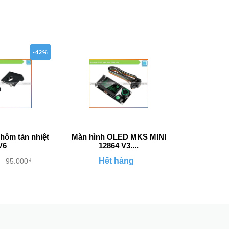
-42%
nhôm tản nhiệt
Màn hình OLED MKS MINI
Đai ốc k
V6
12864 V3....
Hết hàng
Hết
95.000₫