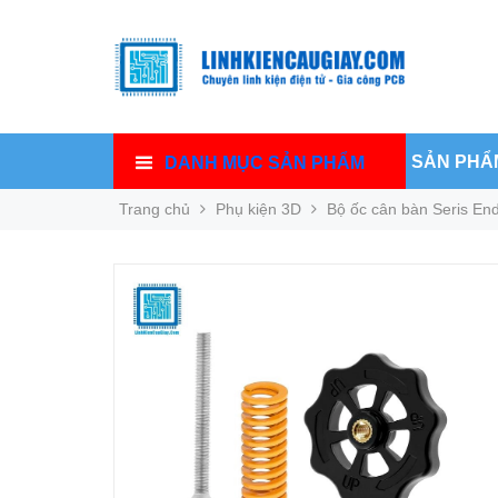
SẢN PHẨ
DANH MỤC SẢN PHẨM
Trang chủ
Phụ kiện 3D
Bộ ốc cân bàn Seris End