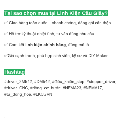
Tại sao chọn mua tại Linh Kiện Cầu Giấy?
✅ Giao hàng toàn quốc – nhanh chóng, đóng gói cẩn thận
✅ Hỗ trợ kỹ thuật nhiệt tình, tư vấn đúng nhu cầu
✅ Cam kết
linh kiện chính hãng
, đúng mô tả
✅Giá cạnh tranh, phù hợp sinh viên, kỹ sư và DIY Maker
Hashtag
#driver_2M542, #DM542, #điều_khiển_step, #stepper_driver,
#driver_CNC, #động_cơ_bước, #NEMA23, #NEMA17,
#tự_động_hóa, #LKCGVN
.