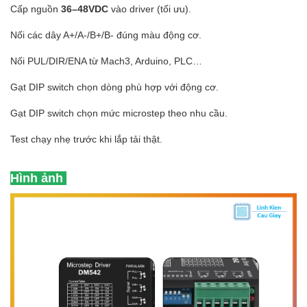
Cấp nguồn
36–48VDC
vào driver (tối ưu).
Nối các dây A+/A-/B+/B- đúng màu động cơ.
Nối PUL/DIR/ENA từ Mach3, Arduino, PLC…
Gạt DIP switch chọn dòng phù hợp với động cơ.
Gạt DIP switch chọn mức microstep theo nhu cầu.
Test chạy nhẹ trước khi lắp tải thật.
Hình ảnh