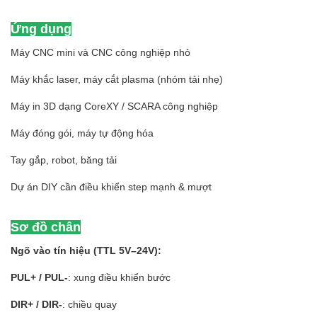
Ứng dụng
Máy CNC mini và CNC công nghiệp nhỏ
Máy khắc laser, máy cắt plasma (nhóm tải nhẹ)
Máy in 3D dạng CoreXY / SCARA công nghiệp
Máy đóng gói, máy tự động hóa
Tay gắp, robot, băng tải
Dự án DIY cần điều khiển step mạnh & mượt
Sơ đồ chân
Ngõ vào tín hiệu (TTL 5V–24V):
PUL+ / PUL-
: xung điều khiển bước
DIR+ / DIR-
: chiều quay