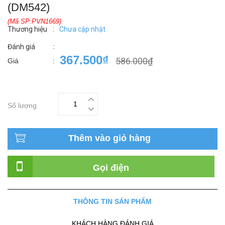
(DM542)
(Mã SP:PVN1669)
Thương hiệu
:
Chưa cập nhật
:
Đánh giá
367.500₫
586.000₫
Giá
:
Số lượng
Thêm vào giỏ hàng
Gọi điện
THÔNG TIN SẢN PHẨM
KHÁCH HÀNG ĐÁNH GIÁ