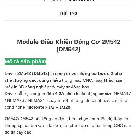
THẺ TAG
Module Điều Khiển Động Cơ 2M542
(DM542)
Mô tả sản phẩm
Driver
2M542 (DM542)
là dòng
driver động cơ bước 2 pha
chất lượng cao
, dùng nhiều trong máy CNC, máy khắc laser,
máy in 3D công nghiệp và máy tự động hóa.
Driver hỗ trợ dòng ra đến
4.2A
, điều khiển động cơ size NEMA17
/ NEMA23 / NEMA24, chạy mượt, ít rung, độ chính xác cao nhờ
công nghệ
microstep 1/2 – 1/128
.
2M542/DM542 nổi tiếng ổn định, bền, chạy êm ở tốc độ thấp và
không bị mất bước khi tải lớn, rất phù hợp cho hệ thống CNC cần
độ tin cậy cao.