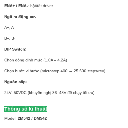
ENA+ / ENA-
: bật/tắt driver
Ngõ ra động cơ:
A+, A-
B+, B-
DIP Switch:
Chọn dòng định mức (1.0A – 4.2A)
Chọn bước vi bước (microstep 400 → 25.600 steps/rev)
Nguồn cấp:
24V–50VDC (khuyến nghị 36–48V để chạy tối ưu)
Thông số kĩ thuật
Model:
2M542 / DM542