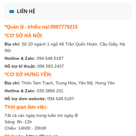
LIÊN HỆ
*Quản lý - khiếu nại:0987779215
*CƠ SỞ HÀ NỘI:
Địa chỉ:
Số 20 ngách 1 ngõ 46 Trần Quốc Hoàn, Cầu Giấy, Hà
Nội
Hotline & Zalo:
094.548.5187
Hỗ trợ kĩ thuật:
096.583.2437
*CƠ SỞ HƯNG YÊN:
Địa chỉ:
Thôn Tam Trạch, Trung Hòa, Yên Mỹ, Hưng Yên
Hotline & Zalo:
039.3866.201
Hỗ trợ đơn website:
094.548.5187
Thời gian làm việc:
Tất cả các ngày trong tuần trừ ngày lễ
Sáng: 8h -12h
Chiều: 14h00 - 20h00