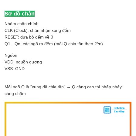
Sơ đồ chân
Nhóm chân chính
CLK (Clock): chân nhận xung đếm
RESET: đưa bộ đếm về 0
Q1…Qn: các ngõ ra đếm (mỗi Q chia tần theo 2^n)
Nguồn
VDD: nguồn dương
VSS: GND
Mỗi ngõ Q là “xung đã chia tần” → Q càng cao thì nhấp nháy
càng chậm.