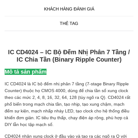
KHÁCH HÀNG ĐÁNH GIÁ
THẺ TAG
IC CD4024 – IC Bộ Đếm Nhị Phân 7 Tầng /
IC Chia Tần (Binary Ripple Counter)
Mô tả sản phẩm
IC CD4024 là IC bộ đếm nhị phân 7 tầng (7-stage Binary Ripple
Counter) thuộc họ CMOS 4000, dùng để chia tần số xung clock
theo các mức 2, 4, 8, 16, 32, 64, 128 (tùy ngõ ra Q). CD4024 rất
phổ biến trong mạch chia tần, tạo nhịp, tạo xung chậm, mạch
đếm sự kiện, mạch nhấp nháy LED, tạo clock cho hệ thống điều
khiển đơn giản. IC tiêu thụ thấp, chạy điện áp rộng, phù hợp cả
DIY lẫn học tập mạch số.
CD4024 nhận xung clock ở đầu vào và tạo ra các ngõ ra Q với