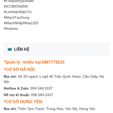
#FrequencyDivider
#ICCMOS4000
#LinhKiệnĐiệnTử
#MạchTạoXung
#MạchNhấpNháyLED
#Arduino
LIÊN HỆ
*Quản lý - khiếu nại:0987779215
*CƠ SỞ HÀ NỘI:
Địa chỉ:
Số 20 ngách 1 ngõ 46 Trần Quốc Hoàn, Cầu Giấy, Hà
Nội
Hotline & Zalo:
094.548.5187
Hỗ trợ kĩ thuật:
096.583.2437
*CƠ SỞ HƯNG YÊN:
Địa chỉ:
Thôn Tam Trạch, Trung Hòa, Yên Mỹ, Hưng Yên