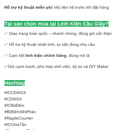
Hỗ trợ kỹ thuật miễn phí
nếu liên hệ trước khi đặt hàng
Tại sao chọn mua tại Linh Kiện Cầu Giấy?
✅ Giao hàng toàn quốc – nhanh chóng, đóng gói cẩn thận
✅ Hỗ trợ kỹ thuật nhiệt tình, tư vấn đúng nhu cầu
✅ Cam kết
linh kiện chính hãng
, đúng mô tả
✅Giá cạnh tranh, phù hợp sinh viên, kỹ sư và DIY Maker
Hashtag
#ICCD4024
#CD4024
#ICBộĐếm
#BộĐếmNhịPhân
#RippleCounter
#ICChiaTần