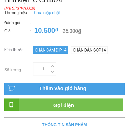
Linh kiện IC CD4024
(Mã SP:PVN3318)
Thương hiệu
:
Chưa cập nhật
:
Đánh giá
10.500₫
25.000₫
Giá
:
Kích thước
CHÂN CẮM DIP14
CHÂN DÁN SOP14
Số lượng
Thêm vào giỏ hàng
Gọi điện
THÔNG TIN SẢN PHẨM