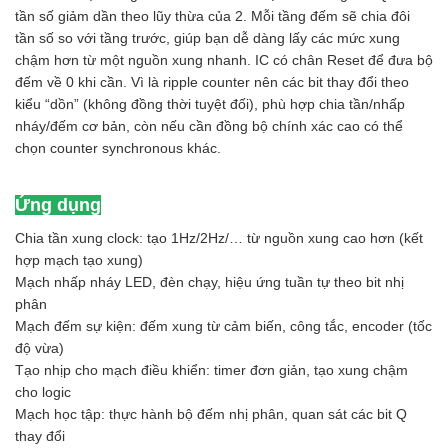
tần số giảm dần theo lũy thừa của 2. Mỗi tầng đếm sẽ chia đôi
tần số so với tầng trước, giúp bạn dễ dàng lấy các mức xung
chậm hơn từ một nguồn xung nhanh. IC có chân Reset để đưa bộ
đếm về 0 khi cần. Vì là ripple counter nên các bit thay đổi theo
kiểu “dồn” (không đồng thời tuyệt đối), phù hợp chia tần/nhấp
nháy/đếm cơ bản, còn nếu cần đồng bộ chính xác cao có thể
chọn counter synchronous khác.
Ứng dụng
Chia tần xung clock: tạo 1Hz/2Hz/… từ nguồn xung cao hơn (kết
hợp mạch tạo xung)
Mạch nhấp nháy LED, đèn chạy, hiệu ứng tuần tự theo bit nhị
phân
Mạch đếm sự kiện: đếm xung từ cảm biến, công tắc, encoder (tốc
độ vừa)
Tạo nhịp cho mạch điều khiển: timer đơn giản, tạo xung chậm
cho logic
Mạch học tập: thực hành bộ đếm nhị phân, quan sát các bit Q
thay đổi