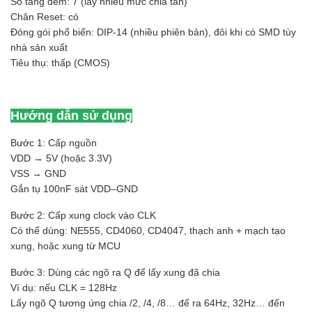
Số tầng đếm: 7 (lấy nhiều mức chia tần)
Chân Reset: có
Đóng gói phổ biến: DIP-14 (nhiều phiên bản), đôi khi có SMD tùy
nhà sản xuất
Tiêu thụ: thấp (CMOS)
Hướng dẫn sử dụng
Bước 1: Cấp nguồn
VDD → 5V (hoặc 3.3V)
VSS → GND
Gắn tụ 100nF sát VDD–GND
Bước 2: Cấp xung clock vào CLK
Có thể dùng: NE555, CD4060, CD4047, thạch anh + mạch tạo
xung, hoặc xung từ MCU
Bước 3: Dùng các ngõ ra Q để lấy xung đã chia
Ví dụ: nếu CLK = 128Hz
Lấy ngõ Q tương ứng chia /2, /4, /8… để ra 64Hz, 32Hz… đến