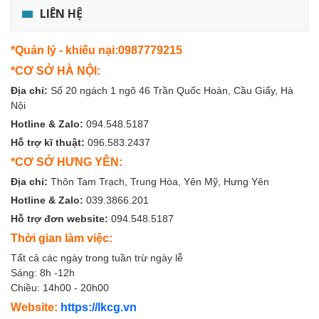
LIÊN HỆ
*Quản lý - khiếu nại:0987779215
*CƠ SỞ HÀ NỘI:
Địa chỉ:
Số 20 ngách 1 ngõ 46 Trần Quốc Hoàn, Cầu Giấy, Hà
Nội
Hotline & Zalo:
094.548.5187
Hỗ trợ kĩ thuật:
096.583.2437
*CƠ SỞ HƯNG YÊN:
Địa chỉ:
Thôn Tam Trạch, Trung Hòa, Yên Mỹ, Hưng Yên
Hotline & Zalo:
039.3866.201
Hỗ trợ đơn website:
094.548.5187
Thời gian làm việc:
Tất cả các ngày trong tuần trừ ngày lễ
Sáng: 8h -12h
Chiều: 14h00 - 20h00
Website:
https://lkcg.vn