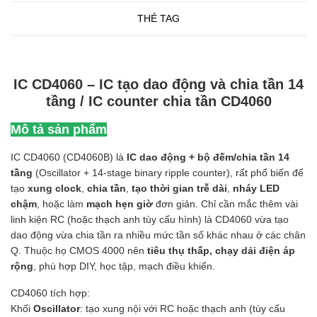
THẺ TAG
IC CD4060 – IC tạo dao động và chia tần 14
tầng / IC counter chia tần CD4060
Mô tả sản phẩm
IC CD4060 (CD4060B) là
IC dao động + bộ đếm/chia tần 14
tầng
(Oscillator + 14-stage binary ripple counter), rất phổ biến để
tạo
xung clock
,
chia tần
,
tạo thời gian trễ dài
,
nháy LED
chậm
, hoặc làm
mạch hẹn giờ
đơn giản. Chỉ cần mắc thêm vài
linh kiện RC (hoặc thạch anh tùy cấu hình) là CD4060 vừa tạo
dao động vừa chia tần ra nhiều mức tần số khác nhau ở các chân
Q. Thuộc họ CMOS 4000 nên
tiêu thụ thấp, chạy dải điện áp
rộng
, phù hợp DIY, học tập, mạch điều khiển.
CD4060 tích hợp:
Khối
Oscillator
: tạo xung nội với RC hoặc thạch anh (tùy cấu