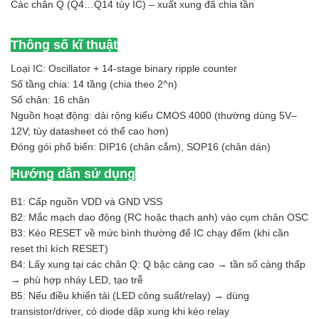
Các chân Q (Q4…Q14 tùy IC) – xuất xung đã chia tần
Thông số kĩ thuật
Loại IC: Oscillator + 14-stage binary ripple counter
Số tầng chia: 14 tầng (chia theo 2^n)
Số chân: 16 chân
Nguồn hoạt động: dải rộng kiểu CMOS 4000 (thường dùng 5V–
12V; tùy datasheet có thể cao hơn)
Đóng gói phổ biến: DIP16 (chân cắm), SOP16 (chân dán)
Hướng dẫn sử dụng
B1: Cấp nguồn VDD và GND VSS
B2: Mắc mạch dao động (RC hoặc thạch anh) vào cụm chân OSC
B3: Kéo RESET về mức bình thường để IC chạy đếm (khi cần
reset thì kích RESET)
B4: Lấy xung tại các chân Q: Q bậc càng cao → tần số càng thấp
→ phù hợp nháy LED, tạo trễ
B5: Nếu điều khiển tải (LED công suất/relay) → dùng
transistor/driver, có diode dập xung khi kéo relay