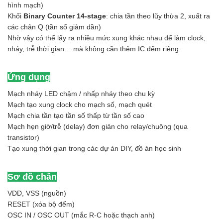
hình mạch)
Khối
Binary Counter 14-stage
: chia tần theo lũy thừa 2, xuất ra
các chân Q (tần số giảm dần)
Nhờ vậy có thể lấy ra nhiều mức xung khác nhau để làm clock,
nháy, trễ thời gian… mà không cần thêm IC đếm riêng.
Ứng dụng
Mạch nháy LED chậm / nhấp nháy theo chu kỳ
Mạch tạo xung clock cho mạch số, mạch quét
Mạch chia tần tạo tần số thấp từ tần số cao
Mạch hẹn giờ/trễ (delay) đơn giản cho relay/chuông (qua
transistor)
Tạo xung thời gian trong các dự án DIY, đồ án học sinh
Sơ đồ chân
VDD, VSS (nguồn)
RESET (xóa bộ đếm)
OSC IN / OSC OUT (mắc R-C hoặc thạch anh)