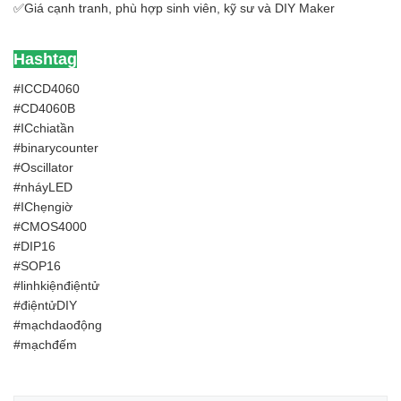
✅Giá cạnh tranh, phù hợp sinh viên, kỹ sư và DIY Maker
Hashtag
#ICCD4060
#CD4060B
#ICchiatần
#binarycounter
#Oscillator
#nháyLED
#IChẹngiờ
#CMOS4000
#DIP16
#SOP16
#linhkiệnđiệntử
#điệntửDIY
#mạchdaođộng
#mạchđếm