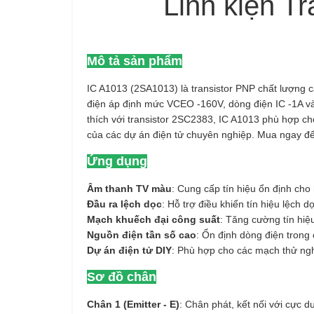
Linh kiện T
Mô tả sản phẩm
IC A1013 (2SA1013) là transistor PNP chất lượng 
điện áp định mức VCEO -160V, dòng điện IC -1A v
thích với transistor 2SC2383, IC A1013 phù hợp 
của các dự án điện tử chuyên nghiệp. Mua ngay để 
Ứng dụng
Âm thanh TV màu
: Cung cấp tín hiệu ổn định ch
Đầu ra lệch dọc
: Hỗ trợ điều khiển tín hiệu lệch 
Mạch khuếch đại công suất
: Tăng cường tín hiệu
Nguồn điện tần số cao
: Ổn định dòng điện trong
Dự án điện tử DIY
: Phù hợp cho các mạch thử nghi
Sơ đồ chân
Chân 1 (Emitter - E)
: Chân phát, kết nối với cực 