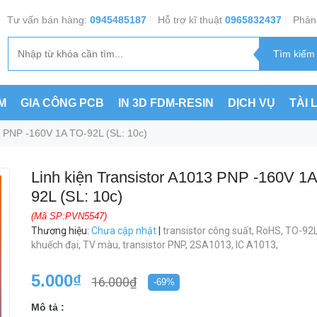
Tư vấn bán hàng:
0945485187
|
Hỗ trợ kĩ thuật
0965832437
|
Phản 
M
GIA CÔNG PCB
IN 3D FDM-RESIN
DỊCH VỤ
TÀI 
3 PNP -160V 1A TO-92L (SL: 10c)
Linh kiện Transistor A1013 PNP -160V 1
92L (SL: 10c)
(Mã SP:PVN5547)
Thương hiệu
:
Chưa cập nhật
|
transistor công suất,
RoHS,
TO-92
khuếch đại,
TV màu,
transistor PNP,
2SA1013,
IC A1013,
5.000₫
16.000₫
-69%
Mô tả :