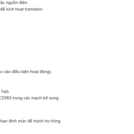
hoặc nguồn điện.
để kích hoạt transistor.
ộc vào điều kiện hoạt động).
hại).
2SC2383 trong các mạch bổ sung.
 hạn định mức để tránh hư hỏng.