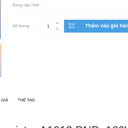
Đang cập nhật ...
Thêm vào giỏ hà
Số lượng
 GIÁ
THẺ TAG