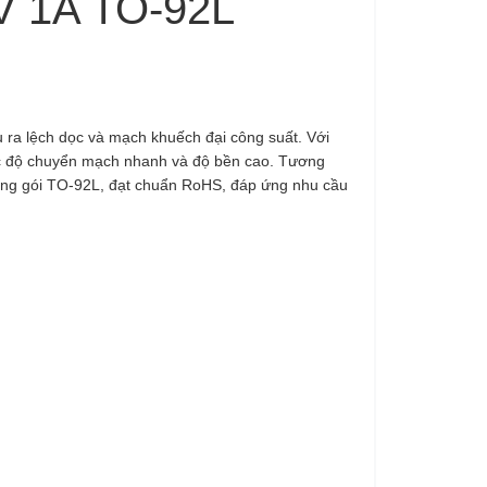
0V 1A TO-92L
 ra lệch dọc và mạch khuếch đại công suất. Với
tốc độ chuyển mạch nhanh và độ bền cao. Tương
đóng gói TO-92L, đạt chuẩn RoHS, đáp ứng nhu cầu