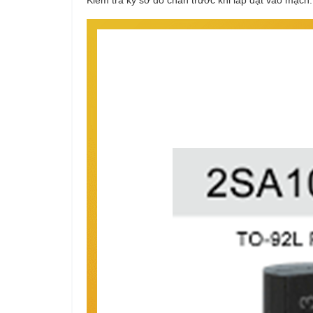
Kiểm tra kỹ sơ đồ chân trước khi lắp đặt vào mạch.