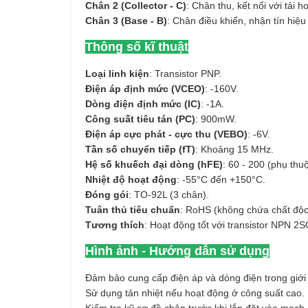
Chân 2 (Collector - C)
: Chân thu, kết nối với tải 
Chân 3 (Base - B)
: Chân điều khiển, nhận tín hiệu 
Thông số kĩ thuật
Loại linh kiện
: Transistor PNP.
Điện áp định mức (VCEO)
: -160V.
Dòng điện định mức (IC)
: -1A.
Công suất tiêu tán (PC)
: 900mW.
Điện áp cực phát - cực thu (VEBO)
: -6V.
Tần số chuyển tiếp (fT)
: Khoảng 15 MHz.
Hệ số khuếch đại dòng (hFE)
: 60 - 200 (phụ thu
Nhiệt độ hoạt động
: -55°C đến +150°C.
Đóng gói
: TO-92L (3 chân).
Tuân thủ tiêu chuẩn
: RoHS (không chứa chất độc 
Tương thích
: Hoạt động tốt với transistor NPN 
Hình ảnh - Hướng dẫn sử dụng
Đảm bảo cung cấp điện áp và dòng điện trong giới
Sử dụng tản nhiệt nếu hoạt động ở công suất cao.