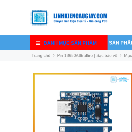
SẢN PHẨ
DANH MỤC SẢN PHẨM
Trang chủ
Pin 18650/Ultralfire | Sạc bảo vệ
Mạc