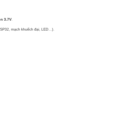
on 3.7V
.
 ESP32, mạch khuếch đại, LED…).