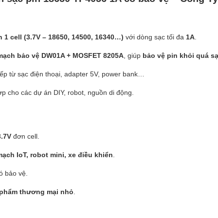
n 1 cell (3.7V – 18650, 14500, 16340…)
với dòng sạc tối đa
1A
.
mạch bảo vệ DW01A + MOSFET 8205A
, giúp
bảo vệ pin khỏi quá sạ
tiếp từ sạc điện thoại, adapter 5V, power bank…
ợp cho các dự án DIY, robot, nguồn di động.
3.7V
đơn cell.
ạch IoT, robot mini, xe điều khiển
.
ó bảo vệ.
ản phẩm thương mại nhỏ
.