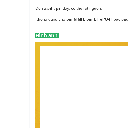
Đèn
xanh
: pin đầy, có thể rút nguồn.
Không dùng cho
pin NiMH, pin LiFePO4
hoặc pack
Hình ảnh