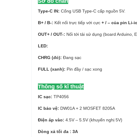
Sơ đồ chân
Type-C IN:
Cổng USB Type-C cấp nguồn 5V.
B+ / B-:
Kết nối trực tiếp với cực
+ / – của pin Li-i
OUT+ / OUT-:
Nối tới tải sử dụng (board Arduino,
LED:
CHRG (đỏ):
Đang sạc
FULL (xanh):
Pin đầy / sạc xong
Thông số kĩ thuật
IC sạc:
TP4056
IC bảo vệ:
DW01A + 2 MOSFET 8205A
Điện áp vào:
4.5V – 5.5V (khuyến nghị 5V)
Dòng xả tối đa : 3A