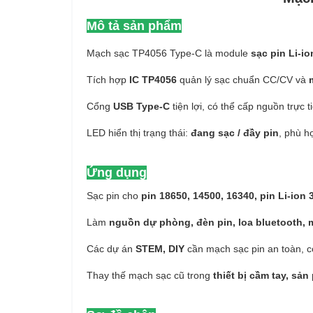
Mô tả sản phẩm
Mạch sạc TP4056 Type-C là module
sạc pin Li-io
Tích hợp
IC TP4056
quản lý sạc chuẩn CC/CV và
Cổng
USB Type-C
tiện lợi, có thể cấp nguồn trực 
LED hiển thị trạng thái:
đang sạc / đầy pin
, phù h
Ứng dụng
Sạc pin cho
pin 18650, 14500, 16340, pin Li-ion 
Làm
nguồn dự phòng, đèn pin, loa bluetooth, m
Các dự án
STEM, DIY
cần mạch sạc pin an toàn, c
Thay thế mạch sạc cũ trong
thiết bị cầm tay, s