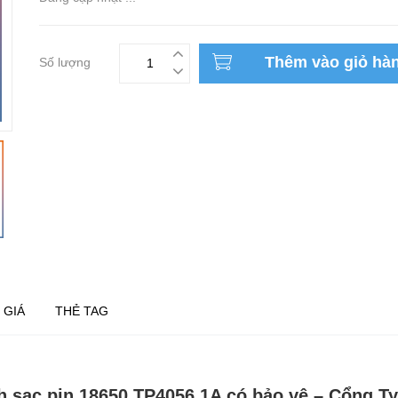
Thêm vào giỏ hà
Số lượng
 GIÁ
THẺ TAG
 sạc pin 18650 TP4056 1A có bảo vệ – Cổng T