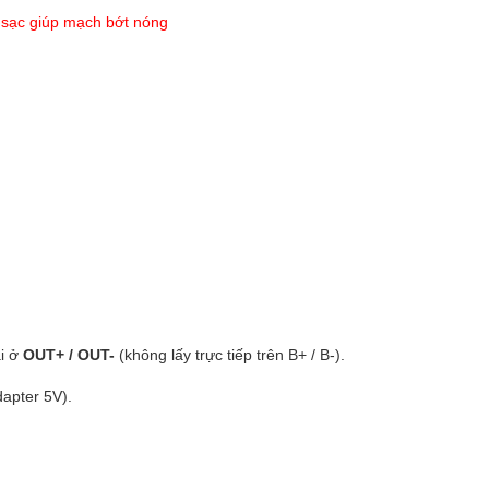
g sạc giúp mạch bớt nóng
.
ải ở
OUT+ / OUT-
(không lấy trực tiếp trên B+ / B-).
dapter 5V).