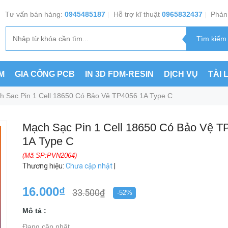
Tư vấn bán hàng:
0945485187
|
Hỗ trợ kĩ thuật
0965832437
|
Phản 
M
GIA CÔNG PCB
IN 3D FDM-RESIN
DỊCH VỤ
TÀI 
h Sạc Pin 1 Cell 18650 Có Bảo Vệ TP4056 1A Type C
Mạch Sạc Pin 1 Cell 18650 Có Bảo Vệ T
1A Type C
(Mã SP:PVN2064)
Thương hiệu
:
Chưa cập nhật
|
16.000₫
33.500₫
-52%
Mô tả :
Đang cập nhật ...