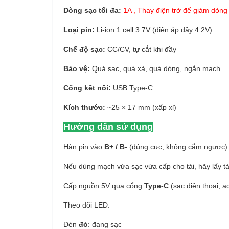
Dòng sạc tối đa:
1A , Thay điện trở để giảm dòn
Loại pin:
Li-ion 1 cell 3.7V (điện áp đầy 4.2V)
Chế độ sạc:
CC/CV, tự cắt khi đầy
Bảo vệ:
Quá sạc, quá xả, quá dòng, ngắn mạch
Cổng kết nối:
USB Type-C
Kích thước:
~25 × 17 mm (xấp xỉ)
Hướng dẫn sử dụng
Hàn pin vào
B+ / B-
(đúng cực, không cắm ngược)
Nếu dùng mạch vừa sạc vừa cấp cho tải, hãy lấy t
Cấp nguồn 5V qua cổng
Type-C
(sạc điện thoại, a
Theo dõi LED:
Đèn
đỏ
: đang sạc