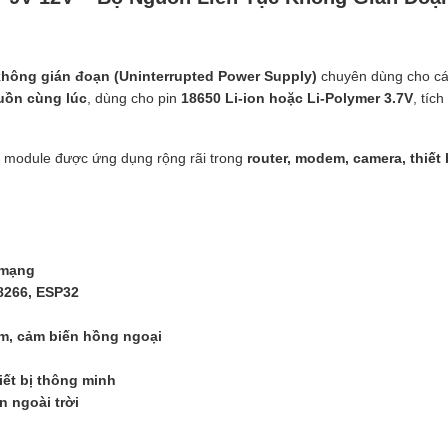
không gián đoạn (Uninterrupted Power Supply)
chuyên dùng cho các
uồn cùng lúc
, dùng cho pin
18650 Li-ion hoặc Li-Polymer 3.7V
, tíc
n, module được ứng dụng rộng rãi trong
router, modem, camera, thiết 
 mạng
P8266, ESP32
m, cảm biến hồng ngoại
iết bị thông minh
n ngoài trời