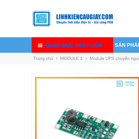
SẢN PHẨ
DANH MỤC SẢN PHẨM
Trang chủ
MODULE 1
Module UPS chuyển nguồ