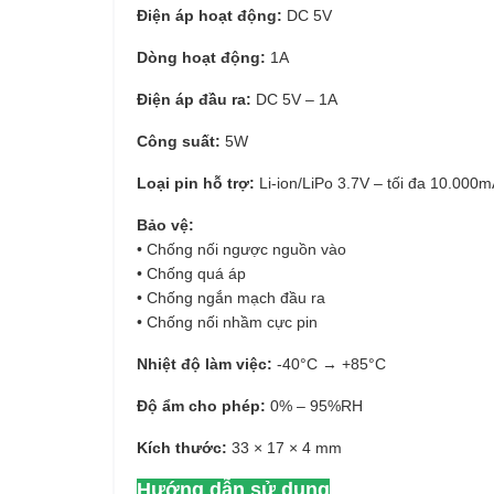
Điện áp hoạt động:
DC 5V
Dòng hoạt động:
1A
Điện áp đầu ra:
DC 5V – 1A
Công suất:
5W
Loại pin hỗ trợ:
Li-ion/LiPo 3.7V – tối đa 10.000
Bảo vệ:
• Chống nối ngược nguồn vào
• Chống quá áp
• Chống ngắn mạch đầu ra
• Chống nối nhầm cực pin
Nhiệt độ làm việc:
-40°C → +85°C
Độ ẩm cho phép:
0% – 95%RH
Kích thước:
33 × 17 × 4 mm
Hướng dẫn sử dụng