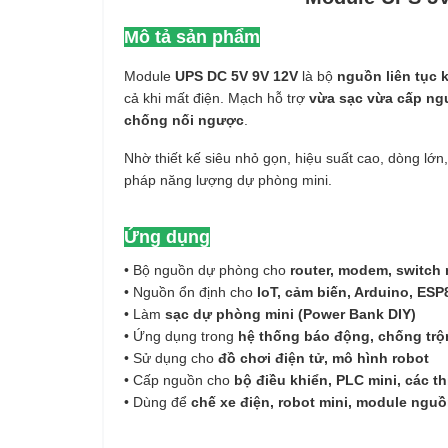
Mô tả sản phẩm
Module
UPS DC 5V 9V 12V
là bộ
nguồn liên tục 
cả khi mất điện. Mạch hỗ trợ
vừa sạc vừa cấp ng
chống nối ngược
.
Nhờ thiết kế siêu nhỏ gọn, hiệu suất cao, dòng lớ
pháp năng lượng dự phòng mini.
Ứng dụng
• Bộ nguồn dự phòng cho
router, modem, switch
• Nguồn ổn định cho
IoT, cảm biến, Arduino, ES
• Làm
sạc dự phòng mini (Power Bank DIY)
• Ứng dụng trong
hệ thống báo động, chống trộ
• Sử dụng cho
đồ chơi điện tử, mô hình robot
• Cấp nguồn cho
bộ điều khiển, PLC mini, các th
• Dùng để
chế xe điện, robot mini, module nguồ