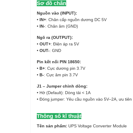
Sơ đồ chân
Nguồn vào (INPUT):
•
IN+
: Chân cấp nguồn dương DC 5V
•
IN-
: Chân âm (GND)
Ngõ ra (OUTPUT):
•
OUT+
: Điện áp ra 5V
•
OUT-
: GND
Pin kết nối PIN 18650:
•
B+
: Cực dương pin 3.7V
•
B-
: Cực âm pin 3.7V
J1 – Jumper chỉnh dòng:
• Hở (Default): Dòng tải < 1A
• Đóng jumper: Yêu cầu nguồn vào 5V–2A, ưu tiên c
Thông số kĩ thuật
Tên sản phẩm:
UPS Voltage Converter Module