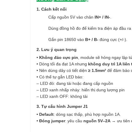
1. Cách kết nối
Cấp nguồn 5V vào chân
IN+ / IN-
.
Dùng đồng hồ đo để kiểm tra điện áp đầu r
Gắn pin 18650 vào
B+ / B-
đúng cực (+/-).
2. Lưu ý quan trọng
•
Không đảo cực pin
, module sẽ hỏng ngay lập tứ
• Dòng tối đa đạt 1A nhưng
không duy trì 1A liên 
• Nên dùng dây có tiết diện
≥ 1.5mm²
để đảm bảo d
• Có thể tự gắn LED báo:
– LED đỏ: đang tải hoặc đang cấp nguồn
– LED xanh nhấp nháy: hiển thị dung lượng pin
– LED xanh OFF: không tải
3. Tự cấu hình Jumper J1
•
Default
: dòng sạc thấp, phù hợp nguồn 1A.
•
Đóng jumper
: yêu cầu
nguồn 5V–2A
→ ưu tiên c