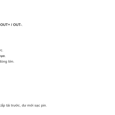
a
OUT+ / OUT-
.
c.
tục
.
òng lớn.
ấp tải trước, dư mới sạc pin.