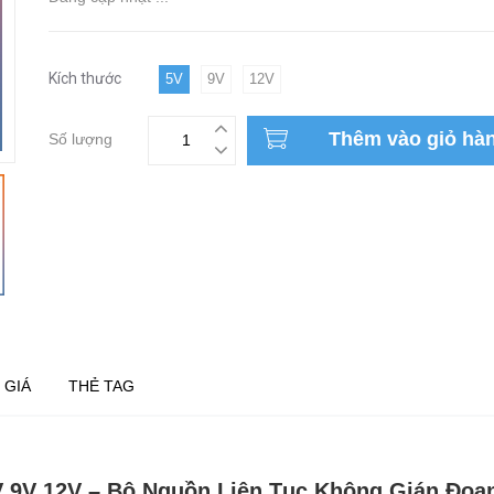
Kích thước
5V
9V
12V
Thêm vào giỏ hà
Số lượng
 GIÁ
THẺ TAG
 9V 12V – Bộ Nguồn Liên Tục Không Gián Đoạn