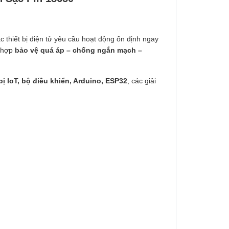
 thiết bị điện tử yêu cầu hoạt động ổn định ngay
h hợp
bảo vệ quá áp – chống ngắn mạch –
bị IoT, bộ điều khiển, Arduino, ESP32
, các giải