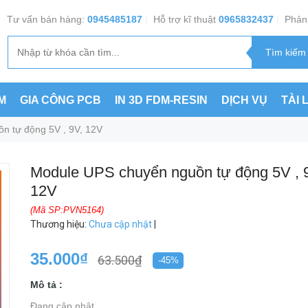
Tư vấn bán hàng:
0945485187
|
Hỗ trợ kĩ thuật
0965832437
|
Phản 
M
GIA CÔNG PCB
IN 3D FDM-RESIN
DỊCH VỤ
TÀI 
n tự động 5V , 9V, 12V
Module UPS chuyển nguồn tự động 5V , 
12V
(Mã SP:PVN5164)
Thương hiệu
:
Chưa cập nhật
|
35.000₫
63.500₫
-45%
Mô tả :
Đang cập nhật ...