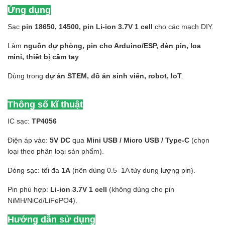
Ứng dụng
Sạc
pin 18650, 14500, pin Li-ion 3.7V 1 cell
cho các mạch DIY.
Làm
nguồn dự phòng, pin cho Arduino/ESP, đèn pin, loa
mini, thiết bị cầm tay
.
Dùng trong
dự án STEM, đồ án sinh viên, robot, IoT
.
Thông số kĩ thuật
IC sạc:
TP4056
Điện áp vào:
5V DC
qua
Mini USB / Micro USB / Type-C
(chọn
loại theo phân loại sản phẩm).
Dòng sạc: tối đa
1A
(nên dùng 0.5–1A tùy dung lượng pin).
Pin phù hợp:
Li-ion 3.7V 1 cell
(không dùng cho pin
NiMH/NiCd/LiFePO4).
Hướng dẫn sử dụng