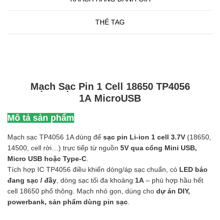
THẺ TAG
Mạch Sạc Pin 1 Cell 18650 TP4056
1A MicroUSB
Mô tả sản phẩm
Mạch sạc TP4056 1A dùng để
sạc pin Li-ion 1 cell 3.7V
(18650,
14500, cell rời…) trực tiếp từ nguồn
5V qua cổng Mini USB,
Micro USB hoặc Type-C
.
Tích hợp IC TP4056 điều khiển dòng/áp sạc chuẩn, có
LED báo
đang sạc / đầy
, dòng sạc tối đa khoảng
1A
– phù hợp hầu hết
cell 18650 phổ thông. Mạch nhỏ gọn, dùng cho
dự án DIY,
powerbank, sản phẩm dùng pin sạc
.