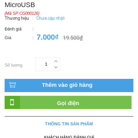
MicroUSB
(Mã SP:CG000126)
Thương hiệu
:
Chưa cập nhật
:
Đánh giá
7.000₫
19.500₫
Giá
:
Số lượng
Thêm vào giỏ hàng
Gọi điện
THÔNG TIN SẢN PHẨM
KHÁCH HÀNG ĐÁNH GIÁ