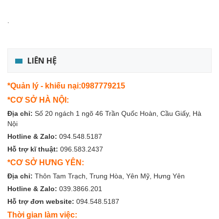
.
LIÊN HỆ
*Quản lý - khiếu nại:0987779215
*CƠ SỞ HÀ NỘI:
Địa chỉ:
Số 20 ngách 1 ngõ 46 Trần Quốc Hoàn, Cầu Giấy, Hà
Nội
Hotline & Zalo:
094.548.5187
Hỗ trợ kĩ thuật:
096.583.2437
*CƠ SỞ HƯNG YÊN:
Địa chỉ:
Thôn Tam Trạch, Trung Hòa, Yên Mỹ, Hưng Yên
Hotline & Zalo:
039.3866.201
Hỗ trợ đơn website:
094.548.5187
Thời gian làm việc: