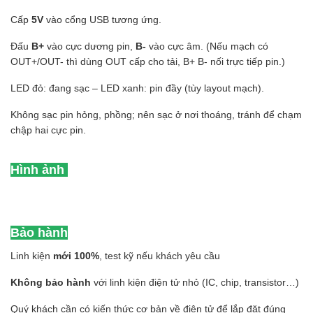
Cấp
5V
vào cổng USB tương ứng.
Đấu
B+
vào cực dương pin,
B-
vào cực âm. (Nếu mạch có
OUT+/OUT- thì dùng OUT cấp cho tải, B+ B- nối trực tiếp pin.)
LED đỏ: đang sạc – LED xanh: pin đầy (tùy layout mạch).
Không sạc pin hỏng, phồng; nên sạc ở nơi thoáng, tránh để chạm
chập hai cực pin.
Hình ảnh
Bảo hành
Linh kiện
mới 100%
, test kỹ nếu khách yêu cầu
Không bảo hành
với linh kiện điện tử nhỏ (IC, chip, transistor…)
Quý khách cần có kiến thức cơ bản về điện tử để lắp đặt đúng