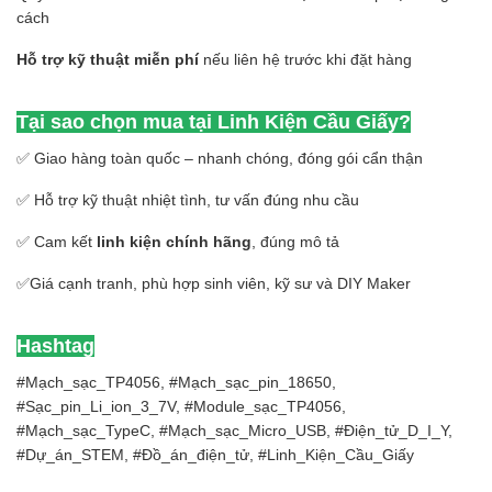
cách
Hỗ trợ kỹ thuật miễn phí
nếu liên hệ trước khi đặt hàng
Tại sao chọn mua tại Linh Kiện Cầu Giấy?
✅ Giao hàng toàn quốc – nhanh chóng, đóng gói cẩn thận
✅ Hỗ trợ kỹ thuật nhiệt tình, tư vấn đúng nhu cầu
✅ Cam kết
linh kiện chính hãng
, đúng mô tả
✅Giá cạnh tranh, phù hợp sinh viên, kỹ sư và DIY Maker
Hashtag
#Mạch_sạc_TP4056, #Mạch_sạc_pin_18650,
#Sạc_pin_Li_ion_3_7V, #Module_sạc_TP4056,
#Mạch_sạc_TypeC, #Mạch_sạc_Micro_USB, #Điện_tử_D_I_Y,
#Dự_án_STEM, #Đồ_án_điện_tử, #Linh_Kiện_Cầu_Giấy