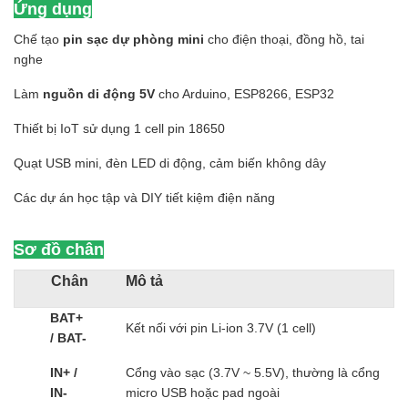
Ứng dụng
Chế tạo
pin sạc dự phòng mini
cho điện thoại, đồng hồ, tai
nghe
Làm
nguồn di động 5V
cho Arduino, ESP8266, ESP32
Thiết bị IoT sử dụng 1 cell pin 18650
Quạt USB mini, đèn LED di động, cảm biến không dây
Các dự án học tập và DIY tiết kiệm điện năng
Sơ đồ chân
Chân
Mô tả
BAT+
Kết nối với pin Li-ion 3.7V (1 cell)
/ BAT-
IN+ /
Cổng vào sạc (3.7V ~ 5.5V), thường là cổng
IN-
micro USB hoặc pad ngoài