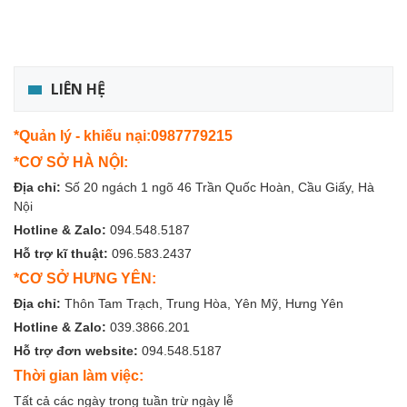
LIÊN HỆ
*Quản lý - khiếu nại:0987779215
*CƠ SỞ HÀ NỘI:
Địa chỉ:
Số 20 ngách 1 ngõ 46 Trần Quốc Hoàn, Cầu Giấy, Hà
Nội
Hotline & Zalo:
094.548.5187
Hỗ trợ kĩ thuật:
096.583.2437
*CƠ SỞ HƯNG YÊN:
Địa chỉ:
Thôn Tam Trạch, Trung Hòa, Yên Mỹ, Hưng Yên
Hotline & Zalo:
039.3866.201
Hỗ trợ đơn website:
094.548.5187
Thời gian làm việc:
Tất cả các ngày trong tuần trừ ngày lễ