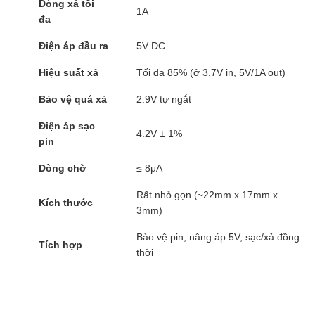
Dòng xả tối
1A
đa
Điện áp đầu ra
5V DC
Hiệu suất xả
Tối đa 85% (ở 3.7V in, 5V/1A out)
Bảo vệ quá xả
2.9V tự ngắt
Điện áp sạc
4.2V ± 1%
pin
Dòng chờ
≤ 8μA
Rất nhỏ gọn (~22mm x 17mm x
Kích thước
3mm)
Bảo vệ pin, nâng áp 5V, sạc/xả đồng
Tích hợp
thời