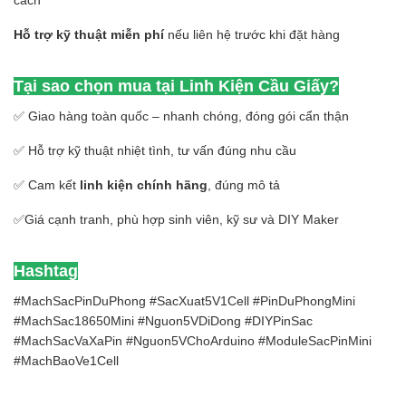
cách
Hỗ trợ kỹ thuật miễn phí
nếu liên hệ trước khi đặt hàng
Tại sao chọn mua tại Linh Kiện Cầu Giấy?
✅ Giao hàng toàn quốc – nhanh chóng, đóng gói cẩn thận
✅ Hỗ trợ kỹ thuật nhiệt tình, tư vấn đúng nhu cầu
✅ Cam kết
linh kiện chính hãng
, đúng mô tả
✅Giá cạnh tranh, phù hợp sinh viên, kỹ sư và DIY Maker
Hashtag
#MachSacPinDuPhong #SacXuat5V1Cell #PinDuPhongMini
#MachSac18650Mini #Nguon5VDiDong #DIYPinSac
#MachSacVaXaPin #Nguon5VChoArduino #ModuleSacPinMini
#MachBaoVe1Cell