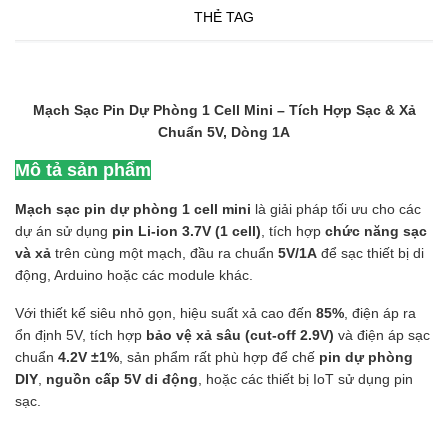
THẺ TAG
Mạch Sạc Pin Dự Phòng 1 Cell Mini – Tích Hợp Sạc & Xả
Chuẩn 5V, Dòng 1A
Mô tả sản phẩm
Mạch sạc pin dự phòng 1 cell mini
là giải pháp tối ưu cho các
dự án sử dụng
pin Li-ion 3.7V (1 cell)
, tích hợp
chức năng sạc
và xả
trên cùng một mạch, đầu ra chuẩn
5V/1A
để sạc thiết bị di
động, Arduino hoặc các module khác.
Với thiết kế siêu nhỏ gọn, hiệu suất xả cao đến
85%
, điện áp ra
ổn định 5V, tích hợp
bảo vệ xả sâu (cut-off 2.9V)
và điện áp sạc
chuẩn
4.2V ±1%
, sản phẩm rất phù hợp để chế
pin dự phòng
DIY
,
nguồn cấp 5V di động
, hoặc các thiết bị IoT sử dụng pin
sạc.