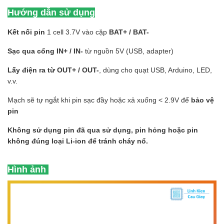
Hướng dẫn sử dụng
Kết nối pin
1 cell 3.7V vào cặp
BAT+ / BAT-
Sạc qua cổng IN+ / IN-
từ nguồn 5V (USB, adapter)
Lấy điện ra từ OUT+ / OUT-
, dùng cho quạt USB, Arduino, LED,
v.v.
Mạch sẽ tự ngắt khi pin sạc đầy hoặc xả xuống < 2.9V để
bảo vệ
pin
Không sử dụng pin đã qua sử dụng, pin hỏng hoặc pin
không đúng loại Li-ion để tránh cháy nổ.
Hình ảnh