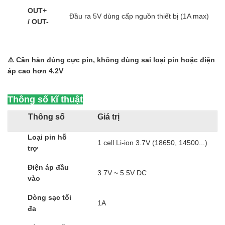
OUT+
Đầu ra 5V dùng cấp nguồn thiết bị (1A max)
/ OUT-
⚠️ Cần hàn đúng cực pin, không dùng sai loại pin hoặc điện
áp cao hơn 4.2V
Thông số kĩ thuật
Thông số
Giá trị
Loại pin hỗ
1 cell Li-ion 3.7V (18650, 14500...)
trợ
Điện áp đầu
3.7V ~ 5.5V DC
vào
Dòng sạc tối
1A
đa