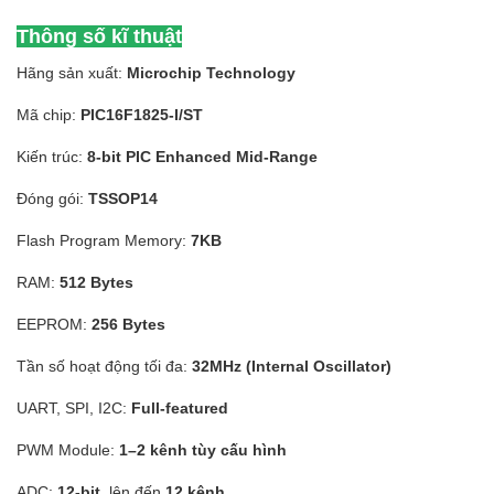
Thông số kĩ thuật
Hãng sản xuất:
Microchip Technology
Mã chip:
PIC16F1825-I/ST
Kiến trúc:
8-bit PIC Enhanced Mid-Range
Đóng gói:
TSSOP14
Flash Program Memory:
7KB
RAM:
512 Bytes
EEPROM:
256 Bytes
Tần số hoạt động tối đa:
32MHz (Internal Oscillator)
UART, SPI, I2C:
Full-featured
PWM Module:
1–2 kênh tùy cấu hình
ADC:
12-bit
, lên đến
12 kênh