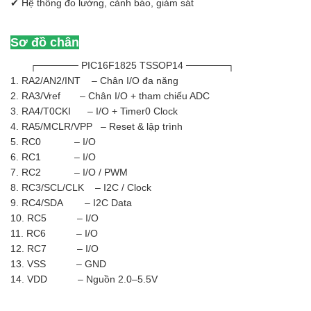
✔ Hệ thống đo lường, cảnh báo, giám sát
Sơ đồ chân
┌────── PIC16F1825 TSSOP14 ──────┐
1. RA2/AN2/INT – Chân I/O đa năng
2. RA3/Vref – Chân I/O + tham chiếu ADC
3. RA4/T0CKI – I/O + Timer0 Clock
4. RA5/MCLR/VPP – Reset & lập trình
5. RC0 – I/O
6. RC1 – I/O
7. RC2 – I/O / PWM
8. RC3/SCL/CLK – I2C / Clock
9. RC4/SDA – I2C Data
10. RC5 – I/O
11. RC6 – I/O
12. RC7 – I/O
13. VSS – GND
14. VDD – Nguồn 2.0–5.5V