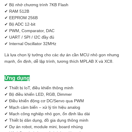
✔ Bộ nhớ chương trình 7KB Flash
✔ RAM 512B
✔ EEPROM 256B
✔ Bộ ADC 12-bit
✔ PWM, Comparator, DAC
✔ UART / SPI / I2C đầy đủ
✔ Internal Oscillator 32MHz
Là lựa chọn lý tưởng cho các dự án cần MCU nhỏ gọn nhưng
mạnh, ổn định, dễ lập trình, tương thích MPLAB X và XC8.
Ứng dụng
✔ Thiết bị IoT, điều khiển thông minh
✔ Bộ điều khiển LED, RGB, Dimmer
✔ Điều khiển động cơ DC/Servo qua PWM
✔ Mạch cảm biến – xử lý tín hiệu analog
✔ Mạch công nghiệp nhỏ gọn, ổn định lâu dài
✔ Thiết bị dân dụng, đồ gia dụng thông minh
✔ Dự án robot, module mini, board nhúng