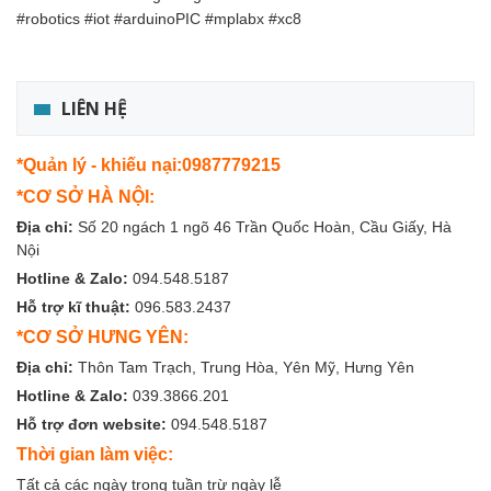
#robotics #iot #arduinoPIC #mplabx #xc8
LIÊN HỆ
*Quản lý - khiếu nại:0987779215
*CƠ SỞ HÀ NỘI:
Địa chỉ:
Số 20 ngách 1 ngõ 46 Trần Quốc Hoàn, Cầu Giấy, Hà
Nội
Hotline & Zalo:
094.548.5187
Hỗ trợ kĩ thuật:
096.583.2437
*CƠ SỞ HƯNG YÊN:
Địa chỉ:
Thôn Tam Trạch, Trung Hòa, Yên Mỹ, Hưng Yên
Hotline & Zalo:
039.3866.201
Hỗ trợ đơn website:
094.548.5187
Thời gian làm việc:
Tất cả các ngày trong tuần trừ ngày lễ