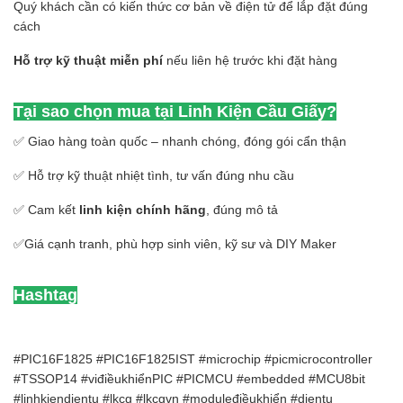
Quý khách cần có kiến thức cơ bản về điện tử để lắp đặt đúng
cách
Hỗ trợ kỹ thuật miễn phí
nếu liên hệ trước khi đặt hàng
Tại sao chọn mua tại Linh Kiện Cầu Giấy?
✅ Giao hàng toàn quốc – nhanh chóng, đóng gói cẩn thận
✅ Hỗ trợ kỹ thuật nhiệt tình, tư vấn đúng nhu cầu
✅ Cam kết
linh kiện chính hãng
, đúng mô tả
✅Giá cạnh tranh, phù hợp sinh viên, kỹ sư và DIY Maker
Hashtag
#PIC16F1825 #PIC16F1825IST #microchip #picmicrocontroller
#TSSOP14 #viđiềukhiểnPIC #PICMCU #embedded #MCU8bit
#linhkiendientu #lkcg #lkcgvn #moduleđiềukhiển #dientu