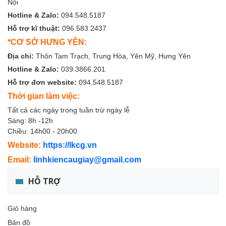
Nội
Hotline & Zalo:
094.548.5187
Hỗ trợ kĩ thuật:
096.583.2437
*CƠ SỞ HƯNG YÊN:
Địa chỉ:
Thôn Tam Trạch, Trung Hòa, Yên Mỹ, Hưng Yên
Hotline & Zalo:
039.3866.201
Hỗ trợ đơn website:
094.548.5187
Thời gian làm việc:
Tất cả các ngày trong tuần trừ ngày lễ
Sáng: 8h -12h
Chiều: 14h00 - 20h00
Website:
https://lkcg.vn
Email:
linhkiencaugiay@gmail.com
HỖ TRỢ
Giỏ hàng
Bản đồ