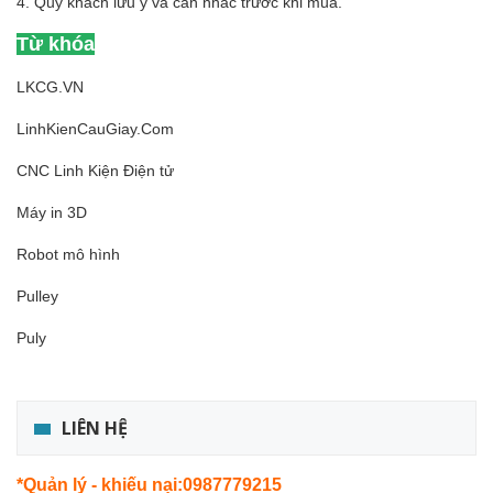
4. Quý khách lưu ý và cân nhắc trước khi mua.
Từ khóa
LKCG.VN
LinhKienCauGiay.Com
CNC Linh Kiện Điện tử
Máy in 3D
Robot mô hình
Pulley
Puly
LIÊN HỆ
*Quản lý - khiếu nại:0987779215