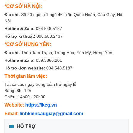
*CƠ SỞ HÀ NỘI:
Địa chỉ:
Số 20 ngách 1 ngõ 46 Trần Quốc Hoàn, Cầu Giấy, Hà
Nội
Hotline & Zalo:
094.548.5187
Hỗ trợ kĩ thuật:
096.583.2437
*CƠ SỞ HƯNG YÊN:
Địa chỉ:
Thôn Tam Trạch, Trung Hòa, Yên Mỹ, Hưng Yên
Hotline & Zalo:
039.3866.201
Hỗ trợ đơn website:
094.548.5187
Thời gian làm việc:
Tất cả các ngày trong tuần trừ ngày lễ
Sáng: 8h -12h
Chiều: 14h00 - 20h00
Website:
https://lkcg.vn
Email:
linhkiencaugiay@gmail.com
HỖ TRỢ