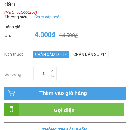
dán
(Mã SP:CG001157)
Thương hiệu
:
Chưa cập nhật
:
Đánh giá
4.000₫
14.500₫
Giá
:
Kích thước
CHÂN CẮM DIP14
CHÂN DÁN SOP14
Số lượng
Thêm vào giỏ hàng
Gọi điện
THÔNG TIN SẢN PHẨM