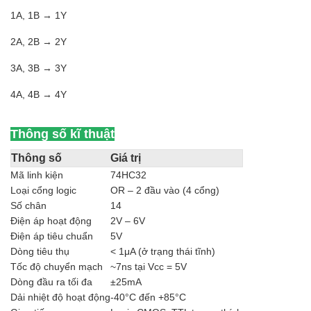
1A, 1B → 1Y
2A, 2B → 2Y
3A, 3B → 3Y
4A, 4B → 4Y
Thông số kĩ thuật
Thông số
Giá trị
Mã linh kiện
74HC32
Loại cổng logic
OR – 2 đầu vào (4 cổng)
Số chân
14
Điện áp hoạt động
2V – 6V
Điện áp tiêu chuẩn
5V
Dòng tiêu thụ
< 1μA (ở trạng thái tĩnh)
Tốc độ chuyển mạch
~7ns tại Vcc = 5V
Dòng đầu ra tối đa
±25mA
Dải nhiệt độ hoạt động
-40°C đến +85°C