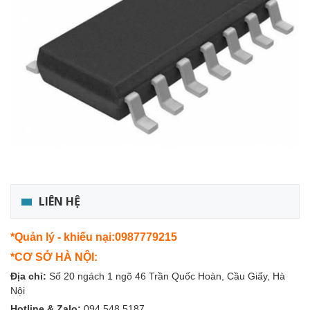
LIÊN HỆ
*Quản lý - khiếu nại:0987779215
*CƠ SỞ HÀ NỘI:
Địa chỉ:
Số 20 ngách 1 ngõ 46 Trần Quốc Hoàn, Cầu Giấy, Hà
Nội
Hotline & Zalo:
094.548.5187