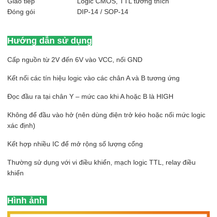
Giao tiếp
Logic CMOS, TTL tương thích
Đóng gói
DIP-14 / SOP-14
Hướng dẫn sử dụng
Cấp nguồn từ 2V đến 6V vào VCC, nối GND
Kết nối các tín hiệu logic vào các chân A và B tương ứng
Đọc đầu ra tại chân Y – mức cao khi A hoặc B là HIGH
Không để đầu vào hở (nên dùng điện trở kéo hoặc nối mức logic
xác định)
Kết hợp nhiều IC để mở rộng số lượng cổng
Thường sử dụng với vi điều khiển, mạch logic TTL, relay điều
khiển
Hình ảnh