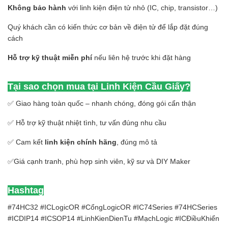
Không bảo hành
với linh kiện điện tử nhỏ (IC, chip, transistor…)
Quý khách cần có kiến thức cơ bản về điện tử để lắp đặt đúng
cách
Hỗ trợ kỹ thuật miễn phí
nếu liên hệ trước khi đặt hàng
Tại sao chọn mua tại Linh Kiện Cầu Giấy?
✅ Giao hàng toàn quốc – nhanh chóng, đóng gói cẩn thận
✅ Hỗ trợ kỹ thuật nhiệt tình, tư vấn đúng nhu cầu
✅ Cam kết
linh kiện chính hãng
, đúng mô tả
✅Giá cạnh tranh, phù hợp sinh viên, kỹ sư và DIY Maker
Hashtag
#74HC32 #ICLogicOR #CổngLogicOR #IC74Series #74HCSeries
#ICDIP14 #ICSOP14 #LinhKienDienTu #MạchLogic #ICĐiềuKhiển