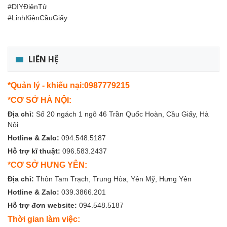
#DIYĐiệnTử
#LinhKiệnCầuGiấy
LIÊN HỆ
*Quản lý - khiếu nại:0987779215
*CƠ SỞ HÀ NỘI:
Địa chỉ:
Số 20 ngách 1 ngõ 46 Trần Quốc Hoàn, Cầu Giấy, Hà
Nội
Hotline & Zalo:
094.548.5187
Hỗ trợ kĩ thuật:
096.583.2437
*CƠ SỞ HƯNG YÊN:
Địa chỉ:
Thôn Tam Trạch, Trung Hòa, Yên Mỹ, Hưng Yên
Hotline & Zalo:
039.3866.201
Hỗ trợ đơn website:
094.548.5187
Thời gian làm việc: