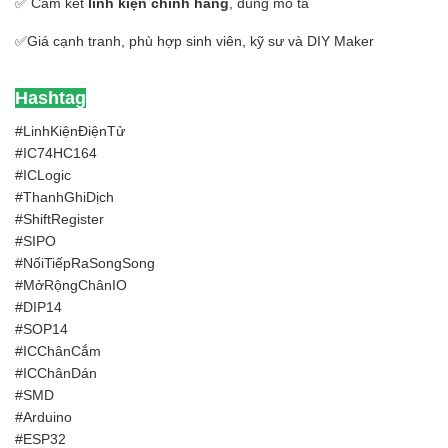
✅ Cam kết
linh kiện chính hãng
, đúng mô tả
✅Giá cạnh tranh, phù hợp sinh viên, kỹ sư và DIY Maker
Hashtag
#LinhKiệnĐiệnTử
#IC74HC164
#ICLogic
#ThanhGhiDịch
#ShiftRegister
#SIPO
#NốiTiếpRaSongSong
#MởRộngChânIO
#DIP14
#SOP14
#ICChânCắm
#ICChânDán
#SMD
#Arduino
#ESP32