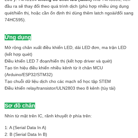
đầu ra sẽ thay đổi theo quá trình dịch (phù hợp nhiều ứng dụng
quét/hiển thị, hoặc cần ổn định thì dùng thêm latch ngoài/đổi sang
74HC595).
Ứng dụng
Mở rộng chân xuất điều khiển LED, dải LED đơn, ma trận LED
(kết hợp quét)
Điều khiển LED 7 đoạn/hiển thị (kết hợp driver và quét)
Tạo tín hiệu điều khiển nhiều kênh từ ít chân MCU
(Arduino/ESP32/STM32)
Tạo chuỗi dữ liệu dịch cho các mạch số học tập STEM
Điều khiển relay/transistor/ULN2803 theo 8 kênh (tùy tải)
Sơ đồ chân
Nhìn từ mặt trên IC, rãnh khuyết ở phía trên:
1: A (Serial Data In A)
2: B (Serial Data In B)