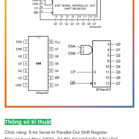
Thông số kĩ thuật
Chức năng: 8-bit Serial-In Parallel-Out Shift Register
Điện áp hoạt động (VCC): 2V đến 6V (phổ biến 3.3V / 5V)