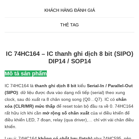
KHÁCH HÀNG ĐÁNH GIÁ
THẺ TAG
IC 74HC164 – IC thanh ghi dịch 8 bit (SIPO)
DIP14 / SOP14
Mô tả sản phẩm
IC 74HC164 là
thanh ghi dịch 8 bit
kiểu
Serial-In / Parallel-Out
(SIPO)
: dữ liệu được đưa vào dạng nối tiếp (serial) theo xung
clock, sau đó xuất ra 8 chân song song (Q0…Q7). IC có
chân
xóa (CLR/MR) mức thấp
để reset toàn bộ đầu ra về 0. 74HC164
rất hữu ích khi cần
mở rộng số chân xuất
của vi điều khiển để
điều khiển LED, 7 đoạn, relay (qua driver),… chỉ với vài chân điều
khiển.
Lưu ý: 74HC164
không có chốt lưu (latch)
như 74HC595, nên