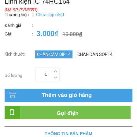
Linh kiện IC 74HC164
(Mã SP:PVN3353)
Thương hiệu
:
Chưa cập nhật
:
Đánh giá
3.000₫
13.000₫
Giá
:
Kích thước
CHÂN CẮM DIP14
CHÂN DÁN SOP14
Số lượng
Thêm vào giỏ hàng
Gọi điện
THÔNG TIN SẢN PHẨM