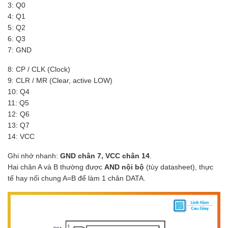
3: Q0
4: Q1
5: Q2
6: Q3
7: GND
8: CP / CLK (Clock)
9: CLR / MR (Clear, active LOW)
10: Q4
11: Q5
12: Q6
13: Q7
14: VCC
Ghi nhớ nhanh:
GND chân 7, VCC chân 14
.
Hai chân A và B thường được
AND nội bộ
(tùy datasheet), thực
tế hay nối chung A=B để làm 1 chân DATA.