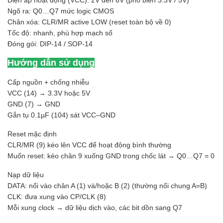
Ngõ ra: Q0…Q7 mức logic CMOS
Chân xóa: CLR/MR active LOW (reset toàn bộ về 0)
Tốc độ: nhanh, phù hợp mạch số
Đóng gói: DIP-14 / SOP-14
Hướng dẫn sử dụng
Cấp nguồn + chống nhiễu
VCC (14) → 3.3V hoặc 5V
GND (7) → GND
Gắn tụ 0.1µF (104) sát VCC–GND
Reset mặc định
CLR/MR (9) kéo lên VCC để hoạt động bình thường
Muốn reset: kéo chân 9 xuống GND trong chốc lát → Q0…Q7 = 0
Nạp dữ liệu
DATA: nối vào chân A (1) và/hoặc B (2) (thường nối chung A=B)
CLK: đưa xung vào CP/CLK (8)
Mỗi xung clock → dữ liệu dịch vào, các bit dồn sang Q7