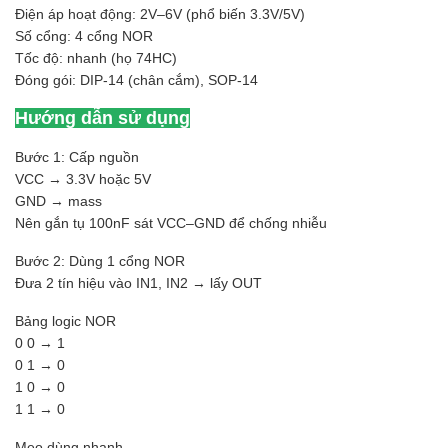
Điện áp hoạt động: 2V–6V (phổ biến 3.3V/5V)
Số cổng: 4 cổng NOR
Tốc độ: nhanh (họ 74HC)
Đóng gói: DIP-14 (chân cắm), SOP-14
Hướng dẫn sử dụng
Bước 1: Cấp nguồn
VCC → 3.3V hoặc 5V
GND → mass
Nên gắn tụ 100nF sát VCC–GND để chống nhiễu
Bước 2: Dùng 1 cổng NOR
Đưa 2 tín hiệu vào IN1, IN2 → lấy OUT
Bảng logic NOR
0 0 → 1
0 1 → 0
1 0 → 0
1 1 → 0
Mẹo dùng nhanh