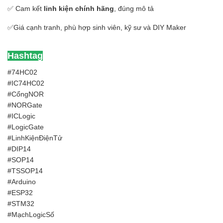
✅ Cam kết
linh kiện chính hãng
, đúng mô tả
✅Giá cạnh tranh, phù hợp sinh viên, kỹ sư và DIY Maker
Hashtag
#74HC02
#IC74HC02
#CổngNOR
#NORGate
#ICLogic
#LogicGate
#LinhKiệnĐiệnTử
#DIP14
#SOP14
#TSSOP14
#Arduino
#ESP32
#STM32
#MạchLogicSố