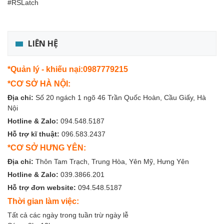
#RSLatch
LIÊN HỆ
*Quản lý - khiếu nại:0987779215
*CƠ SỞ HÀ NỘI:
Địa chỉ:
Số 20 ngách 1 ngõ 46 Trần Quốc Hoàn, Cầu Giấy, Hà
Nội
Hotline & Zalo:
094.548.5187
Hỗ trợ kĩ thuật:
096.583.2437
*CƠ SỞ HƯNG YÊN:
Địa chỉ:
Thôn Tam Trạch, Trung Hòa, Yên Mỹ, Hưng Yên
Hotline & Zalo:
039.3866.201
Hỗ trợ đơn website:
094.548.5187
Thời gian làm việc:
Tất cả các ngày trong tuần trừ ngày lễ