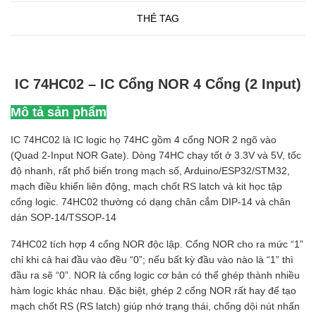
THẺ TAG
IC 74HC02 – IC Cổng NOR 4 Cổng (2 Input)
Mô tả sản phẩm
IC 74HC02 là IC logic họ 74HC gồm 4 cổng NOR 2 ngõ vào
(Quad 2-Input NOR Gate). Dòng 74HC chạy tốt ở 3.3V và 5V, tốc
độ nhanh, rất phổ biến trong mạch số, Arduino/ESP32/STM32,
mạch điều khiển liên động, mạch chốt RS latch và kit học tập
cổng logic. 74HC02 thường có dạng chân cắm DIP-14 và chân
dán SOP-14/TSSOP-14
74HC02 tích hợp 4 cổng NOR độc lập. Cổng NOR cho ra mức “1”
chỉ khi cả hai đầu vào đều “0”; nếu bất kỳ đầu vào nào là “1” thì
đầu ra sẽ “0”. NOR là cổng logic cơ bản có thể ghép thành nhiều
hàm logic khác nhau. Đặc biệt, ghép 2 cổng NOR rất hay để tạo
mạch chốt RS (RS latch) giúp nhớ trạng thái, chống dội nút nhấn